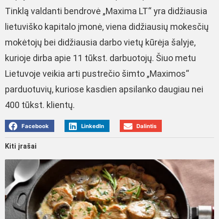
Tinklą valdanti bendrovė „Maxima LT“ yra didžiausia
lietuviško kapitalo įmonė, viena didžiausių mokesčių
mokėtojų bei didžiausia darbo vietų kūrėja šalyje,
kurioje dirba apie 11 tūkst. darbuotojų. Šiuo metu
Lietuvoje veikia arti pustrečio šimto „Maximos“
parduotuvių, kuriose kasdien apsilanko daugiau nei
400 tūkst. klientų.
Facebook
LinkedIn
Dalintis
Kiti įrašai