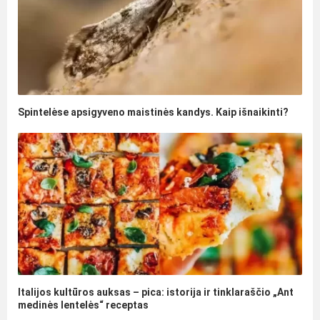
Spintelėse apsigyveno maistinės kandys. Kaip išnaikinti?
Italijos kultūros auksas – pica: istorija ir tinklaraščio „Ant
medinės lentelės“ receptas