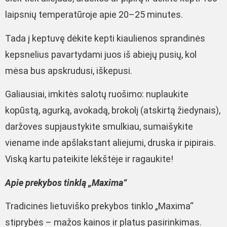
laipsnių temperatūroje apie 20–25 minutes.
Tada į keptuvę dėkite kepti kiaulienos sprandinės
kepsnelius pavartydami juos iš abiejų pusių, kol
mėsa bus apskrudusi, iškepusi.
Galiausiai, imkitės salotų ruošimo: nuplaukite
kopūstą, agurką, avokadą, brokolį (atskirtą žiedynais),
daržoves supjaustykite smulkiau, sumaišykite
viename inde apšlakstant aliejumi, druska ir pipirais.
Viską kartu pateikite lėkštėje ir ragaukite!
Apie prekybos tinklą „Maxima“
Tradicinės lietuviško prekybos tinklo „Maxima“
stiprybės – mažos kainos ir platus pasirinkimas.