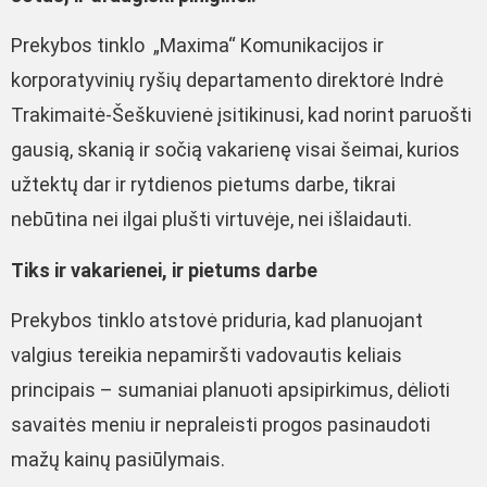
Prekybos tinklo „Maxima“ Komunikacijos ir
korporatyvinių ryšių departamento direktorė Indrė
Trakimaitė-Šeškuvienė įsitikinusi, kad norint paruošti
gausią, skanią ir sočią vakarienę visai šeimai, kurios
užtektų dar ir rytdienos pietums darbe, tikrai
nebūtina nei ilgai plušti virtuvėje, nei išlaidauti.
Tiks ir vakarienei, ir pietums darbe
Prekybos tinklo atstovė priduria, kad planuojant
valgius tereikia nepamiršti vadovautis keliais
principais – sumaniai planuoti apsipirkimus, dėlioti
savaitės meniu ir nepraleisti progos pasinaudoti
mažų kainų pasiūlymais.