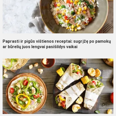
Paprasti ir pigūs vištienos receptai: sugrįžę po pamokų
ar būrelių juos lengvai pasišildys vaikai