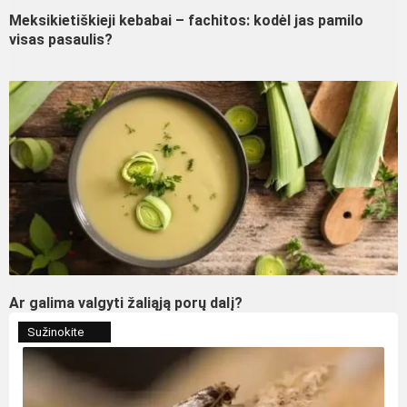
Meksikietiškieji kebabai – fachitos: kodėl jas pamilo
visas pasaulis?
Ar galima valgyti žaliąją porų dalį?
Sužinokite