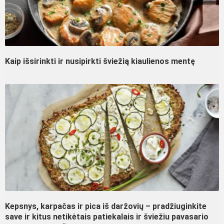
Kaip išsirinkti ir nusipirkti šviežią kiaulienos mentę
Kepsnys, karpačas ir pica iš daržovių – pradžiuginkite
save ir kitus netikėtais patiekalais ir šviežiu pavasario