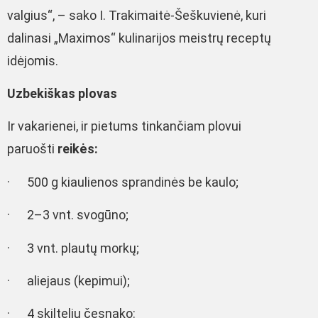
valgius“, – sako I. Trakimaitė-Šeškuvienė, kuri
dalinasi „Maximos“ kulinarijos meistrų receptų
idėjomis.
Uzbekiškas plovas
Ir vakarienei, ir pietums tinkančiam plovui
paruošti
reikės:
· 500 g kiaulienos sprandinės be kaulo;
· 2–3 vnt. svogūno;
· 3 vnt. plautų morkų;
· aliejaus (kepimui);
· 4 skiltelių česnako: