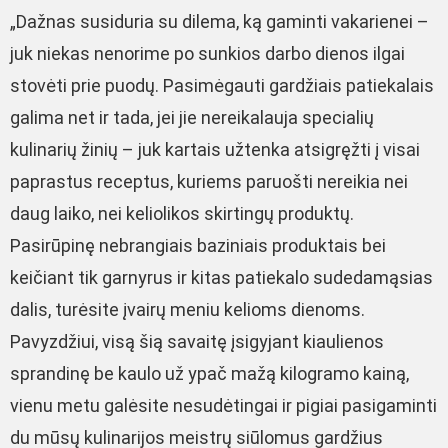
„Dažnas susiduria su dilema, ką gaminti vakarienei –
juk niekas nenorime po sunkios darbo dienos ilgai
stovėti prie puodų. Pasimėgauti gardžiais patiekalais
galima net ir tada, jei jie nereikalauja specialių
kulinarių žinių – juk kartais užtenka atsigręžti į visai
paprastus receptus, kuriems paruošti nereikia nei
daug laiko, nei keliolikos skirtingų produktų.
Pasirūpinę nebrangiais baziniais produktais bei
keičiant tik garnyrus ir kitas patiekalo sudedamąsias
dalis, turėsite įvairų meniu kelioms dienoms.
Pavyzdžiui, visą šią savaitę įsigyjant kiaulienos
sprandinę be kaulo už ypač mažą kilogramo kainą,
vienu metu galėsite nesudėtingai ir pigiai pasigaminti
du mūsų kulinarijos meistrų siūlomus gardžius