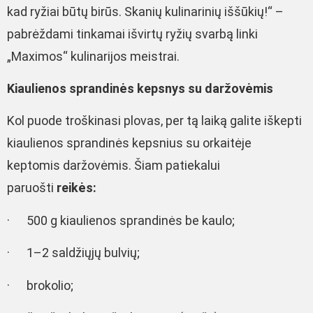
kad ryžiai būtų birūs. Skanių kulinarinių iššūkių!“ –
pabrėždami tinkamai išvirtų ryžių svarbą linki
„Maximos“ kulinarijos meistrai.
Kiaulienos sprandinės kepsnys su daržovėmis
Kol puode troškinasi plovas, per tą laiką galite iškepti
kiaulienos sprandinės kepsnius su orkaitėje
keptomis daržovėmis. Šiam patiekalui
paruošti
reikės:
· 500 g kiaulienos sprandinės be kaulo;
· 1–2 saldžiųjų bulvių;
· brokolio;