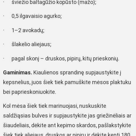
· šviežio baltagūžio kopūsto (mažo);
· 0,5 ilgavaisio agurko;
· 1–2 avokadų;
· šlakelio aliejaus;
· pagal skonį – druskos, pipirų, kitų prieskonių.
Gaminimas.
Kiaulienos sprandinę supjaustykite į
kepsnelius, juos šiek tiek pamuškite mėsos plaktuku
bei paprieskoniuokite.
Kol mėsa šiek tiek marinuojasi, nuskuskite
saldžiąsias bulves ir supjaustykite jas griežinėliais ar
šiaudeliais, dėkite ant kepimo skardos, pašlakstykite
šiek tiek aliejaus, druskos ar pipirų ir dėkite kepti 180