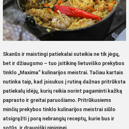
Skanūs ir maistingi patiekalai suteikia ne tik jėgų,
bet ir džiaugsmo – tuo įsitikinę lietuviško prekybos
tinklo „Maxima“ kulinarijos meistrai. Tačiau kartais
nutinka taip, kad įsisukus į rutiną dažnas pritrūksta
patiekalų idėjų, kurių reikia norint pagaminti kažką
paprasto ir greitai paruošiamo. Pritrūkusiems
minčių prekybos tinklo kulinarijos meistrai siūlo
atsigręžti į porą nebrangių receptų, kurie bus ir
sotūs, ir draugiški piniginei.