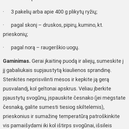
· 3 pakelių arba apie 400 g plikytų ryžių;
· pagal skonį – druskos, pipirų, kumino, kt.
prieskonių;
· pagal norą – raugerškio uogų.
Gaminimas.
Gerai įkaitinę puodą ir aliejų, sumeskite į
jį gabaliukais supjaustytą kiaulienos sprandinę.
Stenkitės neprisvilinti mėsos ir kepkite ją gerą
pusvalandį, kol geltonai apskrus. Vėliau įberkite
pjaustytų svogūnų, įspauskite česnako (jei mėgstate
česnaką, galite sumesti tiesiog skiltelėmis),
prieskonius ir sumažinę temperatūrą patroškinkite
vis pamaišydami iki kol ištirps svogūnai, išsileis