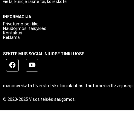
vieta, kurioje rasite tai, ko ieškote.
INFORMACIJA
Privatumo politika
Naudojimosi taisyklės
Kontaktai
Reklama
SEKITE MUS SOCIALINIUOSE TINKLUOSE
manosveikata.lt
verslo.tv
kelioniuklubas.lt
automedia.lt
zvejosapn
© 2020-2025 Visos teisės saugomos.