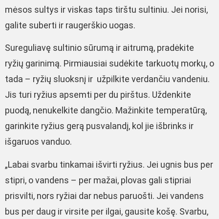
mėsos sultys ir viskas taps tirštu sultiniu. Jei norisi,
galite suberti ir raugerškio uogas.
Sureguliavę sultinio sūrumą ir aitrumą, pradėkite
ryžių garinimą. Pirmiausiai sudėkite tarkuotų morkų, o
tada – ryžių sluoksnį ir užpilkite verdančiu vandeniu.
Jis turi ryžius apsemti per du pirštus. Uždenkite
puodą, nenukelkite dangčio. Mažinkite temperatūrą,
garinkite ryžius gerą pusvalandį, kol jie išbrinks ir
išgaruos vanduo.
„Labai svarbu tinkamai išvirti ryžius. Jei ugnis bus per
stipri, o vandens – per mažai, plovas gali stipriai
prisvilti, nors ryžiai dar nebus paruošti. Jei vandens
bus per daug ir virsite per ilgai, gausite košę. Svarbu,