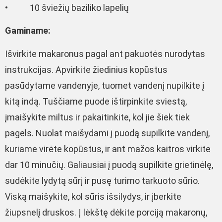
• 10 šviežių baziliko lapelių
Gaminame:
Išvirkite makaronus pagal ant pakuotės nurodytas
instrukcijas. Apvirkite žiedinius kopūstus
pasūdytame vandenyje, tuomet vandenį nupilkite į
kitą indą. Tuščiame puode ištirpinkite sviestą,
įmaišykite miltus ir pakaitinkite, kol jie šiek tiek
pagels. Nuolat maišydami į puodą supilkite vandenį,
kuriame virėte kopūstus, ir ant mažos kaitros virkite
dar 10 minučių. Galiausiai į puodą supilkite grietinėlę,
sudėkite lydytą sūrį ir pusę turimo tarkuoto sūrio.
Viską maišykite, kol sūris išsilydys, ir įberkite
žiupsnelį druskos. Į lėkštę dėkite porciją makaronų,