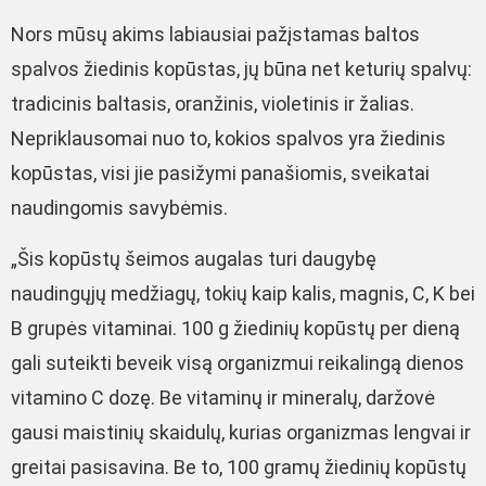
Nors mūsų akims labiausiai pažįstamas baltos
spalvos žiedinis kopūstas, jų būna net keturių spalvų:
tradicinis baltasis, oranžinis, violetinis ir žalias.
Nepriklausomai nuo to, kokios spalvos yra žiedinis
kopūstas, visi jie pasižymi panašiomis, sveikatai
naudingomis savybėmis.
„Šis kopūstų šeimos augalas turi daugybę
naudingųjų medžiagų, tokių kaip kalis, magnis, C, K bei
B grupės vitaminai. 100 g žiedinių kopūstų per dieną
gali suteikti beveik visą organizmui reikalingą dienos
vitamino C dozę. Be vitaminų ir mineralų, daržovė
gausi maistinių skaidulų, kurias organizmas lengvai ir
greitai pasisavina. Be to, 100 gramų žiedinių kopūstų