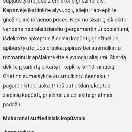
supjaustykite juos 2 cm storio griežinėliais.
Keptuvėje įkaitinkite alyvuogių aliejų ir apkepkite
griežinėlius iš vienos pusės. Kepimo skardą išklokite
vandens nepraleidžiančiu (pergamentiniu) popieriumi,
išdėliokite apkeptus žiedinių kopūstų griežinėlius,
apibarstykite juos druska, pipirais bei susmulkintu
rozmarinu ir apšlakstykite alyvuogių aliejumi. Skardą
dėkite į įkaitintą orkaitę ir kepkite 5–10 minučių.
Grietinę sumaišykite su smulkintu česnaku ir
pagardinkite druska. Prieš patiekdami, keptus
žiedinių kopūstų griežinėlius užliekite grietinės
padažu.
Makaronai su žiediniais kopūstais
Jums reikės: