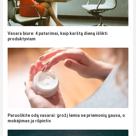
Vasara biure: 4 patarimai, kaip karštą dieną išlikti
produktyviam
Paruoškite odą vasarai: grožį lemia ne priemonių gausa, o
mokėjimas ja rūpintis