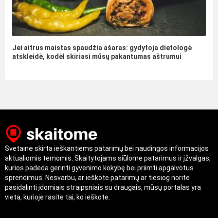
Jei aitrus maistas spaudžia ašaras: gydytoja dietologė
atskleidė, kodėl skiriasi mūsų pakantumas aštrumui
Svetainė skirta ieškantiems patarimų bei naudingos informacijos
aktualiomis temomis. Skaitytojams siūlome patarimus ir įžvalgas,
kurios padeda gerinti gyvenimo kokybę bei priimti apgalvotus
sprendimus. Nesvarbu, ar ieškote patarimų ar tiesiog norite
pasidalinti įdomiais straipsniais su draugais, mūsų portalas yra
vieta, kurioje rasite tai, ko ieškote.