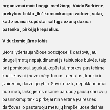
organizmui maistingųjų medžiagų. Vaida Budrienė,
prekybos tinklo „Iki“ komunikacijos vadovė, sako,
kad žiediniai kopūstai šaltąjį sezoną dažnai
patenka į pirkėjų krepšelius.
Viduržemio jūros lobis
„Nors lyderiaujančiose pozicijose iš daržovių jau
daugelį metų nepajudinamai įsitaisiusios bulvės, taip
pat pomidorai, agurkai, kopūstai, morkos, pastebime,
kad lietuviai į savo mėgstamus receptus įtraukia ir
įvairesnių daržo gėrybių. Savo ruožtu, nepriklausomai
nuo metų laiko, jiems esame paruošę gausų daržovių
pasirinkimą: tinklo pirkėjai itin vertina įvairesnes
daržoves, o pastaruoju metu jų krepšeliuose dažniai