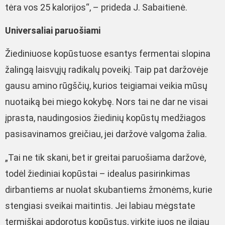
tėra vos 25 kalorijos“, – prideda J. Sabaitienė.
Universaliai paruošiami
Žiediniuose kopūstuose esantys fermentai slopina
žalingą laisvųjų radikalų poveikį. Taip pat daržovėje
gausu amino rūgščių, kurios teigiamai veikia mūsų
nuotaiką bei miego kokybę. Nors tai ne dar ne visai
įprasta, naudingosios žiedinių kopūstų medžiagos
pasisavinamos greičiau, jei daržovė valgoma žalia.
„Tai ne tik skani, bet ir greitai paruošiama daržovė,
todėl žiediniai kopūstai – idealus pasirinkimas
dirbantiems ar nuolat skubantiems žmonėms, kurie
stengiasi sveikai maitintis. Jei labiau mėgstate
termiškai apdorotus kopūstus, virkite juos ne ilgiau