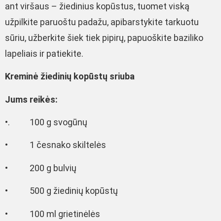
ant viršaus – žiedinius kopūstus, tuomet viską
užpilkite paruoštu padažu, apibarstykite tarkuotu
sūriu, užberkite šiek tiek pipirų, papuoškite baziliko
lapeliais ir patiekite.
Kreminė žiedinių kopūstų sriuba
Jums reikės:
•. 100 g svogūnų
• 1 česnako skiltelės
• 200 g bulvių
• 500 g žiedinių kopūstų
• 100 ml grietinėlės