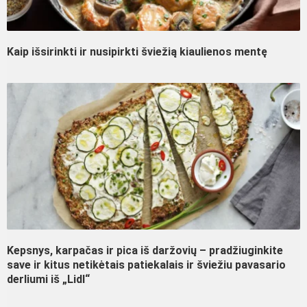
Kaip išsirinkti ir nusipirkti šviežią kiaulienos mentę
Kepsnys, karpačas ir pica iš daržovių – pradžiuginkite
save ir kitus netikėtais patiekalais ir šviežiu pavasario
derliumi iš „Lidl“