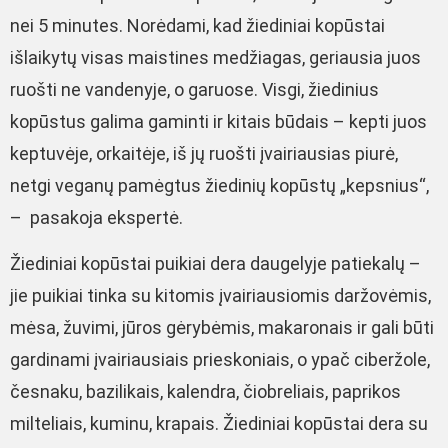
nei 5 minutes. Norėdami, kad žiediniai kopūstai
išlaikytų visas maistines medžiagas, geriausia juos
ruošti ne vandenyje, o garuose. Visgi, žiedinius
kopūstus galima gaminti ir kitais būdais – kepti juos
keptuvėje, orkaitėje, iš jų ruošti įvairiausias piurė,
netgi veganų pamėgtus žiedinių kopūstų „kepsnius“,
– pasakoja ekspertė.
Žiediniai kopūstai puikiai dera daugelyje patiekalų –
jie puikiai tinka su kitomis įvairiausiomis daržovėmis,
mėsa, žuvimi, jūros gėrybėmis, makaronais ir gali būti
gardinami įvairiausiais prieskoniais, o ypač ciberžole,
česnaku, bazilikais, kalendra, čiobreliais, paprikos
milteliais, kuminu, krapais. Žiediniai kopūstai dera su