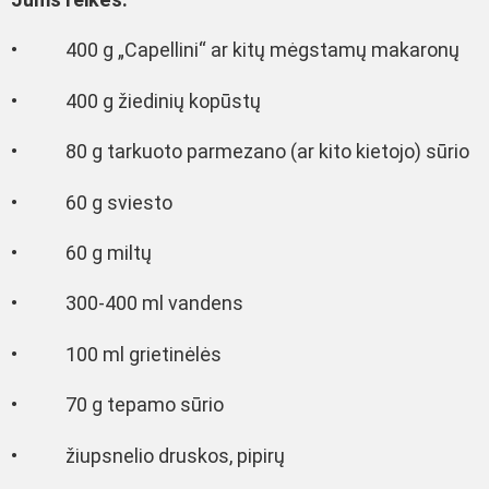
• 400 g „Capellini“ ar kitų mėgstamų makaronų
• 400 g žiedinių kopūstų
• 80 g tarkuoto parmezano (ar kito kietojo) sūrio
• 60 g sviesto
• 60 g miltų
• 300-400 ml vandens
• 100 ml grietinėlės
• 70 g tepamo sūrio
• žiupsnelio druskos, pipirų