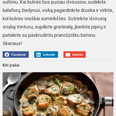
sultiniu. Kai bulvės bus pusiau išvirusios, sudėkite
kalafiorų žiedynus, viską pagardinkite druska ir virkite,
kol bulvės visiškai suminkštės. Sutrinkite išvirusią
sriubą trintuvu, supilkite grietinėlę, įberkite pipirų ir
patiekite su paskrudintu prancūzišku batonu.
Skanaus!
Facebook
LinkedIn
Dalintis
Kiti įrašai