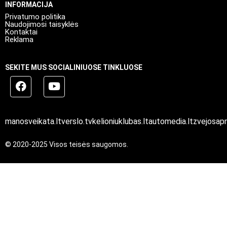
INFORMACIJA
Privatumo politika
Naudojimosi taisyklės
Kontaktai
Reklama
SEKITE MUS SOCIALINIUOSE TINKLUOSE
manosveikata.lt
verslo.tv
kelioniuklubas.lt
automedia.lt
zvejosapn
© 2020-2025 Visos teisės saugomos.