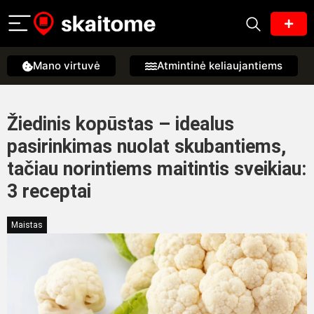
Mano virtuvė
Atmintinė keliaujantiems
Žiedinis kopūstas – idealus
pasirinkimas nuolat skubantiems,
tačiau norintiems maitintis sveikiau:
3 receptai
Maistas