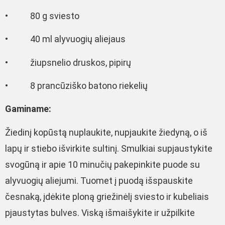
• 80 g sviesto
• 40 ml alyvuogių aliejaus
• žiupsnelio druskos, pipirų
• 8 prancūziško batono riekelių
Gaminame:
Žiedinį kopūstą nuplaukite, nupjaukite žiedyną, o iš
lapų ir stiebo išvirkite sultinį. Smulkiai supjaustykite
svogūną ir apie 10 minučių pakepinkite puode su
alyvuogių aliejumi. Tuomet į puodą išspauskite
česnaką, įdėkite ploną griežinėlį sviesto ir kubeliais
pjaustytas bulves. Viską išmaišykite ir užpilkite