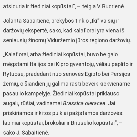
atsiduria ir žiediniai kopūstai“, – teigia V. Budrienė.
Jolanta Sabaitienė, prekybos tinklo „Iki“ vaisių ir
daržovių ekspertė, sako, kad kalafiorai yra viena iš
seniausių žinomų Viduržemio jūros regiono daržovių.
„Kalafiorai, arba žiediniai kopūstai, buvo be galo
mėgstami Italijos bei Kipro gyventojų, vėliau paplito ir
Rytuose, pradedant nuo senovės Egipto bei Persijos
žemių, o šiandien jų galima rasti beveik kiekviename
pasaulio kampelyje. Žiediniai kopūstai priklauso
augalų rūšiai, vadinamai
Brassica oleracea
. Jai
priskiriamos ir kitos puikiai pažįstamos daržovės:
lapiniai kopūstai, brokoliai ir Briuselio kopūstai“, –
sako J. Sabaitienė.