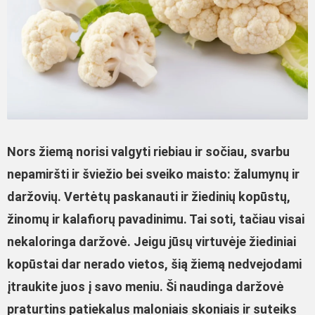
Nors žiemą norisi valgyti riebiau ir sočiau, svarbu
nepamiršti ir šviežio bei sveiko maisto: žalumynų ir
daržovių. Vertėtų paskanauti ir žiedinių kopūstų,
žinomų ir kalafiorų pavadinimu. Tai soti, tačiau visai
nekaloringa daržovė. Jeigu jūsų virtuvėje žiediniai
kopūstai dar nerado vietos, šią žiemą nedvejodami
įtraukite juos į savo meniu. Ši naudinga daržovė
praturtins patiekalus maloniais skoniais ir suteiks