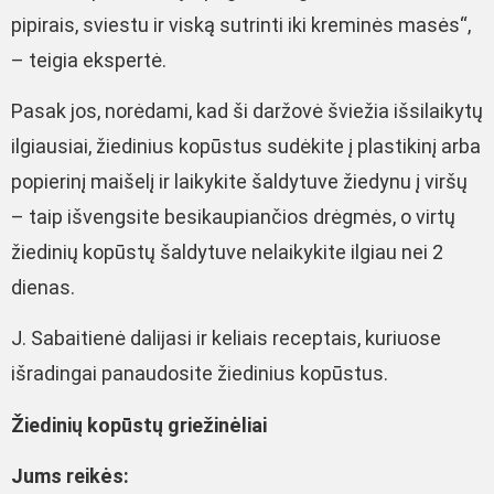
pipirais, sviestu ir viską sutrinti iki kreminės masės“,
– teigia ekspertė.
Pasak jos, norėdami, kad ši daržovė šviežia išsilaikytų
ilgiausiai, žiedinius kopūstus sudėkite į plastikinį arba
popierinį maišelį ir laikykite šaldytuve žiedynu į viršų
– taip išvengsite besikaupiančios drėgmės, o virtų
žiedinių kopūstų šaldytuve nelaikykite ilgiau nei 2
dienas.
J. Sabaitienė dalijasi ir keliais receptais, kuriuose
išradingai panaudosite žiedinius kopūstus.
Žiedinių kopūstų griežinėliai
Jums reikės: