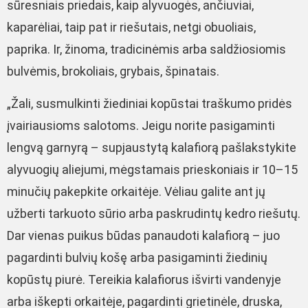
sūresniais priedais, kaip alyvuogės, ančiuviai,
kaparėliai, taip pat ir riešutais, netgi obuoliais,
paprika. Ir, žinoma, tradicinėmis arba saldžiosiomis
bulvėmis, brokoliais, grybais, špinatais.
„Žali, susmulkinti žiediniai kopūstai traškumo pridės
įvairiausioms salotoms. Jeigu norite pasigaminti
lengvą garnyrą – supjaustytą kalafiorą pašlakstykite
alyvuogių aliejumi, mėgstamais prieskoniais ir 10–15
minučių pakepkite orkaitėje. Vėliau galite ant jų
užberti tarkuoto sūrio arba paskrudintų kedro riešutų.
Dar vienas puikus būdas panaudoti kalafiorą – juo
pagardinti bulvių košę arba pasigaminti žiedinių
kopūstų piurė. Tereikia kalafiorus išvirti vandenyje
arba iškepti orkaitėje, pagardinti grietinėle, druska,