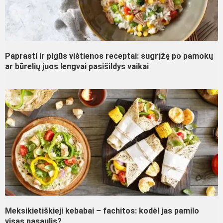
Paprasti ir pigūs vištienos receptai: sugrįžę po pamokų
ar būrelių juos lengvai pasišildys vaikai
Meksikietiškieji kebabai – fachitos: kodėl jas pamilo
visas pasaulis?