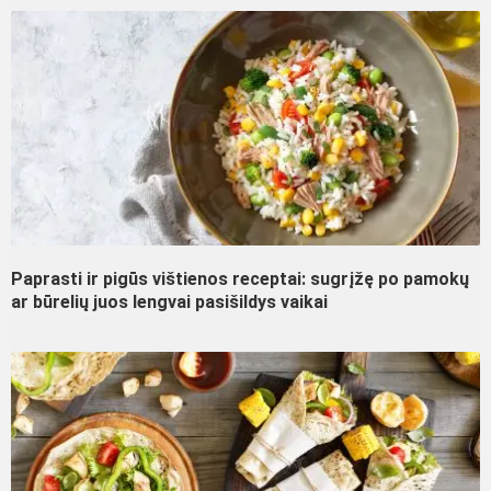
Paprasti ir pigūs vištienos receptai: sugrįžę po pamokų
ar būrelių juos lengvai pasišildys vaikai