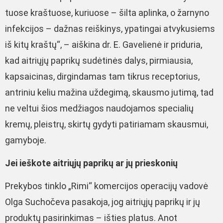
tuose kraštuose, kuriuose – šilta aplinka, o žarnyno
infekcijos – dažnas reiškinys, ypatingai atvykusiems
iš kitų kraštų“, – aiškina dr. E. Gavelienė ir priduria,
kad aitriųjų paprikų sudėtinės dalys, pirmiausia,
kapsaicinas, dirgindamas tam tikrus receptorius,
antriniu keliu mažina uždegimą, skausmo jutimą, tad
ne veltui šios medžiagos naudojamos specialių
kremų, pleistrų, skirtų gydyti patiriamam skausmui,
gamyboje.
Jei ieškote aitriųjų paprikų ar jų prieskonių
Prekybos tinklo „Rimi“ komercijos operacijų vadovė
Olga Suchočeva pasakoja, jog aitriųjų paprikų ir jų
produktų pasirinkimas – išties platus. Anot