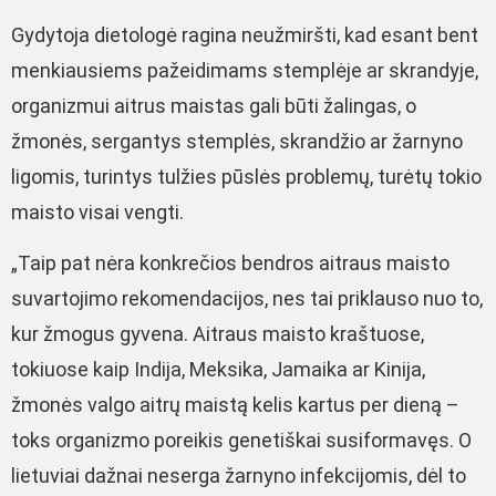
Gydytoja dietologė ragina neužmiršti, kad esant bent
menkiausiems pažeidimams stemplėje ar skrandyje,
organizmui aitrus maistas gali būti žalingas, o
žmonės, sergantys stemplės, skrandžio ar žarnyno
ligomis, turintys tulžies pūslės problemų, turėtų tokio
maisto visai vengti.
„Taip pat nėra konkrečios bendros aitraus maisto
suvartojimo rekomendacijos, nes tai priklauso nuo to,
kur žmogus gyvena. Aitraus maisto kraštuose,
tokiuose kaip Indija, Meksika, Jamaika ar Kinija,
žmonės valgo aitrų maistą kelis kartus per dieną –
toks organizmo poreikis genetiškai susiformavęs. O
lietuviai dažnai neserga žarnyno infekcijomis, dėl to