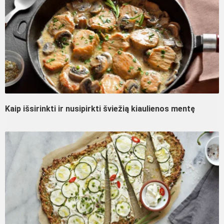
Kaip išsirinkti ir nusipirkti šviežią kiaulienos mentę