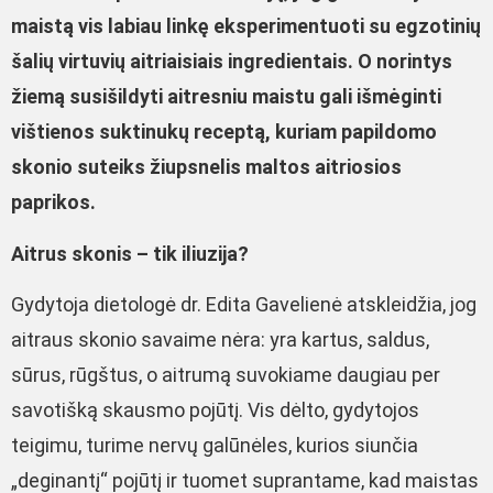
maistą vis labiau linkę eksperimentuoti su egzotinių
šalių virtuvių aitriaisiais ingredientais. O norintys
žiemą susišildyti aitresniu maistu gali išmėginti
vištienos suktinukų receptą, kuriam papildomo
skonio suteiks žiupsnelis maltos aitriosios
paprikos.
Aitrus skonis – tik iliuzija?
Gydytoja dietologė dr. Edita Gavelienė atskleidžia, jog
aitraus skonio savaime nėra: yra kartus, saldus,
sūrus, rūgštus, o aitrumą suvokiame daugiau per
savotišką skausmo pojūtį. Vis dėlto, gydytojos
teigimu, turime nervų galūnėles, kurios siunčia
„deginantį“ pojūtį ir tuomet suprantame, kad maistas