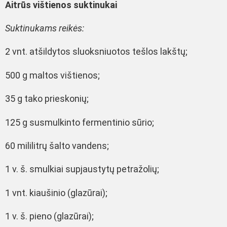
Aitrūs vištienos suktinukai
Suktinukams reikės:
2 vnt. atšildytos sluoksniuotos tešlos lakštų;
500 g maltos vištienos;
35 g tako prieskonių;
125 g susmulkinto fermentinio sūrio;
60 mililitrų šalto vandens;
1 v. š. smulkiai supjaustytų petražolių;
1 vnt. kiaušinio (glazūrai);
1 v. š. pieno (glazūrai);