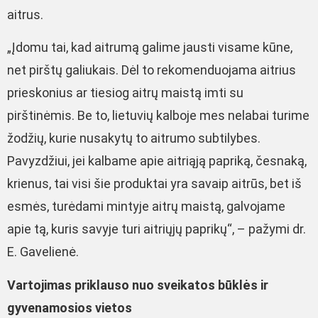
aitrus.
„Įdomu tai, kad aitrumą galime jausti visame kūne,
net pirštų galiukais. Dėl to rekomenduojama aitrius
prieskonius ar tiesiog aitrų maistą imti su
pirštinėmis. Be to, lietuvių kalboje mes nelabai turime
žodžių, kurie nusakytų to aitrumo subtilybes.
Pavyzdžiui, jei kalbame apie aitriąją papriką, česnaką,
krienus, tai visi šie produktai yra savaip aitrūs, bet iš
esmės, turėdami mintyje aitrų maistą, galvojame
apie tą, kuris savyje turi aitriųjų paprikų“, – pažymi dr.
E. Gavelienė.
Vartojimas priklauso nuo sveikatos būklės ir
gyvenamosios vietos