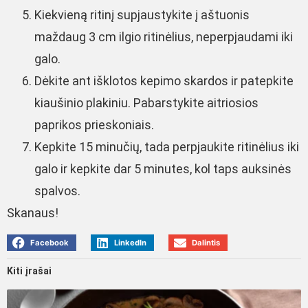
Kiekvieną ritinį supjaustykite į aštuonis
maždaug 3 cm ilgio ritinėlius, neperpjaudami iki
galo.
Dėkite ant išklotos kepimo skardos ir patepkite
kiaušinio plakiniu. Pabarstykite aitriosios
paprikos prieskoniais.
Kepkite 15 minučių, tada perpjaukite ritinėlius iki
galo ir kepkite dar 5 minutes, kol taps auksinės
spalvos.
Skanaus!
Facebook
LinkedIn
Dalintis
Kiti įrašai