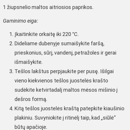
1 žiupsnelio maltos aitriosios paprikos.
Gaminimo eiga:
Įkaitinkite orkaitę iki 220 °C.
Dideliame dubenyje sumaišykite faršą,
prieskonius, sūrį, vandenį, petražoles ir gerai
išmaišykite.
Tešlos lakštus perpjaukite per pusę. Išilgai
vieno kiekvienos tešlos juostelės krašto
sudėkite ketvirtadalį maltos mėsos mišinio į
dešros formą.
Kitą tešlos juostelės kraštą patepkite kiaušinio
plakiniu. Suvyniokite į ritinėlį taip, kad „siūlė“
būtų apačioje.