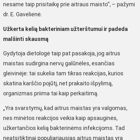
nesame taip prisitaikę prie aitraus maisto“, – pažymi
dr. E. Gavelienė.
Užkerta kelią bakteriniam užterštumui ir padeda
malšinti skausmą
Gydytoja dietologė taip pat pasakoja, jog aitrus
maistas sudirgina nervų galūnėles, esančias
gleivinėje: tai sukelia tam tikras reakcijas, kurios
skatina karščio pojūtį, net prakaito išpylimą,
organizmas priima tai kaip perkaitimą.
„Yra svarstymų, kad aitrus maistas yra valgomas,
nes minėtos reakcijos veikia kaip apsauginės,
užkertančios kelią bakterinėms infekcijoms. Tad
neatsitiktinai populiariausias aitrus maistas yra