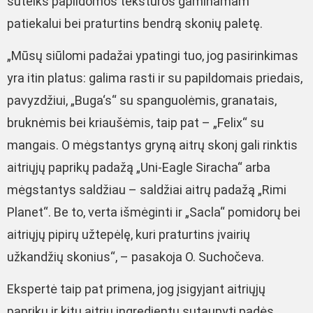
suteiks papildomos tekstūros gaminamam
patiekalui bei praturtins bendrą skonių paletę.
„Mūsų siūlomi padažai ypatingi tuo, jog pasirinkimas
yra itin platus: galima rasti ir su papildomais priedais,
pavyzdžiui, „Buga‘s“ su spanguolėmis, granatais,
bruknėmis bei kriaušėmis, taip pat – „Felix“ su
mangais. O mėgstantys gryną aitrų skonį gali rinktis
aitriųjų paprikų padažą „Uni-Eagle Siracha“ arba
mėgstantys saldžiau – saldžiai aitrų padažą „Rimi
Planet“. Be to, verta išmėginti ir „Sacla“ pomidorų bei
aitriųjų pipirų užtepėlę, kuri praturtins įvairių
užkandžių skonius“, – pasakoja O. Suchočeva.
Ekspertė taip pat primena, jog įsigyjant aitriųjų
paprikų ir kitų aitrių ingredientų sutaupyti padės