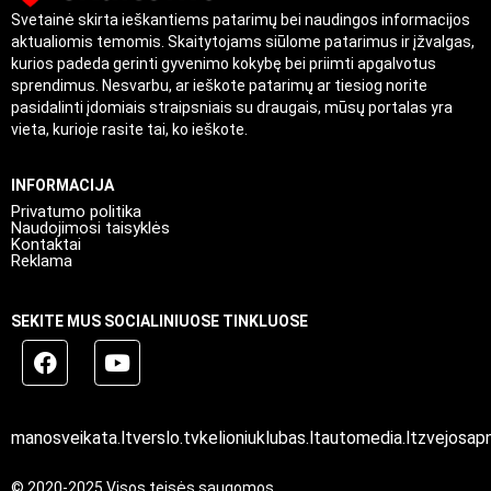
Svetainė skirta ieškantiems patarimų bei naudingos informacijos
aktualiomis temomis. Skaitytojams siūlome patarimus ir įžvalgas,
kurios padeda gerinti gyvenimo kokybę bei priimti apgalvotus
sprendimus. Nesvarbu, ar ieškote patarimų ar tiesiog norite
pasidalinti įdomiais straipsniais su draugais, mūsų portalas yra
vieta, kurioje rasite tai, ko ieškote.
INFORMACIJA
Privatumo politika
Naudojimosi taisyklės
Kontaktai
Reklama
SEKITE MUS SOCIALINIUOSE TINKLUOSE
manosveikata.lt
verslo.tv
kelioniuklubas.lt
automedia.lt
zvejosapn
© 2020-2025 Visos teisės saugomos.