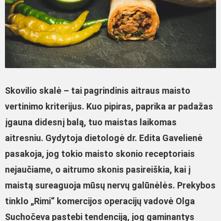
Skovilio skalė – tai pagrindinis aitraus maisto
vertinimo kriterijus. Kuo pipiras, paprika ar padažas
įgauna didesnį balą, tuo maistas laikomas
aitresniu. Gydytoja dietologė dr. Edita Gavelienė
pasakoja, jog tokio maisto skonio receptoriais
nejaučiame, o aitrumo skonis pasireiškia, kai į
maistą sureaguoja mūsų nervų galūnėlės. Prekybos
tinklo „Rimi“ komercijos operacijų vadovė Olga
Suchočeva pastebi tendenciją, jog gaminantys