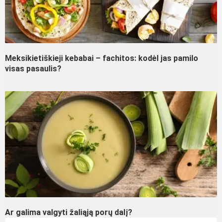
Meksikietiškieji kebabai – fachitos: kodėl jas pamilo
visas pasaulis?
Ar galima valgyti žaliąją porų dalį?