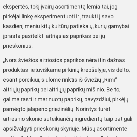
ekspertės, tokį įvairų asortimentą lemia tai, jog
pirkėjai linkę eksperimentuoti ir įtraukti į savo
kasdienį meniu kitų kultūrų patiekalų, kurių gamybai
įprasta pasitelkti aitriąsias paprikas bei jų
prieskonius.
„Nors šviežios aitriosios paprikos nėra itin dažnas
produktas lietuviškame pirkinių krepšelyje, vis dėlto,
esant poreikiui, siūlome rinktis iš šviežių „Rimi“
aitriųjų paprikų bei aitriųjų paprikų mišinio. Be to,
galima rasti ir marinuotų paprikų, pavyzdžiui, pirkėjų
pamėgto jalapeno griežinėlių. Norintys turėti
aitresnio skonio suteikiančių ingredientų taip pat gali
apsižvalgyti prieskonių skyriuje. Mūsų asortimente