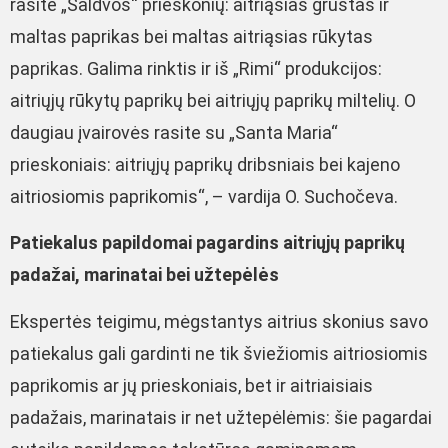
rasite „Saldvos“ prieskonių: aitriąsias grūstas ir
maltas paprikas bei maltas aitriąsias rūkytas
paprikas. Galima rinktis ir iš „Rimi“ produkcijos:
aitriųjų rūkytų paprikų bei aitriųjų paprikų miltelių. O
daugiau įvairovės rasite su „Santa Maria“
prieskoniais: aitriųjų paprikų dribsniais bei kajeno
aitriosiomis paprikomis“, – vardija O. Suchočeva.
Patiekalus papildomai pagardins aitriųjų paprikų
padažai, marinatai bei užtepėlės
Ekspertės teigimu, mėgstantys aitrius skonius savo
patiekalus gali gardinti ne tik šviežiomis aitriosiomis
paprikomis ar jų prieskoniais, bet ir aitriaisiais
padažais, marinatais ir net užtepėlėmis: šie pagardai