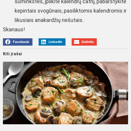
suminkštės, įpilkite kalendrų čatnį, pabarstykite
kepintais svogūnais, pasiliktomis kalendromis ir
likusiais anakardžių riešutais.
Skanaus!
Facebook
LinkedIn
Dalintis
Kiti įrašai