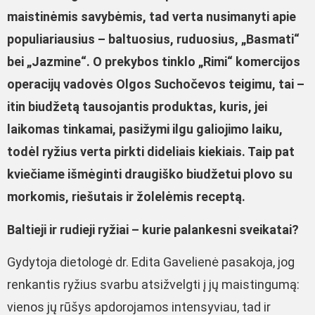
maistinėmis savybėmis, tad verta nusimanyti apie
populiariausius – baltuosius, ruduosius, „Basmati“
bei „Jazmine“. O prekybos tinklo „Rimi“ komercijos
operacijų vadovės Olgos Suchočevos teigimu, tai –
itin biudžetą tausojantis produktas, kuris, jei
laikomas tinkamai, pasižymi ilgu galiojimo laiku,
todėl ryžius verta pirkti dideliais kiekiais. Taip pat
kviečiame išmėginti draugiško biudžetui plovo su
morkomis, riešutais ir žolelėmis receptą.
Baltieji ir rudieji ryžiai – kurie palankesni sveikatai?
Gydytoja dietologė dr. Edita Gavelienė pasakoja, jog
renkantis ryžius svarbu atsižvelgti į jų maistingumą:
vienos jų rūšys apdorojamos intensyviau, tad ir