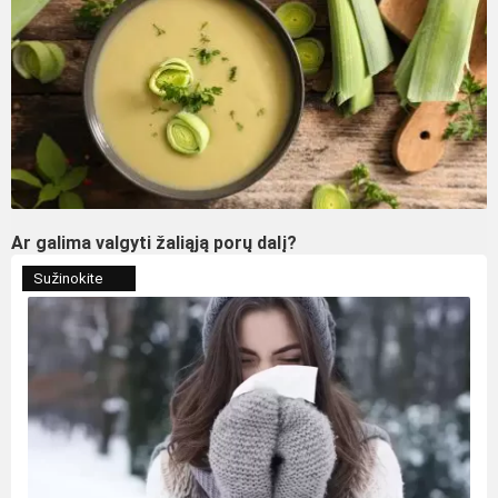
Ar galima valgyti žaliąją porų dalį?
Sužinokite