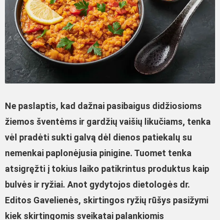
Ne paslaptis, kad dažnai pasibaigus didžiosioms
žiemos šventėms ir gardžių vaišių likučiams, tenka
vėl pradėti sukti galvą dėl dienos patiekalų su
nemenkai paplonėjusia pinigine. Tuomet tenka
atsigręžti į tokius laiko patikrintus produktus kaip
bulvės ir ryžiai. Anot gydytojos dietologės dr.
Editos Gavelienės, skirtingos ryžių rūšys pasižymi
kiek skirtingomis sveikatai palankiomis