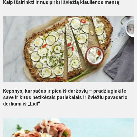
Kaip išsirinkti ir nusipirkti šviežią kiaulienos mentę
Kepsnys, karpačas ir pica iš daržovių – pradžiuginkite
save ir kitus netikėtais patiekalais ir šviežiu pavasario
derliumi iš „Lidl“