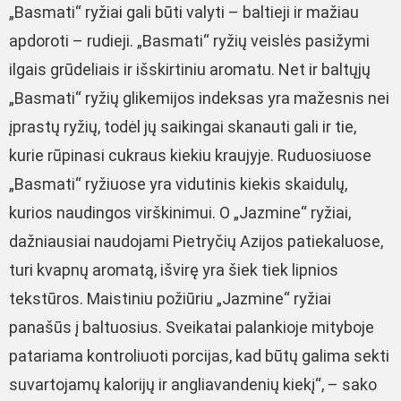
„Basmati“ ryžiai gali būti valyti – baltieji ir mažiau
apdoroti – rudieji. „Basmati“ ryžių veislės pasižymi
ilgais grūdeliais ir išskirtiniu aromatu. Net ir baltųjų
„Basmati“ ryžių glikemijos indeksas yra mažesnis nei
įprastų ryžių, todėl jų saikingai skanauti gali ir tie,
kurie rūpinasi cukraus kiekiu kraujyje. Ruduosiuose
„Basmati“ ryžiuose yra vidutinis kiekis skaidulų,
kurios naudingos virškinimui. O „Jazmine“ ryžiai,
dažniausiai naudojami Pietryčių Azijos patiekaluose,
turi kvapnų aromatą, išvirę yra šiek tiek lipnios
tekstūros. Maistiniu požiūriu „Jazmine“ ryžiai
panašūs į baltuosius. Sveikatai palankioje mityboje
patariama kontroliuoti porcijas, kad būtų galima sekti
suvartojamų kalorijų ir angliavandenių kiekį“, – sako