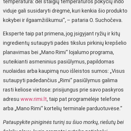
temperatūra: dėl staigių temperatūros pokyčių indo
viduje gali susidaryti drėgmė, kuri kenkia šio produkto
kokybei ir ilgaamžiškumui“, – pataria O. Suchočeva.
Ekspertė taip pat primena, jog įsigyjant ryžių ir kitų
ingredientų sutaupyti padės tikslus pirkinių krepšelio
planavimas bei „Mano Rimi“ lojalumo programa,
suteikianti asmeninius pasiūlymus, papildomas
nuolaidas arba kaupimą nuo išleistos sumos: „Visus
sutaupyti padedančius „Rimi“ pasiūlymus galima
rasti keliose vietose: prisijungus prie savo paskyros
adresu
www.rimi.lt
, taip pat programėlėje telefone
arba „Mano Rimi“ kortelių terminale parduotuvėse.“
Pataupykite piniginės turinį su šiuo morkų, riešutų bei