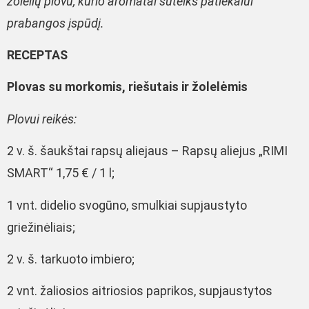
žolelių plovu, kurio aromatai suteiks patiekalui
prabangos įspūdį.
RECEPTAS
P
lovas su morkomis, riešutais ir žolelėmis
Plovui reikės:
2 v. š. šaukštai rapsų aliejaus – Rapsų aliejus „RIMI
SMART“ 1,75 € / 1 l;
1 vnt. didelio svogūno, smulkiai supjaustyto
griežinėliais;
2 v. š. tarkuoto imbiero;
2 vnt. žaliosios aitriosios paprikos, supjaustytos