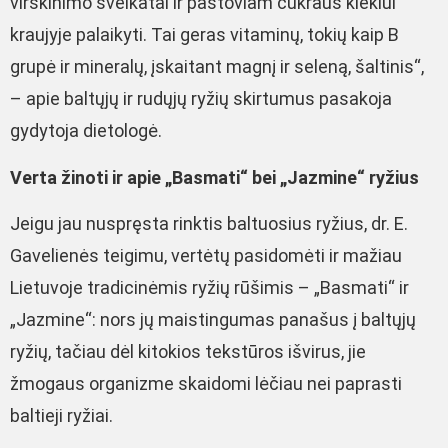
virškinimo sveikatai ir pastoviam cukraus kiekiui
kraujyje palaikyti. Tai geras vitaminų, tokių kaip B
grupė ir mineralų, įskaitant magnį ir seleną, šaltinis“,
– apie baltųjų ir rudųjų ryžių skirtumus pasakoja
gydytoja dietologė.
Verta žinoti ir apie „Basmati“ bei „Jazmine“ ryžius
Jeigu jau nuspręsta rinktis baltuosius ryžius, dr. E.
Gavelienės teigimu, vertėtų pasidomėti ir mažiau
Lietuvoje tradicinėmis ryžių rūšimis – „Basmati“ ir
„Jazmine“: nors jų maistingumas panašus į baltųjų
ryžių, tačiau dėl kitokios tekstūros išvirus, jie
žmogaus organizme skaidomi lėčiau nei paprasti
baltieji ryžiai.