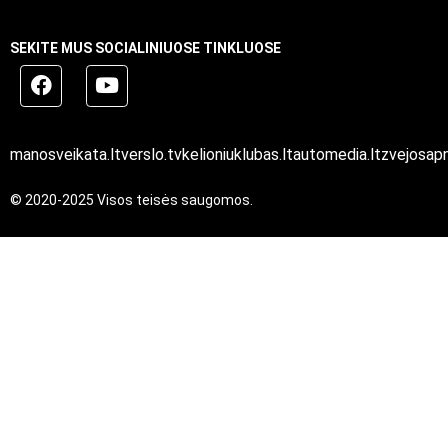
SEKITE MUS SOCIALINIUOSE TINKLUOSE
manosveikata.lt
verslo.tv
kelioniuklubas.lt
automedia.lt
zvejosapn
© 2020-2025 Visos teisės saugomos.