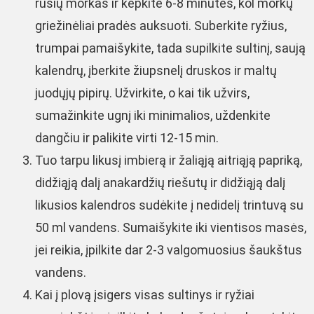
rūšių morkas ir kepkite 6-8 minutes, kol morkų
griežinėliai pradės auksuoti. Suberkite ryžius,
trumpai pamaišykite, tada supilkite sultinį, saują
kalendrų, įberkite žiupsnelį druskos ir maltų
juodųjų pipirų. Užvirkite, o kai tik užvirs,
sumažinkite ugnį iki minimalios, uždenkite
dangčiu ir palikite virti 12-15 min.
Tuo tarpu likusį imbierą ir žaliąją aitriąją papriką,
didžiąją dalį anakardžių riešutų ir didžiąją dalį
likusios kalendros sudėkite į nedidelį trintuvą su
50 ml vandens. Sumaišykite iki vientisos masės,
jei reikia, įpilkite dar 2-3 valgomuosius šaukštus
vandens.
Kai į plovą įsigers visas sultinys ir ryžiai