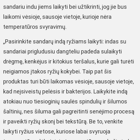
sandariu indu jiems laikyti bei užtikrinti, jog jie bus
laikomi vėsioje, sausoje vietoje, kurioje nėra
temperatūros svyravimų.
„Pasirinkite sandarų indą ryžiams laikyti: indas su
sandariai prigludusiu dangteliu padeda sulaikyti
drėgmę, kenkėjus ir kitokius teršalus, kurie gali turėti
neigiamos įtakos ryžių kokybei. Taip pat šis
produktas turi būti laikomas vėsioje, sausoje vietoje,
kad neįsiveistų pelėsis ir bakterijos. Laikykite indą
atokiau nuo tiesioginių saulės spindulių ir šilumos
šaltinių, nes šiluma gali pagreitinti senėjimo procesą
ir paveikti ryžių skonį bei tekstūrą. Be to, venkite
laikyti ryžius vietose, kuriose labai svyruoja