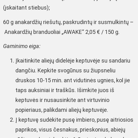
(įskaitant stiebus);
60 g anakardžių riešutų, paskrudintų ir susmulkintų –
Anakardžių branduoliai „AWAKE“ 2,05 € / 150 g.
Gaminimo eiga:
Įkaitinkite aliejų didelėje keptuvėje su sandariu
dangčiu. Kepkite svogūnus su žiupsneliu
druskos 10-15 min. ant vidutinės ugnies, kol jie
taps auksiniai ir traškūs. Išimkite juos iš
keptuvės ir nusausinkite ant virtuvinio
popieriaus, palikdami aliejų keptuvėje.
Į keptuvę sudėkite pusę imbiero, pusę aitriosios
paprikos, visus česnakus, prieskonius, abiejų