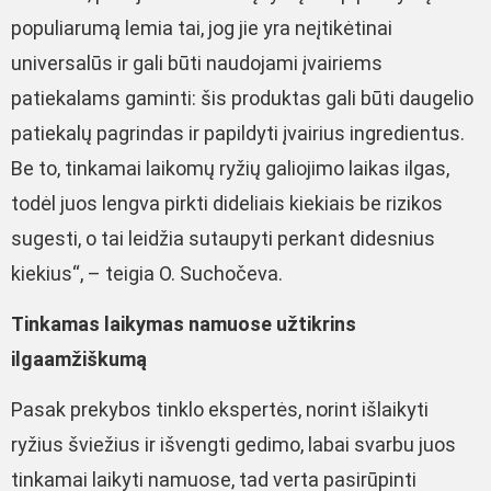
populiarumą lemia tai, jog jie yra neįtikėtinai
universalūs ir gali būti naudojami įvairiems
patiekalams gaminti: šis produktas gali būti daugelio
patiekalų pagrindas ir papildyti įvairius ingredientus.
Be to, tinkamai laikomų ryžių galiojimo laikas ilgas,
todėl juos lengva pirkti dideliais kiekiais be rizikos
sugesti, o tai leidžia sutaupyti perkant didesnius
kiekius“, – teigia O. Suchočeva.
Tinkamas laikymas namuose užtikrins
ilgaamžiškumą
Pasak prekybos tinklo ekspertės, norint išlaikyti
ryžius šviežius ir išvengti gedimo, labai svarbu juos
tinkamai laikyti namuose, tad verta pasirūpinti