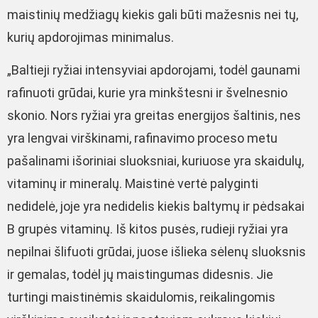
maistinių medžiagų kiekis gali būti mažesnis nei tų,
kurių apdorojimas minimalus.
„Baltieji ryžiai intensyviai apdorojami, todėl gaunami
rafinuoti grūdai, kurie yra minkštesni ir švelnesnio
skonio. Nors ryžiai yra greitas energijos šaltinis, nes
yra lengvai virškinami, rafinavimo proceso metu
pašalinami išoriniai sluoksniai, kuriuose yra skaidulų,
vitaminų ir mineralų. Maistinė vertė palyginti
nedidelė, joje yra nedidelis kiekis baltymų ir pėdsakai
B grupės vitaminų. Iš kitos pusės, rudieji ryžiai yra
nepilnai šlifuoti grūdai, juose išlieka sėlenų sluoksnis
ir gemalas, todėl jų maistingumas didesnis. Jie
turtingi maistinėmis skaidulomis, reikalingomis