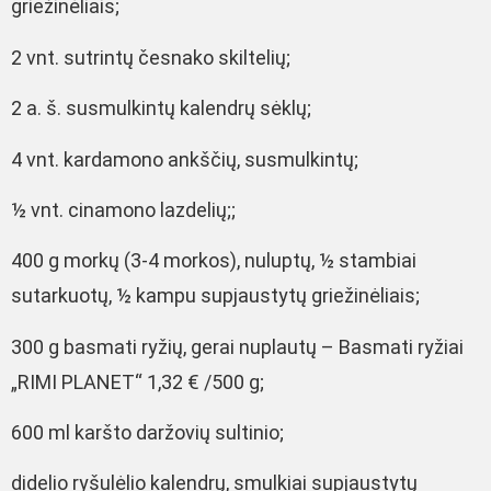
griežinėliais;
2 vnt. sutrintų česnako skiltelių;
2 a. š. susmulkintų kalendrų sėklų;
4 vnt. kardamono ankščių, susmulkintų;
½ vnt. cinamono lazdelių;;
400 g morkų (3-4 morkos), nuluptų, ½ stambiai
sutarkuotų, ½ kampu supjaustytų griežinėliais;
300 g basmati ryžių, gerai nuplautų – Basmati ryžiai
„RIMI PLANET“ 1,32 € /500 g;
600 ml karšto daržovių sultinio;
didelio ryšulėlio kalendrų, smulkiai supjaustytų