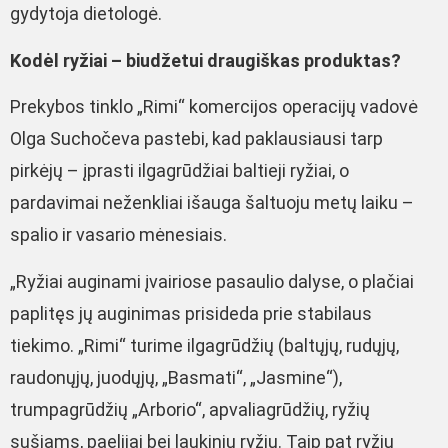
gydytoja dietologė.
Kodėl ryžiai – biudžetui draugiškas produktas?
Prekybos tinklo „Rimi“ komercijos operacijų vadovė
Olga Suchočeva pastebi, kad paklausiausi tarp
pirkėjų – įprasti ilgagrūdžiai baltieji ryžiai, o
pardavimai neženkliai išauga šaltuoju metų laiku –
spalio ir vasario mėnesiais.
„Ryžiai auginami įvairiose pasaulio dalyse, o plačiai
paplitęs jų auginimas prisideda prie stabilaus
tiekimo. „Rimi“ turime ilgagrūdžių (baltųjų, rudųjų,
raudonųjų, juodųjų, „Basmati“, „Jasmine“),
trumpagrūdžių „Arborio“, apvaliagrūdžių, ryžių
sušiams, paelijai bei laukinių ryžių. Taip pat ryžių