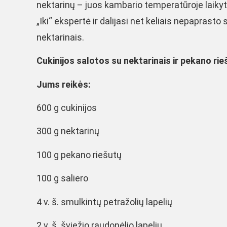
nektarinų – juos kambario temperatūroje laikyti
„Iki“ ekspertė ir dalijasi net keliais nepaprast
nektarinais.
Cukinijos salotos su nektarinais ir pekano rie
Jums reikės:
600 g cukinijos
300 g nektarinų
100 g pekano riešutų
100 g saliero
4 v. š. smulkintų petražolių lapelių
2 v. š. šviežio raudonėlio lapelių