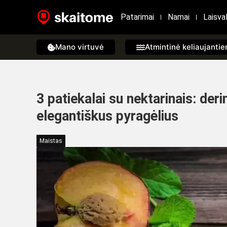
Patarimai
Namai
Laisval
Mano virtuvė
Atmintinė keliaujanti
3 patiekalai su nektarinais: deri
elegantiškus pyragėlius
Maistas