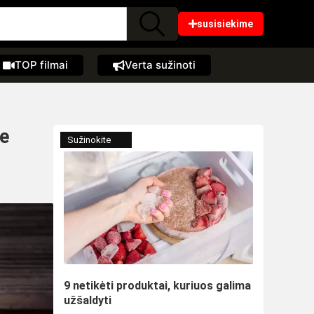
susisiekime
TOP filmai
Verta sužinoti
te
Sužinokite
9 netikėti produktai, kuriuos galima
užšaldyti