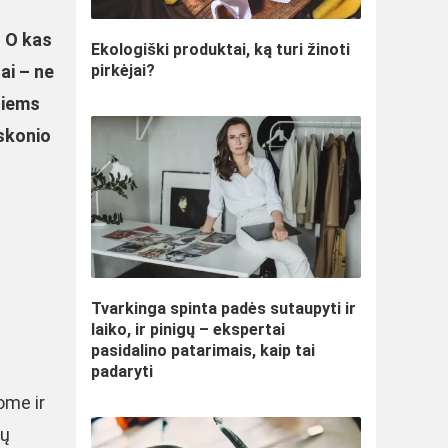
. O kas
Ekologiški produktai, ką turi žinoti
pirkėjai?
nai – ne
usiems
 skonio
Tvarkinga spinta padės sutaupyti ir
laiko, ir pinigų – ekspertai
pasidalino patarimais, kaip tai
padaryti
ome ir
jų