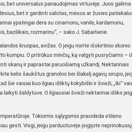
onis, bet universalus panaudojimas virtuvėje. Juos galima
ėsius, bet ir gardinti salotas, mėsos ar žuvies patiekalu
arinai ypatingai dera su cinamonu, vanile, kardamonu,
is, bazilikais, rozmarinu“, – sako J. Sabaitienė.
landos kruopas, avižas. O jeigu norite išskirtinio skonio
tto
kumpiu. O pritrūkus minčių, ką valgyti pusryčiams – i
inti skanų ir paprastai paruošiamą užkandį. Nektarinais
kite kelis šaukštus granolos bei šlakelį agavų sirupo, jei
ie vaisiai kuo ilgiau išliktų kokybiški ir švieži, „Iki“ vais
aikyti šaldytuve. O ilgiausiai švieži nektarinai išliks jei
temperatūroje. Tokiomis sąlygomis prasideda etileno
au gesti. Visgi, jeigu parduotuvėje įsigijote neprinokusių