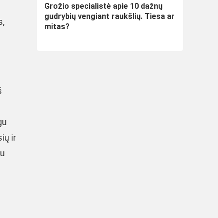
Grožio specialistė apie 10 dažnų
gudrybių vengiant raukšlių. Tiesa ar
s,
mitas?
š
gu
ių ir
gu