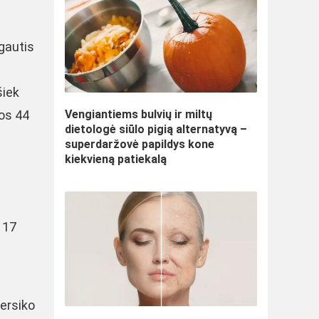
ėgautis
šiek
vos 44
Vengiantiems bulvių ir miltų
dietologė siūlo pigią alternatyvą –
superdaržovė papildys kone
kiekvieną patiekalą
 17
persiko