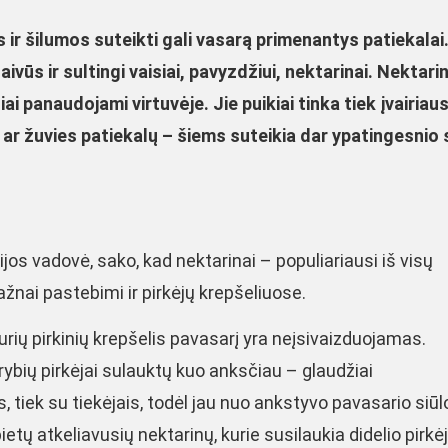
s ir šilumos suteikti gali vasarą primenantys patiekalai
gaivūs ir sultingi vaisiai, pavyzdžiui, nektarinai. Nektari
liai panaudojami virtuvėje. Jie puikiai tinka tiek įvairia
 ar žuvies patiekalų – šiems suteikia dar ypatingesnio
jos vadovė, sako, kad nektarinai – populiariausi iš visų
ažnai pastebimi ir pirkėjų krepšeliuose.
kurių pirkinių krepšelis pavasarį yra neįsivaizduojamas.
rybių pirkėjai sulauktų kuo anksčiau – glaudžiai
, tiek su tiekėjais, todėl jau nuo ankstyvo pavasario siūl
ietų atkeliavusių nektarinų, kurie susilaukia didelio pirkė