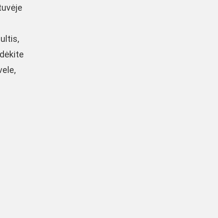
tuvėje
ultis,
udėkite
vele,