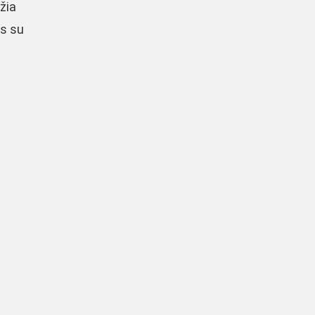
žia
is su