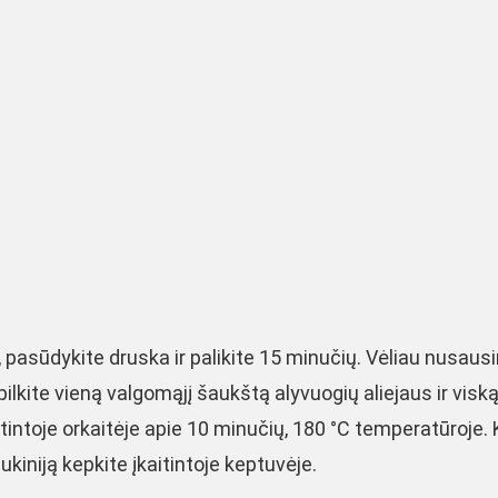
, pasūdykite druska ir palikite 15 minučių. Vėliau nusausi
pilkite vieną valgomąjį šaukštą alyvuogių aliejaus ir visk
intoje orkaitėje apie 10 minučių, 180 °C temperatūroje. K
kiniją kepkite įkaitintoje keptuvėje.