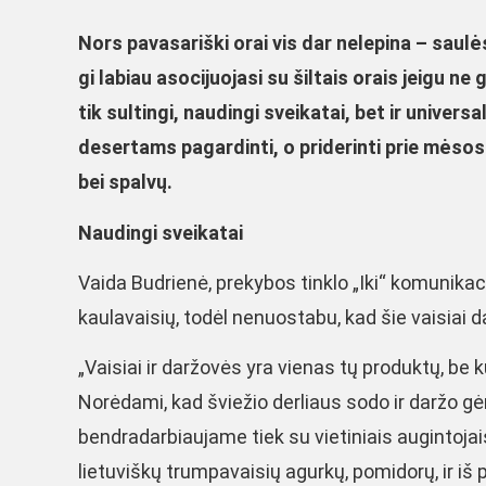
Nors pavasariški orai vis dar nelepina – saulė
gi labiau asocijuojasi su šiltais orais jeigu ne 
tik sultingi, naudingi sveikatai, bet ir universa
desertams pagardinti, o priderinti prie mėsos
bei spalvų.
Naudingi sveikatai
Vaida Budrienė, prekybos tinklo „Iki“ komunikaci
kaulavaisių, todėl nenuostabu, kad šie vaisiai d
„Vaisiai ir daržovės yra vienas tų produktų, be 
Norėdami, kad šviežio derliaus sodo ir daržo gė
bendradarbiaujame tiek su vietiniais augintojais
lietuviškų trumpavaisių agurkų, pomidorų, ir iš p