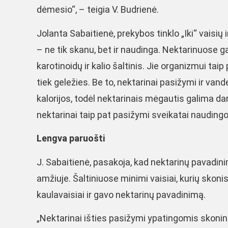
dėmesio“, – teigia V. Budrienė.
Jolanta Sabaitienė, prekybos tinklo „Iki“ vaisių
– ne tik skanu, bet ir naudinga. Nektarinuose ga
karotinoidų ir kalio šaltinis. Jie organizmui taip 
tiek geležies. Be to, nektarinai pasižymi ir van
kalorijos, todėl nektarinais mėgautis galima dar 
nektarinai taip pat pasižymi sveikatai naudingo
Lengva paruošti
J. Sabaitienė, pasakoja, kad nektarinų pavadin
amžiuje. Šaltiniuose minimi vaisiai, kurių skoni
kaulavaisiai ir gavo nektarinų pavadinimą.
„Nektarinai išties pasižymi ypatingomis skonin