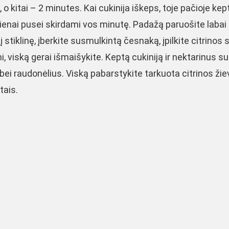
 o kitai – 2 minutes. Kai cukinija iškeps, toje pačioje kep
vienai pusei skirdami vos minutę. Padažą paruošite labai
tiklinę, įberkite susmulkintą česnaką, įpilkite citrinos s
mi, viską gerai išmaišykite. Keptą cukiniją ir nektarinus s
 bei raudonėlius. Viską pabarstykite tarkuota citrinos žie
tais.