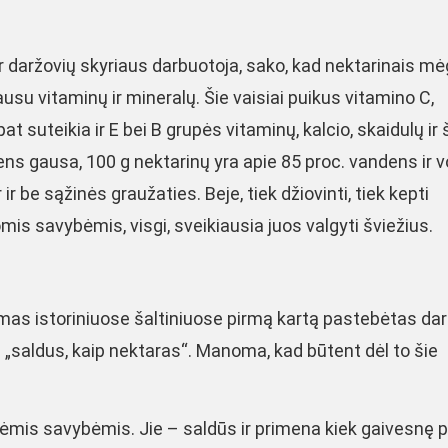
 ir daržovių skyriaus darbuotoja, sako, kad nektarinais m
usu vitaminų ir mineralų. Šie vaisiai puikus vitamino C,
pat suteikia ir E bei B grupės vitaminų, kalcio, skaidulų ir 
dens gausa, 100 g nektarinų yra apie 85 proc. vandens ir 
ir be sąžinės graužaties. Beje, tiek džiovinti, tiek kepti
mis savybėmis, visgi, sveikiausia juos valgyti šviežius.
imas istoriniuose šaltiniuose pirmą kartą pastebėtas dar
s „saldus, kaip nektaras“. Manoma, kad būtent dėl to šie
ėmis savybėmis. Jie – saldūs ir primena kiek gaivesnę 