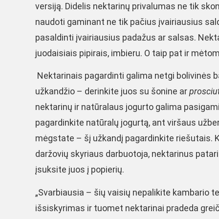
versiją. Didelis nektarinų privalumas ne tik sk
naudoti gaminant ne tik pačius įvairiausius sald
pasaldinti įvairiausius padažus ar salsas. Nekt
juodaisiais pipirais, imbieru. O taip pat ir mėtom
Nektarinais pagardinti galima netgi bolivinės ba
užkandžio – derinkite juos su šonine ar
prosciu
nektarinų ir natūralaus jogurto galima pasigam
pagardinkite natūralų jogurtą, ant viršaus užber
mėgstate – šį užkandį pagardinkite riešutais. Kad š
daržovių skyriaus darbuotoja, nektarinus pataria l
įsuksite juos į popierių.
„Svarbiausia – šių vaisių nepalikite kambario 
išsiskyrimas ir tuomet nektarinai pradeda greiči