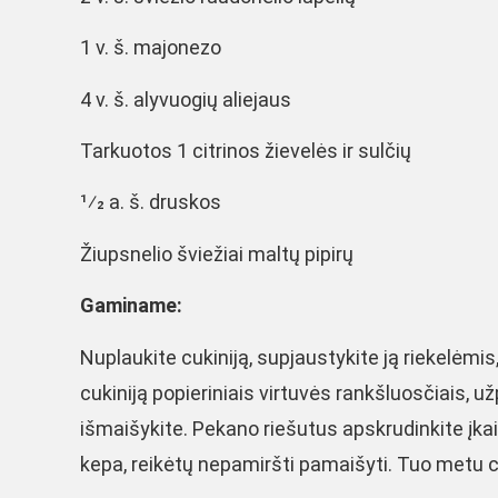
1 v. š. majonezo
4 v. š. alyvuogių aliejaus
Tarkuotos 1 citrinos žievelės ir sulčių
1⁄2 a. š. druskos
Žiupsnelio šviežiai maltų pipirų
Gaminame:
Nuplaukite cukiniją, supjaustykite ją riekelėmis
cukiniją popieriniais virtuvės rankšluosčiais, už
išmaišykite. Pekano riešutus apskrudinkite įkait
kepa, reikėtų nepamiršti pamaišyti. Tuo metu cu