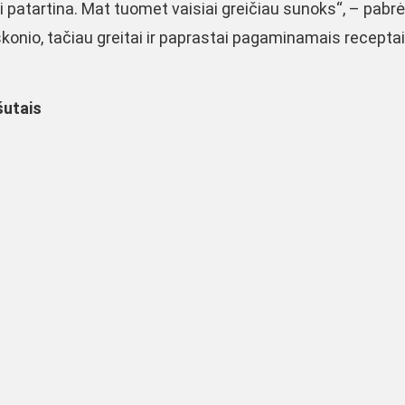
 patartina. Mat tuomet vaisiai greičiau sunoks“, – pabrė
o skonio, tačiau greitai ir paprastai pagaminamais recepta
šutais