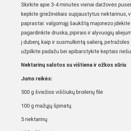
Skirkite apie 3-4 minutes vienai daržovės pusei,
kepkite griežinėliais supjaustytus nektarinus, 
paprastai: valgomąjį šaukštą majonezo įdėkite į s
pagardinkite druska, pipirais ir alyvuogių alieju
į dubenį, kaip ir susmulkintą salierą, petražoles
užpilkite padažu bei apibarstykite keptais riešu
Nektarinų
salotos su vištiena ir ožkos sūriu
Jums reikės:
500 g šviežios viščiukų broilerių filė
100 g mažųjų špinatų
5 nektarinų