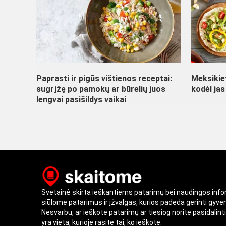
Paprasti ir pigūs vištienos receptai:
Meksikiet
sugrįžę po pamokų ar būrelių juos
kodėl jas
lengvai pasišildys vaikai
Svetainė skirta ieškantiems patarimų bei naudingos inf
siūlome patarimus ir įžvalgas, kurios padeda gerinti gyv
Nesvarbu, ar ieškote patarimų ar tiesiog norite pasidalint
yra vieta, kurioje rasite tai, ko ieškote.