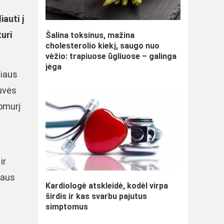
s
iauti į
uri
Šalina toksinus, mažina
cholesterolio kiekį, saugo nuo
vėžio: trapiuose ūgliuose – galinga
jėga
liaus
tuvės
Gomurį
ir
jaus
Kardiologė atskleidė, kodėl virpa
širdis ir kas svarbu pajutus
simptomus