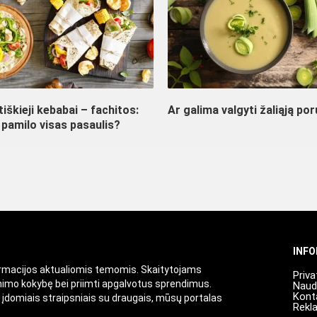
iškieji kebabai – fachitos:
Ar galima valgyti žaliąją por
 pamilo visas pasaulis?
INF
ormacijos aktualiomis temomis. Skaitytojams
Priva
enimo kokybę bei priimti apgalvotus sprendimus.
Naud
Kont
i įdomiais straipsniais su draugais, mūsų portalas
Rekl