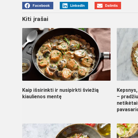
Facebook
LinkedIn
Dalintis
Kiti įrašai
Kaip išsirinkti ir nusipirkti šviežią
Kepsnys, 
kiaulienos mentę
– pradžiu
netikėtai
pavasario