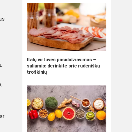
ias
Italų virtuvės pasididžiavimas –
tu
saliamis: derinkite prie rudeniškų
troškinių
s,
ar