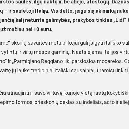
rštos saulės, ilgų naktų ir, be abejo, atostogų. Dažna
 ir saulėtoji Italija. Vis dėlto, jeigu šią akimirką nukel
nčią šalį neturite galimybės, prekybos tinklas „Lidl“ t
 už mažiau nei 10 eurų.
o“ skonių savaitės metu pirkėjai gali įsigyti itališko sti
vytintų ir virtų mėsos gaminių. Neatsiejama Italijos vir
ano“ ir „Parmigiano Reggiano“ iki garsiosios mocarelos. 
ę jų lauks tradiciniai itališki sausainiai, tiramisu ir kiti
ia atnaujinti ir savo virtuvę, kurioje vietą rastų kokybiški 
epimo formos, prieskonių dėklas su indeliais, acto ir alie