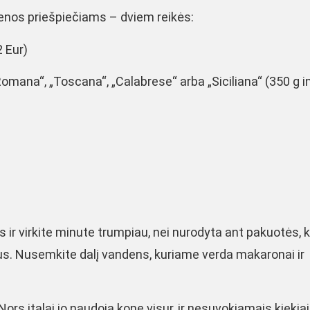
dienos priešpiečiams – dviem reikės:
2 Eur)
omana“, „Toscana“, „Calabrese“ arba „Siciliana“ (350 g i
 ir virkite minute trumpiau, nei nurodyta ant pakuotės, 
us. Nusemkite dalį vandens, kuriame verda makaronai ir
. Nors italai jo naudoja kone visur, ir nesuvokiamais kiekiai