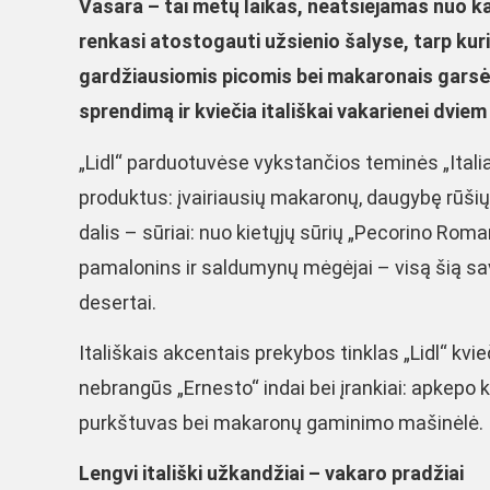
Vasara – tai metų laikas, neatsiejamas nuo ka
renkasi atostogauti užsienio šalyse, tarp kurių –
gardžiausiomis picomis bei makaronais garsėja
sprendimą ir kviečia itališkai vakarienei dviem
„Lidl“ parduotuvėse vykstančios teminės „Italiam
produktus: įvairiausių makaronų, daugybę rūšių 
dalis – sūriai: nuo kietųjų sūrių „Pecorino Rom
pamalonins ir saldumynų mėgėjai – visą šią savait
desertai.
Itališkais akcentais prekybos tinklas „Lidl“ kvieč
nebrangūs „Ernesto“ indai bei įrankiai: apkepo k
purkštuvas bei makaronų gaminimo mašinėlė.
Lengvi itališki užkandžiai – vakaro pradžiai