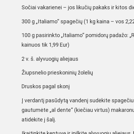
Sočiai vakarienei – jos likučių pakaks ir kitos 
300 g „Italiamo“ spagečių (1 kg kaina – vos 2,2
100 g pasirinkto „Italiamo“ pomidorų padažo: „R
kainuos tik 1,99 Eur)
2 v. š. alyvuogių aliejaus
Žiupsnelio prieskoninių žolelių
Druskos pagal skonį
Į verdantį pasūdytą vandenį sudėkite spagečius
gautumėte „al dente“ (kiečiau virtus) makaron
atidėkite į šalį.
Įkaitinkite keptuvę ir įpilkite alyvuogių aliejaus