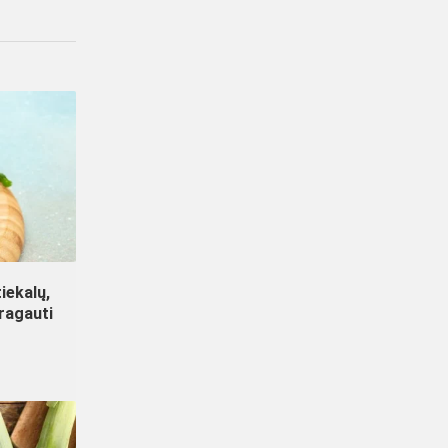
iekalų,
aragauti