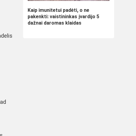
Kaip imunitetui padėti, o ne
pakenkti: vaistininkas įvardijo 5
dažnai daromas klaidas
ndelis
kad
s,