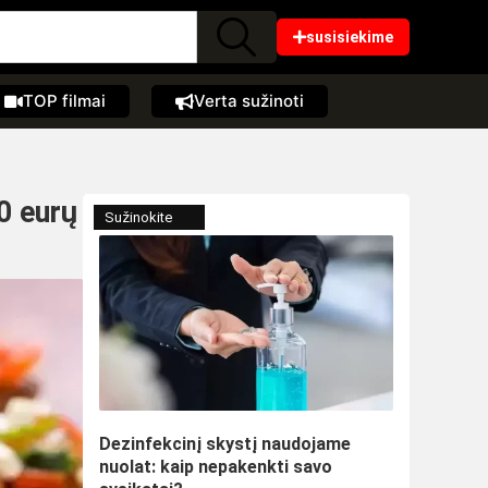
susisiekime
TOP filmai
Verta sužinoti
10 eurų
Sužinokite
Dezinfekcinį skystį naudojame
nuolat: kaip nepakenkti savo