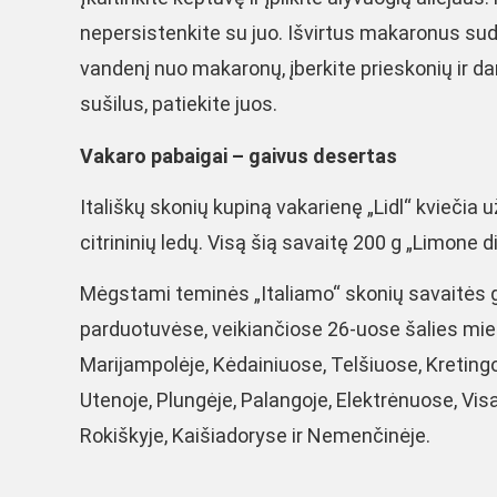
nepersistenkite su juo. Išvirtus makaronus sud
vandenį nuo makaronų, įberkite prieskonių ir d
sušilus, patiekite juos.
Vakaro pabaigai – gaivus desertas
Itališkų skonių kupiną vakarienę „Lidl“ kviečia u
citrininių ledų. Visą šią savaitę 200 g „Limone di
Mėgstami teminės „Italiamo“ skonių savaitės ga
parduotuvėse, veikiančiose 26-uose šalies miest
Marijampolėje, Kėdainiuose, Telšiuose, Kreting
Utenoje, Plungėje, Palangoje, Elektrėnuose, Visag
Rokiškyje, Kaišiadoryse ir Nemenčinėje.