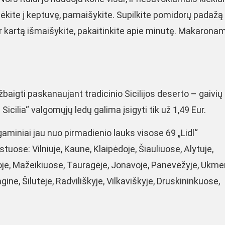
ėkite į keptuvę, pamaišykite. Supilkite pomidorų padažą 
ar kartą išmaišykite, pakaitinkite apie minutę. Makarona
žbaigti paskanaujant tradicinio Sicilijos deserto – gaivių
 Sicilia“ valgomųjų ledų galima įsigyti tik už 1,49 Eur.
miniai jau nuo pirmadienio lauks visose 69 „Lidl“
uose: Vilniuje, Kaune, Klaipėdoje, Šiauliuose, Alytuje,
oje, Mažeikiuose, Tauragėje, Jonavoje, Panevėžyje, Ukme
ine, Šilutėje, Radviliškyje, Vilkaviškyje, Druskininkuose,