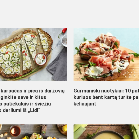
karpačas ir pica iš daržovių
Gurmaniški nuotykiai: 10 pat
ginkite save ir kitus
kuriuos bent kartą turite p
s patiekalais ir šviežiu
keliaujant
 derliumi iš „Lidl“