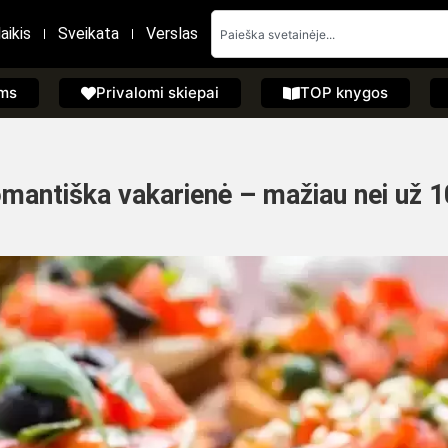
aikis
Sveikata
Verslas
ems
Privalomi skiepai
TOP knygos
 romantiška vakarienė – mažiau nei už 