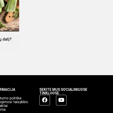
ų dalį?
ORMACIJA
SEKITE MUS SOCIALINIUOSE
TINKLUOSE
tumo politika
ojimosi taisyklės
aktai
ama