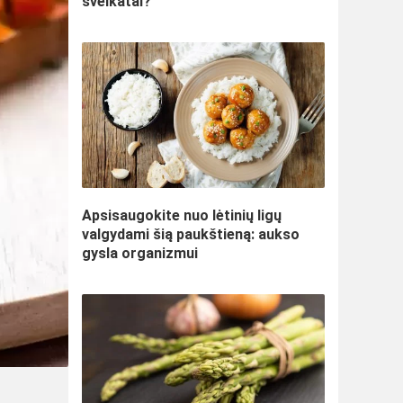
sveikatai?
Apsisaugokite nuo lėtinių ligų
valgydami šią paukštieną: aukso
gysla organizmui