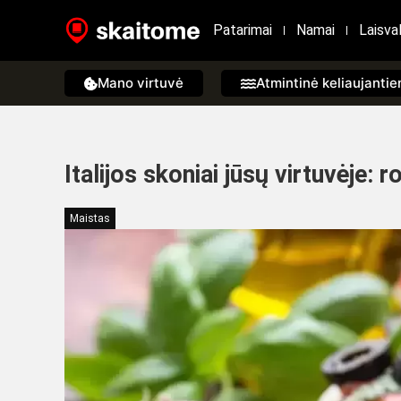
Patarimai
Namai
Laisval
Mano virtuvė
Atmintinė keliaujanti
Italijos skoniai jūsų virtuvėje:
Maistas