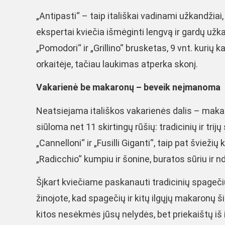
„Antipasti“ – taip itališkai vadinami užkandžiai, o
ekspertai kviečia išmėginti lengvą ir gardų užk
„Pomodori“ ir „Grillino“ brusketas, 9 vnt. kurių k
orkaitėje, tačiau laukimas atperka skonį.
Vakarienė be makaronų – beveik neįmanoma
Neatsiejama itališkos vakarienės dalis – makar
siūloma net 11 skirtingų rūšių: tradicinių ir tr
„Cannelloni“ ir „Fusilli Giganti“, taip pat švieži
„Radicchio“ kumpiu ir šonine, buratos sūriu ir n
Šįkart kviečiame paskanauti tradicinių spageči
žinojote, kad spagečių ir kitų ilgųjų makaronų 
kitos nesėkmės jūsų nelydės, bet priekaištų iš i