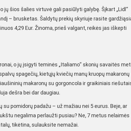
 jų šios šalies virtuvė gali pasiūlyti galybę. Šįkart „Lidl“
andį – brusketas. Šaldytų prekių skyriuje rasite gardžiąs
ainuos 4,29 Eur. Žinoma, prieš valgant, reikės jas iškepti
onai, o jų įsigyti teminės „Italiamo“ skonių savaitės me
ijų spalvų spagečių, kietųjų kviečių manų kruopų makaronų
ų kiaušininių makaronų su gorgoncola ir graikiniais riešutai
duja dešra bei dar daugiau.
ų su pomidorų padažu – už mažiau nei 5 eurus. Beje, ar
šiukštu negalima perlaužti pusiau? Ne, 7 metus nelaimės 
talų, tikėtina, sulauksite nemažai.