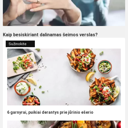
Kaip besiskiriant dalinamas šeimos verslas?
Sužinokite
6 garnyrai, puikiai derantys prie jūrinio ešerio