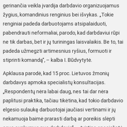
gerinančia veikla įvardija darbdavio organizuojamus
žygius, komandinius renginius bei išvykas. „Tokie
renginiai padeda darbuotojams atsipalaiduoti,
pabendrauti neformaliai, parodo, kad darbdaviui rūpi
ne tik darbas, bet ir jų turiningas laisvalaikis. Be to, tai
padeda užmegzti artimesnius ryšius, formuoti ir
stiprinti komandą”, – kalba I. Būdvytytė.
Apklausa parodė, kad 15 proc. Lietuvos žmonių
darbdavys apmoka specialistų konsultacijas.
„Respondentų nėra labai daug, nes tai dar nėra
paplitusi praktika, tačiau tikėtina, kad tokio darbdavio
elgesio sulaukę darbuotojai jaučiasi vertinami ir jų
nekamuoja baimė prarasti darbą ar poreikis slėpti