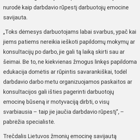
nurodė kaip darbdavio rūpestį darbuotojų emocine
savijauta.
„Toks dėmesys darbuotojams labai svarbus, ypač kai
jiems patiems nereikia ieškoti papildomų mokymų ar
konsultacijų po darbo, jie gali tą laiką skirti sau ar
šeimai. Be to, ne kiekvienas žmogus linkęs papildoma
edukacija domėtis ar rūpintis savarankiškai, todėl
darbdavio darbo metu organizuojamos paskaitos ar
konsultacijos gali išties pagerinti darbuotojų
emocinę būseną ir motyvaciją dirbti, o visų
svarbiausia – taip jie jaučia darbdavio rūpestį”, –
pabrėžia specialistė.
Trečdalis Lietuvos žmonių emocinę savijautą