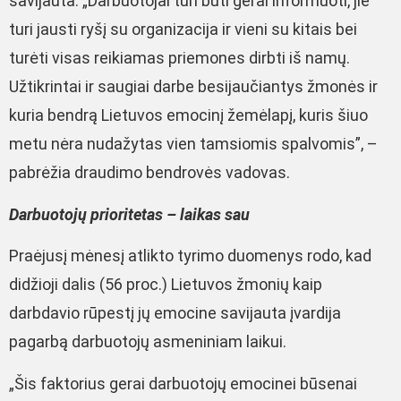
savijauta. „Darbuotojai turi būti gerai informuoti, jie
turi jausti ryšį su organizacija ir vieni su kitais bei
turėti visas reikiamas priemones dirbti iš namų.
Užtikrintai ir saugiai darbe besijaučiantys žmonės ir
kuria bendrą Lietuvos emocinį žemėlapį, kuris šiuo
metu nėra nudažytas vien tamsiomis spalvomis”, –
pabrėžia draudimo bendrovės vadovas.
Darbuotojų prioritetas – laikas sau
Praėjusį mėnesį atlikto tyrimo duomenys rodo, kad
didžioji dalis (56 proc.) Lietuvos žmonių kaip
darbdavio rūpestį jų emocine savijauta įvardija
pagarbą darbuotojų asmeniniam laikui.
„Šis faktorius gerai darbuotojų emocinei būsenai