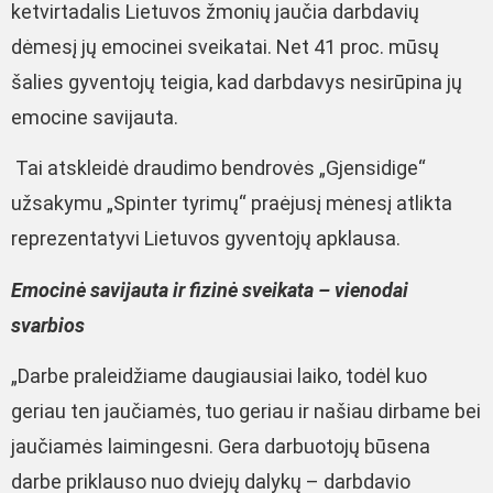
ketvirtadalis Lietuvos žmonių jaučia darbdavių
dėmesį jų emocinei sveikatai. Net 41 proc. mūsų
šalies gyventojų teigia, kad darbdavys nesirūpina jų
emocine savijauta.
Tai atskleidė draudimo bendrovės „Gjensidige“
užsakymu „Spinter tyrimų“ praėjusį mėnesį atlikta
reprezentatyvi Lietuvos gyventojų apklausa.
Emocinė savijauta ir fizinė sveikata – vienodai
svarbios
„Darbe praleidžiame daugiausiai laiko, todėl kuo
geriau ten jaučiamės, tuo geriau ir našiau dirbame bei
jaučiamės laimingesni. Gera darbuotojų būsena
darbe priklauso nuo dviejų dalykų – darbdavio