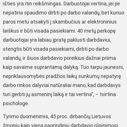
išties yra itin reikšmingas. Darbuotojai vertina, jei jie
nepatiria spaudimo dirbti po darbo valandų, bet kuriuo
paros metu atsakyti į skambučius ar elektroninius
laiškus ir būti visada pasiekiami. 40 metų perkopę
darbuotojai yra labiau įpratę paklusti darbdaviui,
stengtis būti visada pasiekiami, dirbti po darbo
valandų, ir šiuos darbdavio poreikius dažnai priima
kaip savaime suprantamą dalyką. Tuo tarpu jaunesni,
nepriklausomybės pradžios laikų sunkumų nepatyrę
darbo rinkos dalyviai natūraliai mano, kad darbdavys
turi gerbti jų asmeninį laiką ir tai vertina”, – tvirtina
psichologė.
Tyrimo duomenimis, 45 proc. dirbančių Lietuvos
žmonių kaip vieną pagrindinių darbdavio rūpinimosi