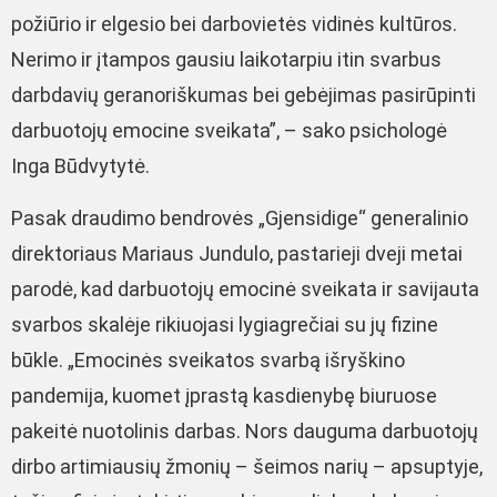
požiūrio ir elgesio bei darbovietės vidinės kultūros.
Nerimo ir įtampos gausiu laikotarpiu itin svarbus
darbdavių geranoriškumas bei gebėjimas pasirūpinti
darbuotojų emocine sveikata”, – sako psichologė
Inga Būdvytytė.
Pasak draudimo bendrovės „Gjensidige“ generalinio
direktoriaus Mariaus Jundulo, pastarieji dveji metai
parodė, kad darbuotojų emocinė sveikata ir savijauta
svarbos skalėje rikiuojasi lygiagrečiai su jų fizine
būkle. „Emocinės sveikatos svarbą išryškino
pandemija, kuomet įprastą kasdienybę biuruose
pakeitė nuotolinis darbas. Nors dauguma darbuotojų
dirbo artimiausių žmonių – šeimos narių – apsuptyje,