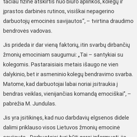
tačiau fizinė atskirtis nuo biuro aplinkos, kolegų ir
įprastos darbinės rutinos, visiškai nepagerino
darbuotojų emocinės savijautos“, – tvirtina draudimo
bendrovės vadovas.
Jis prideda ir dar vieną faktorių, itin svarbų dirbančių
žmonių emociniam saugumui: „Tai – santykiai su
kolegomis. Pastaraisiais metais išaugo ne vien
dalykinio, bet ir asmeninio kolegų bendravimo svarba.
Matome, kad darbuotojai labai noriai įsitraukia į
bendras veiklas, vienijančias komandą emociškai”, –
pabrėžia M. Jundulas.
Jis yra įsitikinęs, kad nuo darbdavių elgsenos didele
dalimi priklauso visos Lietuvos žmonių emocinė