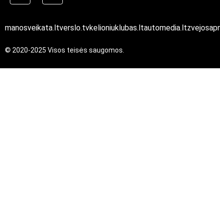
manosveikata.lt
verslo.tv
kelioniuklubas.lt
automedia.lt
zvejosapn
© 2020-2025 Visos teisės saugomos.