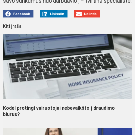
savo sunkumus nuo darbdavio”, – tvirtina specialistė.
Facebook
LinkedIn
Dalintis
Kiti įrašai
Kodėl protingi vairuotojai nebevaikšto į draudimo
biurus?