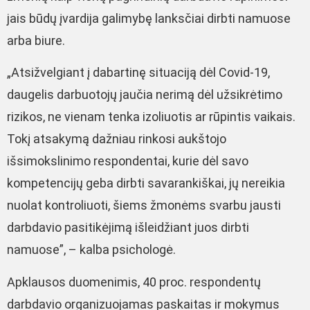
jais būdų įvardija galimybę lanksčiai dirbti namuose
arba biure.
„Atsižvelgiant į dabartinę situaciją dėl Covid-19,
daugelis darbuotojų jaučia nerimą dėl užsikrėtimo
rizikos, ne vienam tenka izoliuotis ar rūpintis vaikais.
Tokį atsakymą dažniau rinkosi aukštojo
išsimokslinimo respondentai, kurie dėl savo
kompetencijų geba dirbti savarankiškai, jų nereikia
nuolat kontroliuoti, šiems žmonėms svarbu jausti
darbdavio pasitikėjimą išleidžiant juos dirbti
namuose”, – kalba psichologė.
Apklausos duomenimis, 40 proc. respondentų
darbdavio organizuojamas paskaitas ir mokymus