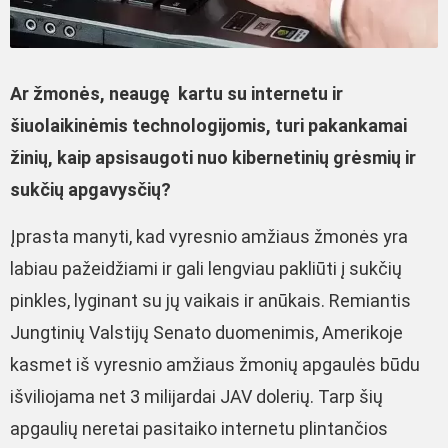
Ar žmonės, neaugę kartu su internetu ir
šiuolaikinėmis technologijomis, turi pakankamai
žinių, kaip apsisaugoti nuo kibernetinių grėsmių ir
sukčių apgavysčių?
Įprasta manyti, kad vyresnio amžiaus žmonės yra
labiau pažeidžiami ir gali lengviau pakliūti į sukčių
pinkles, lyginant su jų vaikais ir anūkais. Remiantis
Jungtinių Valstijų Senato duomenimis, Amerikoje
kasmet iš vyresnio amžiaus žmonių apgaulės būdu
išviliojama net 3 milijardai JAV dolerių. Tarp šių
apgaulių neretai pasitaiko internetu plintančios