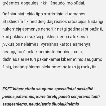
grėsmės, apgaulės ir kiti išnaudojimo būdai.
Dažniausiai tokio tipo statistiniai duomenys
atskleidžia tik nedidelę dalį realios situacijos, kadangi
nukentėję asmenys nenori ir netgi gėdinasi pripažinti,
kad pakliuvo į sukčių pinkles, nenori atskleisti
įvykusios nelaimės. Vyresnės kartos asmenys,
neaugę su šiuolaikinėmis technologijomis,
dažniausiai neturi pakankamai kibernetinio saugumo
žinių, kadangi šiems niekuomet neteko jų mokytis.
ESET kibernetinio saugumo specialistai paskelbė
penkis patarimus, kurie turėtų padėti senjorams tapti
saugesniems, naudojantis šiuolaikinėmis