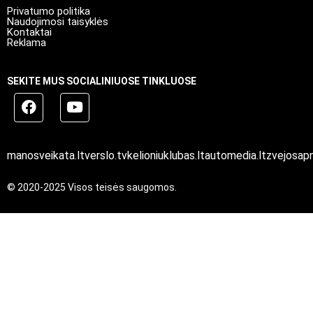
Privatumo politika
Naudojimosi taisyklės
Kontaktai
Reklama
SEKITE MUS SOCIALINIUOSE TINKLUOSE
manosveikata.lt
verslo.tv
kelioniuklubas.lt
automedia.lt
zvejosapn
© 2020-2025 Visos teisės saugomos.