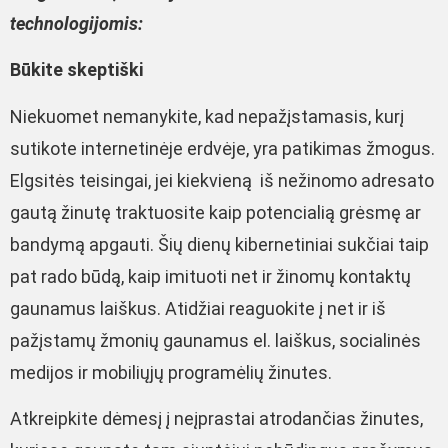
technologijomis:
Būkite skeptiški
Niekuomet nemanykite, kad nepažįstamasis, kurį
sutikote internetinėje erdvėje, yra patikimas žmogus.
Elgsitės teisingai, jei kiekvieną iš nežinomo adresato
gautą žinutę traktuosite kaip potencialią grėsmę ar
bandymą apgauti. Šių dienų kibernetiniai sukčiai taip
pat rado būdą, kaip imituoti net ir žinomų kontaktų
gaunamus laiškus. Atidžiai reaguokite į net ir iš
pažįstamų žmonių gaunamus el. laiškus, socialinės
medijos ir mobiliųjų programėlių žinutes.
Atkreipkite dėmesį į neįprastai atrodančias žinutes,