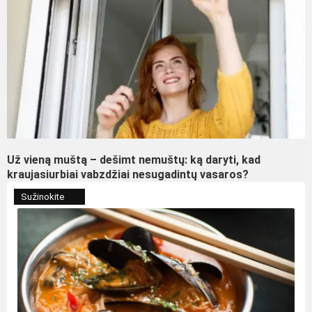
Už vieną muštą – dešimt nemuštų: ką daryti, kad
kraujasiurbiai vabzdžiai nesugadintų vasaros?
Sužinokite