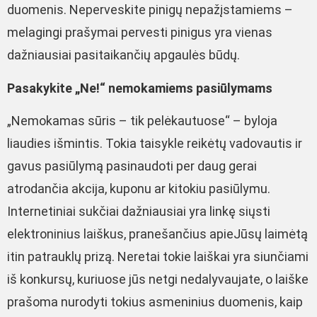
duomenis. Neperveskite pinigų nepažįstamiems –
melagingi prašymai pervesti pinigus yra vienas
dažniausiai pasitaikančių apgaulės būdų.
Pasakykite „Ne!“ nemokamiems pasiūlymams
„Nemokamas sūris – tik pelėkautuose“ – byloja
liaudies išmintis. Tokia taisykle reikėtų vadovautis ir
gavus pasiūlymą pasinaudoti per daug gerai
atrodančia akcija, kuponu ar kitokiu pasiūlymu.
Internetiniai sukčiai dažniausiai yra linkę siųsti
elektroninius laiškus, pranešančius apieJūsų laimėtą
itin patrauklų prizą. Neretai tokie laiškai yra siunčiami
iš konkursų, kuriuose jūs netgi nedalyvaujate, o laiške
prašoma nurodyti tokius asmeninius duomenis, kaip