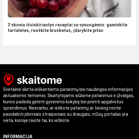
3 skoniu išsiskiriantys receptai su vynuogėmis: gaminkite
tartaletes, ruoškite brusketas, įdarykite pitas
Svetainė skirta ieškantiems patarimų bei naudingos informacijos
aktualiomis temomis. Skaitytojams siūlome patarimus ir įžvalgas,
kurios padeda gerinti gyvenimo kokybę bei priimti apgalvotus
sprendimus. Nesvarbu, ar ieškote patarimų ar tiesiog norite
pasidalinti įdomiais straipsniais su draugais, mūsų portalas yra
vieta, kurioje rasite tai, ko ieškote.
INFORMACIJA