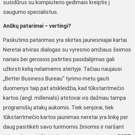
susidūrus su kompiuterio gedimais kreiptis į
saugumo specialistus.
Anūkų patarimai – vertingi?
Paskutinis patarimas yra skirtas jaunesniajai kartai.
Neretai atviras dialogas su vyresnio amžiaus šeimos
nariais bei gerosios patirties pasidalijimas gali
užkirsti kelią nelaimėms ateityje. Tačiau naujausi
„Better Business Bureau“ tyrimo metu gauti
duomenys taip pat atskleidžia, kad tūkstantmečio
kartos (angl. millenials) atstovai vis dažniau tampa
programišių atakų aukomis. Tiek senjorai, tiek
tūkstantmečio kartos jaunimas neretai yra linkę per
daug pasitikėti savo turimomis žiniomis ir naršant