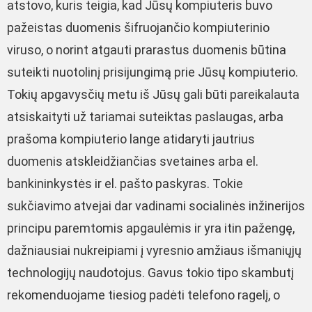
atstovo, kuris teigia, kad Jūsų kompiuteris buvo
pažeistas duomenis šifruojančio kompiuterinio
viruso, o norint atgauti prarastus duomenis būtina
suteikti nuotolinį prisijungimą prie Jūsų kompiuterio.
Tokių apgavysčių metu iš Jūsų gali būti pareikalauta
atsiskaityti už tariamai suteiktas paslaugas, arba
prašoma kompiuterio lange atidaryti jautrius
duomenis atskleidžiančias svetaines arba el.
bankininkystės ir el. pašto paskyras. Tokie
sukčiavimo atvejai dar vadinami socialinės inžinerijos
principu paremtomis apgaulėmis ir yra itin pažengę,
dažniausiai nukreipiami į vyresnio amžiaus išmaniųjų
technologijų naudotojus. Gavus tokio tipo skambutį
rekomenduojame tiesiog padėti telefono ragelį, o