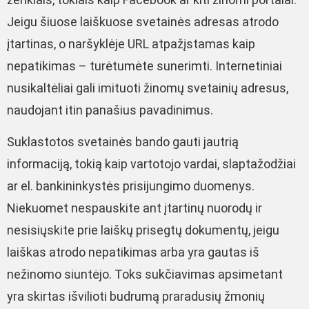
Jeigu šiuose laiškuose svetainės adresas atrodo
įtartinas, o naršyklėje URL atpažįstamas kaip
nepatikimas – turėtumėte sunerimti. Internetiniai
nusikaltėliai gali imituoti žinomų svetainių adresus,
naudojant itin panašius pavadinimus.
Suklastotos svetainės bando gauti jautrią
informaciją, tokią kaip vartotojo vardai, slaptažodžiai
ar el. bankininkystės prisijungimo duomenys.
Niekuomet nespauskite ant įtartinų nuorodų ir
nesisiųskite prie laiškų prisegtų dokumentų, jeigu
laiškas atrodo nepatikimas arba yra gautas iš
nežinomo siuntėjo. Toks sukčiavimas apsimetant
yra skirtas išvilioti budrumą praradusių žmonių