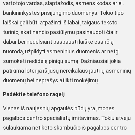
vartotojo vardas, slaptažodis, asmens kodas ar el.
bankininkystės prisijungimo duomenys. Tokio tipo
laiškai gali būti atpažinti iš labai įtaigaus teksto
turinio, skatinančio pasiūlymu pasinaudoti čia ir
dabar bei nedelsiant paspausti laiške esančią
nuorodą, užpildyti asmeninius duomenis ar netgi
sumokėti nedidelę pinigų sumą. Dažniausiai jokia
patikima loterija iš jūsų nereikalaus jautrių asmeninių
duomenų bei neprašys atlikti mokėjimų.
Padėkite telefono ragelį
Vienas iš naujesnių apgaulės būdų yra įmonės
pagalbos centro specialistų imitavimas. Tokiu atveju
sulaukiama netikėto skambučio iš pagalbos centro