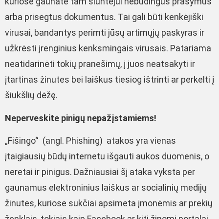
kuriose gaunate tam siuntėjui nebūdingus prašymus
arba prisegtus dokumentus. Tai gali būti kenkėjiški
virusai, bandantys perimti jūsų artimųjų paskyras ir
užkrėsti įrenginius kenksmingais virusais. Patariama
neatidarinėti tokių pranešimų, į juos neatsakyti ir
įtartinas žinutes bei laiškus tiesiog ištrinti ar perkelti į
šiukšlių dėžę.
Neperveskite pinigų nepažįstamiems!
„Fišingo“ (angl. Phishing) atakos yra vienas
įtaigiausių būdų internetu išgauti aukos duomenis, o
neretai ir pinigus. Dažniausiai šį ataka vyksta per
gaunamus elektroninius laiškus ar socialinių medijų
žinutes, kuriose sukčiai apsimeta įmonėmis ar prekių
ženklais, tokiais kaip Facebook ar kiti žinomi portalai.