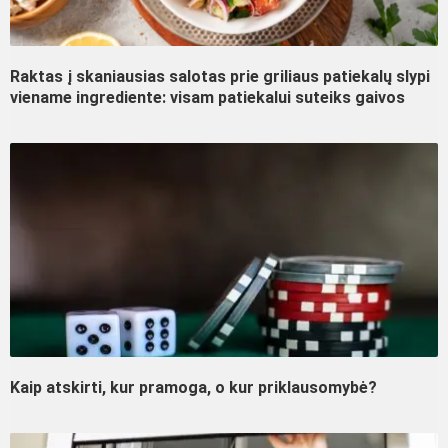
Raktas į skaniausias salotas prie griliaus patiekalų slypi
viename ingrediente: visam patiekalui suteiks gaivos
Kaip atskirti, kur pramoga, o kur priklausomybė?