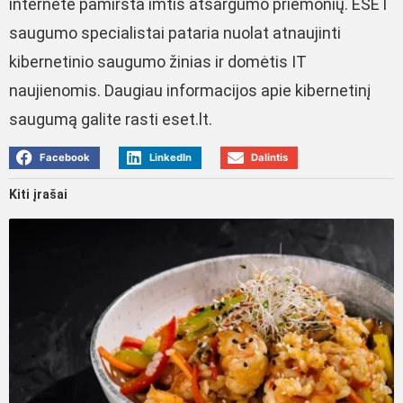
internete pamiršta imtis atsargumo priemonių. ESET
saugumo specialistai pataria nuolat atnaujinti
kibernetinio saugumo žinias ir domėtis IT
naujienomis. Daugiau informacijos apie kibernetinį
saugumą galite rasti eset.lt.
Facebook
LinkedIn
Dalintis
Kiti įrašai