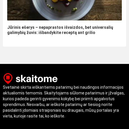
Jūrinis ešerys – nepaprastos išvaizdos, bet universalių
galimybių žuvis: išbandykite receptą ant grilio
Svetainė skirta ieškantiems patarimų bei naudingos informacijos
aktualiomis temomis. Skaitytojams siūlome patarimus ir įžvalgas,
kurios padeda gerinti gyvenimo kokybę bei priimti apgalvotus
sprendimus. Nesvarbu, ar ieškote patarimų ar tiesiog norite
pasidalinti įdomiais straipsniais su draugais, mūsų portalas yra
vieta, kurioje rasite tai, ko ieškote.