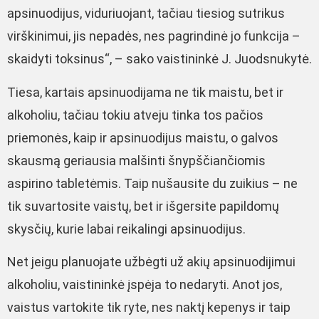
apsinuodijus, viduriuojant, tačiau tiesiog sutrikus
virškinimui, jis nepadės, nes pagrindinė jo funkcija –
skaidyti toksinus“, – sako vaistininkė J. Juodsnukytė.
Tiesa, kartais apsinuodijama ne tik maistu, bet ir
alkoholiu, tačiau tokiu atveju tinka tos pačios
priemonės, kaip ir apsinuodijus maistu, o galvos
skausmą geriausia malšinti šnypščiančiomis
aspirino tabletėmis. Taip nušausite du zuikius – ne
tik suvartosite vaistų, bet ir išgersite papildomų
skysčių, kurie labai reikalingi apsinuodijus.
Net jeigu planuojate užbėgti už akių apsinuodijimui
alkoholiu, vaistininkė įspėja to nedaryti. Anot jos,
vaistus vartokite tik ryte, nes naktį kepenys ir taip