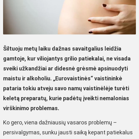
Šiltuoju metų laiku dažnas savaitgalius leidžia
gamtoje, kur viliojantys grilio patiekalai, ne visada
sveiki užkandžiai ar didesnė grėsmė apsinuodyti
maistu ir alkoholiu. „Eurovaistinės“ vaistininkė
pataria tokiu atveju savo namų vaistinėlėje turėti
keletą preparatų, kurie padėtų įveikti nemalonias
virškinimo problemas.
Ko gero, viena dažniausių vasaros problemų –
persivalgymas, sunku jausti saiką kepant patiekalus