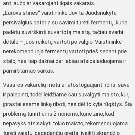
ant laužo ar vasarojant ilgais vakarais.
„Eurovaistinės“ vaistininkė Jovita Juodsnukytė
persivalgius pataria su savimi turėti fermentų, kurie
padėtų suvirškinti suvartotą maistą, tačiau svarbi
detalė – juos reikėtų vartoti po valgio. Vaistininkė
nerekomenduoja fermentų vartoti prieš sėdant prie
stalo, nes taip dažnai dar labiau atsipalaiduojama ir
pamirštamas saikas.
Vasaros vakarėlių metu ar atostogaujant norisi save
ir palepinti, todėl leidžiame sau suvalgyti maisto, kurį
įprastai esame linkę riboti, nes dėl to kyla rūgštys. Šią
problemą turintiems žmonėms, kurie žino, kad
nepavyks atsisakyti tokio maisto, rekomenduojama
turėti vaistų, padedančių greitai įveikti skrandžio