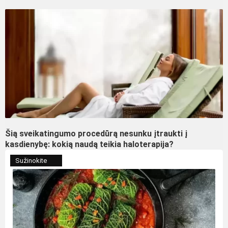
Šią sveikatingumo procedūrą nesunku įtraukti į
kasdienybę: kokią naudą teikia haloterapija?
Sužinokite