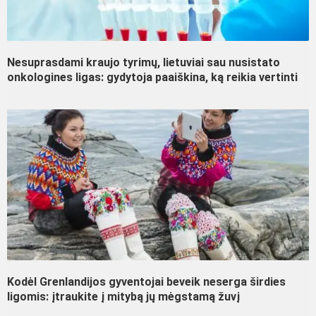
Nesuprasdami kraujo tyrimų, lietuviai sau nusistato
onkologines ligas: gydytoja paaiškina, ką reikia vertinti
Kodėl Grenlandijos gyventojai beveik neserga širdies
ligomis: įtraukite į mitybą jų mėgstamą žuvį