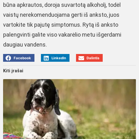
būna apkrautos, doroja suvartotą alkoholį, todėl
vaistų nerekomenduojama gerti iš anksto, juos
vartokite tik pajutę simptomus. Rytą iš anksto
palengvinti galite viso vakarėlio metu išgerdami
daugiau vandens.
Facebook
LinkedIn
Dalintis
Kiti įrašai