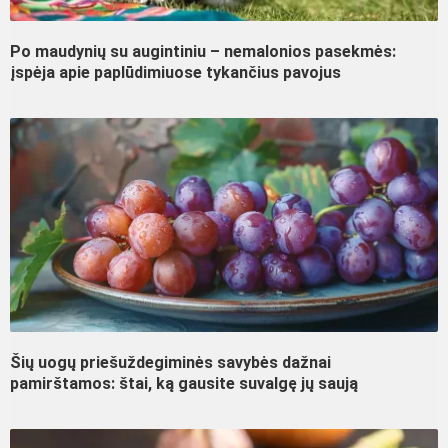
Po maudynių su augintiniu – nemalonios pasekmės:
įspėja apie paplūdimiuose tykančius pavojus
Šių uogų priešuždegiminės savybės dažnai
pamirštamos: štai, ką gausite suvalgę jų saują