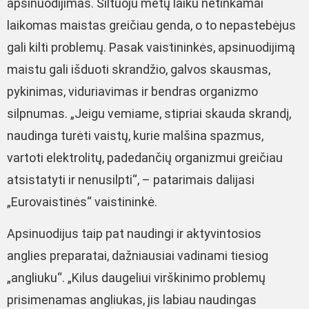
apsinuodijimas. Šiltuoju metų laiku netinkamai
laikomas maistas greičiau genda, o to nepastebėjus
gali kilti problemų. Pasak vaistininkės, apsinuodijimą
maistu gali išduoti skrandžio, galvos skausmas,
pykinimas, viduriavimas ir bendras organizmo
silpnumas. „Jeigu vemiame, stipriai skauda skrandį,
naudinga turėti vaistų, kurie malšina spazmus,
vartoti elektrolitų, padedančių organizmui greičiau
atsistatyti ir nenusilpti“, – patarimais dalijasi
„Eurovaistinės“ vaistininkė.
Apsinuodijus taip pat naudingi ir aktyvintosios
anglies preparatai, dažniausiai vadinami tiesiog
„angliuku“. „Kilus daugeliui virškinimo problemų
prisimenamas angliukas, jis labiau naudingas