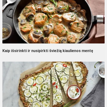
Kaip išsirinkti ir nusipirkti šviežią kiaulienos mentę