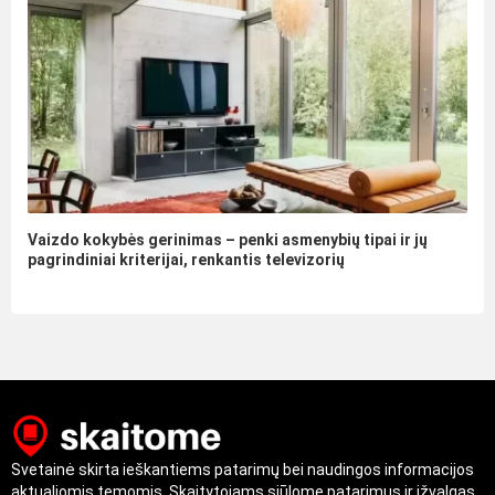
Vaizdo kokybės gerinimas – penki asmenybių tipai ir jų
pagrindiniai kriterijai, renkantis televizorių
Svetainė skirta ieškantiems patarimų bei naudingos informacijos
aktualiomis temomis. Skaitytojams siūlome patarimus ir įžvalgas,