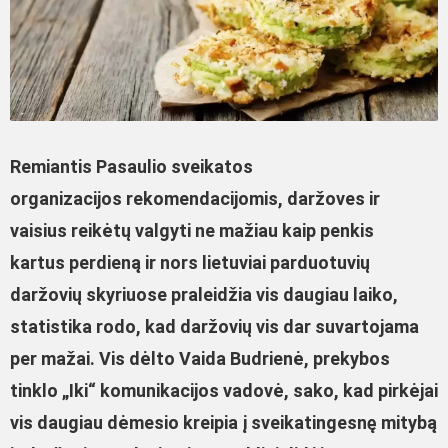
R
emiantis Pasaulio sveik
a
tos
organizacijos
rekomendacijomis,
daržoves ir
vaisius reikėtų valgyti ne mažiau kaip penkis
kartus
per
dieną
ir nors lietuviai parduotuvių
daržovių skyriuose praleidžia vis daugiau laiko,
statistika
rodo, kad daržovių vis dar suvartojama
per mažai. Vis dėlto Vaida Budrienė, prekybos
tinklo „Iki“ komunikacijos vadovė, sako, kad pirkėjai
vis daugiau dėmesio kreipia į sveikatingesnę mitybą