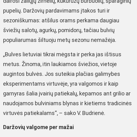
dairosi žaliųjų žirnelių, kukurūzų burbuolių, šparaginių
pupelių. Daržovių pardavimams įtakos turi ir
sezoniškumas: atšilus orams perkama daugiau
šviežių salotų, agurkų, pomidorų, tačiau bulvių
populiarumas šiltuoju metų sezonu nemažėja.
„Bulves lietuviai tikrai mėgsta ir perka jas ištisus
metus. Žinoma, itin laukiamos šviežios, vietoje
augintos bulvės. Jos suteikia plačias galimybes
eksperimentams virtuvėje, yra valgomos ir kaip
garnyras šalia įvairių patiekalų, kepamos ant grilio ar
naudojamos bulviniams blynas ir kietiems tradicinės
virtuvės patiekalams“, – sako V. Budrienė.
Daržovių valgome per mažai