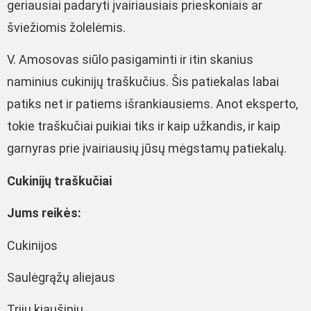
geriausiai padaryti įvairiausiais prieskoniais ar
šviežiomis žolelėmis.
V. Amosovas siūlo pasigaminti ir itin skanius
naminius cukinijų traškučius. Šis patiekalas labai
patiks net ir patiems išrankiausiems. Anot eksperto,
tokie traškučiai puikiai tiks ir kaip užkandis, ir kaip
garnyras prie įvairiausių jūsų mėgstamų patiekalų.
Cukinijų traškučiai
Jums reikės:
Cukinijos
Saulėgrąžų aliejaus
Trijų kiaušinių