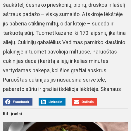
šaukštelį česnako prieskonių, pipirų, druskos ir lašelį
aštraus padažo – viską sumaišo. Atskiroje lėkštėje
jis paberia stiklinę miltų, o dar kitoje – sudeda ir
tarkuotą sūrį. Tuomet kazane iki 170 laipsnių įkaitina
aliejų. Cukinijų gabalėlius Vadimas pamirko kiaušinio
plakinyje ir tuomet pavolioja miltuose. Paruoštas
cukinijas deda į karštą aliejų ir kelias minutes
vartydamas pakepa, kol šios gražiai apskrus.
Paruoštas cukinijas jis nusausina servetėle,
pabarsto sūriu ir gražiai išdėlioja lėkštėje. Skanaus!
Facebook
LinkedIn
Dalintis
Kiti įrašai