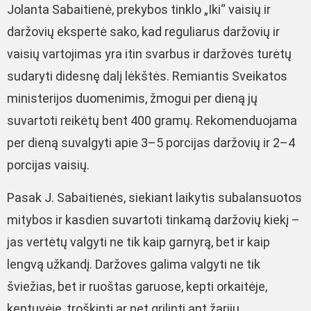
Jolanta Sabaitienė, prekybos tinklo „Iki“ vaisių ir
daržovių ekspertė sako, kad reguliarus daržovių ir
vaisių vartojimas yra itin svarbus ir daržovės turėtų
sudaryti didesnę dalį lėkštės. Remiantis Sveikatos
ministerijos duomenimis, žmogui per dieną jų
suvartoti reikėtų bent 400 gramų. Rekomenduojama
per dieną suvalgyti apie 3–5 porcijas daržovių ir 2–4
porcijas vaisių.
Pasak J. Sabaitienės, siekiant laikytis subalansuotos
mitybos ir kasdien suvartoti tinkamą daržovių kiekį –
jas vertėtų valgyti ne tik kaip garnyrą, bet ir kaip
lengvą užkandį. Daržoves galima valgyti ne tik
šviežias, bet ir ruoštas garuose, kepti orkaitėje,
keptuvėje, troškinti ar net grilinti ant žarijų.