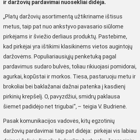
ir daržovių pardavimai nuosekliai didėja.
„Platų daržovių asortimentą užtikriname ištisus
metus, taip pat nuo ankstyvo pavasario siūlome
pirkėjams ir šviežio derliaus produktų. Pastebime,
kad pirkėjai yra ištikimi klasikinėms vietos augintojų
daržovėms. Populiariausiųjų penketuką pagal
pardavimus sudaro bulvės, toliau rikiuojasi pomidorai,
agurkai, kopūstai ir morkos. Tiesa, pastaruoju metu ir
brokoliai bei baklažanai dažnai patenka į kasdienį
pirkinių krepšelį. O, pavyzdžiui, smidrų paklausa
šiemet padidėjo net trigubai“, – teigia V. Budrienė.
Pasak komunikacijos vadovės, kitų egzotinių
daržovių pardavimai taip pat didėja: pirkėjai vis labiau