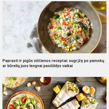
Paprasti ir pigūs vištienos receptai: sugrįžę po pamokų
ar būrelių juos lengvai pasišildys vaikai