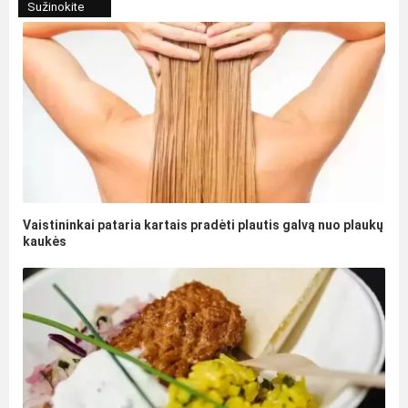
Sužinokite
Vaistininkai pataria kartais pradėti plautis galvą nuo plaukų
kaukės