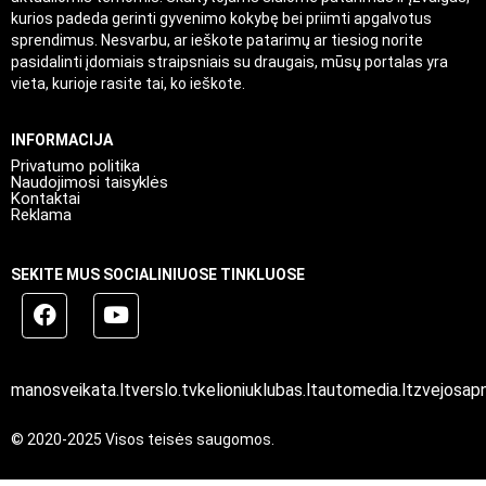
kurios padeda gerinti gyvenimo kokybę bei priimti apgalvotus
sprendimus. Nesvarbu, ar ieškote patarimų ar tiesiog norite
pasidalinti įdomiais straipsniais su draugais, mūsų portalas yra
vieta, kurioje rasite tai, ko ieškote.
INFORMACIJA
Privatumo politika
Naudojimosi taisyklės
Kontaktai
Reklama
SEKITE MUS SOCIALINIUOSE TINKLUOSE
manosveikata.lt
verslo.tv
kelioniuklubas.lt
automedia.lt
zvejosapn
© 2020-2025 Visos teisės saugomos.