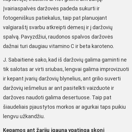
Įvairiaspalvės daržovės padeda sukurti ir
fotogeniškus patiekalus, taip pat planuojant
valgiaraštį svarbu atkreipti dėmesį ir į daržovių
spalvą. Pavyzdžiui, raudonos spalvos daržovės
dažnai turi daugiau vitamino C ir beta karoteno.
J. Sabaitienė sako, kad iš daržovių galima gaminti ne
tik salotas ar virti sriubas, lengvai galima improvizuoti
ir kepant įvarių daržovių blynelius, ant grilio suverti
daržovių iešmelius ar ant pasitelkti vaizduotė ir
daržoves naudoti galima desertuose. Taip pat
šiaudeliais pjaustytos morkos ar agurkai taps puikiu
lengvu užkandžiu.
Kepamos ant žarijų įgauna ypatingą skonį