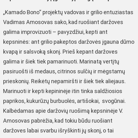
„Kamado Bono“ projektų vadovas ir grilio entuziastas
Vadimas Amosovas sako, kad ruošiant daržoves
galima improvizuoti – pavyzdžiui, kepti ant
kepsninės: ant grilio pakeptos daržovės įgauna dūmo
kvapą ir salsvoką skonį. Prieš kepant daržoves
galima ir šiek tiek pamarinuoti. Marinatą vertįtų
pasiruošti iš medaus, citrinos sulčių ir mėgstamų
prieskonių. Reikėtų nepamiršti ir šiek tiek aliejaus.
Marinuoti ir kepti kepininėje itin tinka saldžiosios
paprikos, kukurūzų burbuolės, artišokai, svogūnai.
Kalbėdamas apie daržovių ruošimą kepsninėje V.
Amosovas pabrėžia, kad tokiu būdu ruošiant
daržoves labai svarbu išryškinti jų skonį, o tai