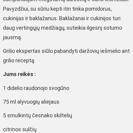
Pavyzdžiui, su sūriu kepti itin tinka pomidorus,
cukinijas ir baklažanus. Baklažanai ir cukinijos turi
daug vertingųjų medžiagų, suteikia ilgesnį sotumo
jausmą.
Grilio ekspertas siūlo pabandyti daržovių iešmelio ant
grilio receptą.
Jums reikės :
1 didelio raudonojo svogūno
75 ml alyvuogių aliejaus
5 smulkintų česnako skiltelių
citrinos sulčių