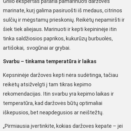
Grilio ekspertas pataria pamarinuoti daržoves
marinate, kurį galima pasiruošti iš medaus, citrinos
sulčių ir mėgstamų prieskonių. Reikėtų nepamiršti ir
šiek tiek aliejaus. Marinuoti ir kepti kepininėje itin
tinka saldžiosios paprikos, kukurūzų burbuolės,
artišokai, svogūnai ar grybai.
Svarbu – tinkama temperatūra ir laikas
Kepsninėje daržoves kepti nėra sudėtinga, tačiau
reikėtų atsižvelgti į tam tikras kepimo
rekomendacijas. Itin svarbu yra kepimo laikas ir
temperatūra, kad daržovės būtų optimaliai
iškepusios, bet neapdegusios ar neištežtų.
„Pirmiausia įvertinkite, kokias daržoves kepate – jei