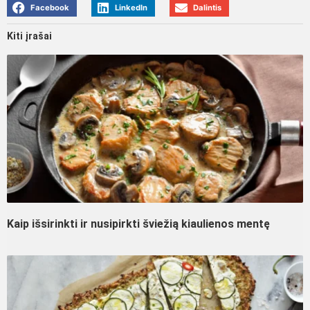
Facebook
LinkedIn
Dalintis
Kiti įrašai
Kaip išsirinkti ir nusipirkti šviežią kiaulienos mentę