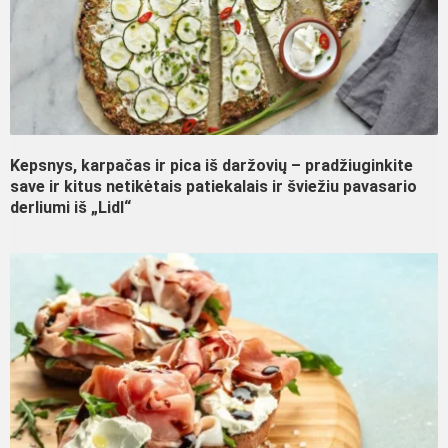
Kepsnys, karpačas ir pica iš daržovių – pradžiuginkite
save ir kitus netikėtais patiekalais ir šviežiu pavasario
derliumi iš „Lidl“