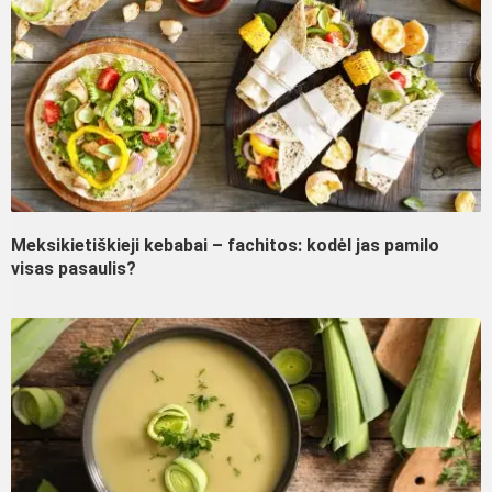
Meksikietiškieji kebabai – fachitos: kodėl jas pamilo
visas pasaulis?