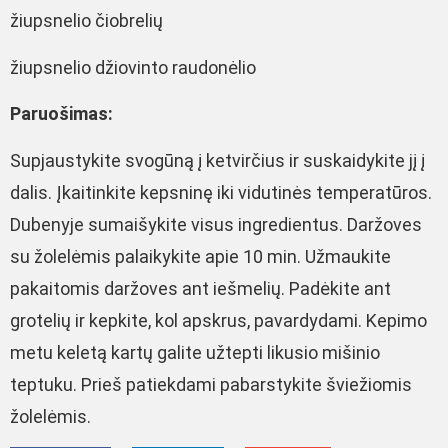
žiupsnelio čiobrelių
žiupsnelio džiovinto raudonėlio
Paruošimas:
Supjaustykite svogūną į ketvirčius ir suskaidykite jį į
dalis. Įkaitinkite kepsninę iki vidutinės temperatūros.
Dubenyje sumaišykite visus ingredientus. Daržoves
su žolelėmis palaikykite apie 10 min. Užmaukite
pakaitomis daržoves ant iešmelių. Padėkite ant
grotelių ir kepkite, kol apskrus, pavardydami. Kepimo
metu keletą kartų galite užtepti likusio mišinio
teptuku. Prieš patiekdami pabarstykite šviežiomis
žolelėmis.