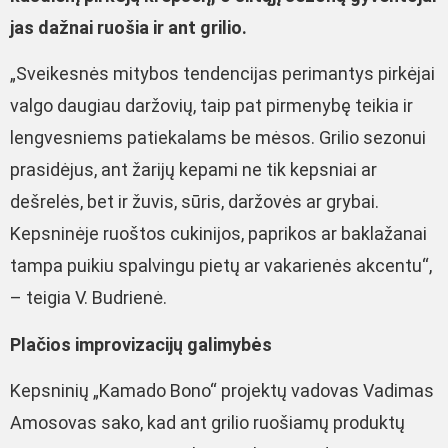
jas dažnai ruošia ir ant grilio.
„Sveikesnės mitybos tendencijas perimantys pirkėjai
valgo daugiau daržovių, taip pat pirmenybę teikia ir
lengvesniems patiekalams be mėsos. Grilio sezonui
prasidėjus, ant žarijų kepami ne tik kepsniai ar
dešrelės, bet ir žuvis, sūris, daržovės ar grybai.
Kepsninėje ruoštos cukinijos, paprikos ar baklažanai
tampa puikiu spalvingu pietų ar vakarienės akcentu“,
– teigia V. Budrienė.
Plačios improvizacijų galimybės
Kepsninių „Kamado Bono“ projektų vadovas Vadimas
Amosovas sako, kad ant grilio ruošiamų produktų