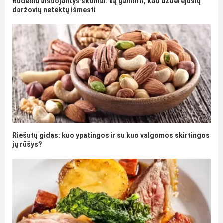
Rudeniu alsuojantys skoniai: ką gaminti, kad užderėjusių
daržovių netektų išmesti
Riešutų gidas: kuo ypatingos ir su kuo valgomos skirtingos
jų rūšys?