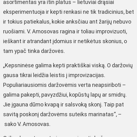
asortimentas yra itin platus – lietuviai drąsiai
eksperimentuoja ir kepti renkasi ne tik tradicinius, bet
ir tokius patiekalus, kokie anksčiau ant žarijų nebuvo
ruošiami. V. Amosovas ragina ir toliau improvizuoti,
ieškant ir atrandant įdomius ir netikėtus skonius, o
tam ypač tinka daržovės.
„Kepsninėse galima kepti praktiškai viską. O daržovių
gausa tikrai leidžia leistis į improvizacijas.
Populiariausiomis daržovėmis verta neapsiriboti –
galima pakepti, pavyzdžiui, kopūstų lapų ar smidrų.
Jie įgauna dūmo kvapą ir salsvoką skonį. Taip pat
savitą poskonį daržovėms suteiks marinatas“, –
sako V. Amosovas.