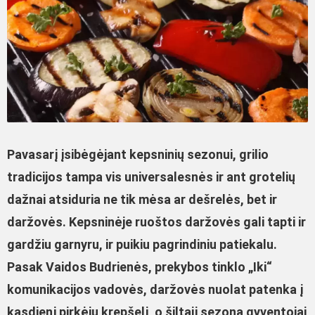
Pavasarį įsibėgėjant kepsninių sezonui, grilio
tradicijos tampa vis universalesnės ir ant grotelių
dažnai atsiduria ne tik mėsa ar dešrelės, bet ir
daržovės. Kepsninėje ruoštos daržovės gali tapti ir
gardžiu garnyru, ir puikiu pagrindiniu patiekalu.
Pasak Vaidos Budrienės, prekybos tinklo „Iki“
komunikacijos vadovės, daržovės nuolat patenka į
kasdienį pirkėjų krepšelį, o šiltąjį sezoną gyventojai