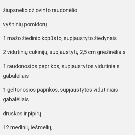
žiupsnelio džiovinto raudonėlio
vyšninių pomidorų
1 mažo žiedinio kopūsto, supjaustyto žiedynais
2 vidutinių cukinijų, supjaustytų 2,5 cm griežinėliais
1 raudonosios paprikos, supjaustytos vidutiniais
gabalėliais
1 geltonosios paprikos, supjaustytos vidutiniais
gabalėliais
druskos ir pipirų
12 medinių iešmelių,