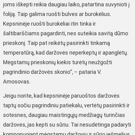
joms iškepti reikia daugiau laiko, patartina suvynioti į
foliją. Taip galima ruošti bulves ar burokėlius.
Kepsninėje ruošti burokėliai itin tinka ir
šaltibarščiams pagardinti, nes suteikia savitą dūmo
prieskonį. Taip pat reikėtų pasirinkti tinkamą
temperatūrą, kad daržovės neperkeptų ir apanglėtų.
Mėgstamų prieskonių kiekis turėtų neužgožti
pagrindinio daržovės skonio“, – pataria V.
Amosovas.
Jeigu norite, kad kepsninėje paruoštos daržovės
taptų sočiu pagrindiniu patiekalu, vertėtų pasirinkti ir
sotesnes, daugiau maistingųjų medžiagų turinčias
daržoves, jas kepti su sūriu. Tai nesudėtinga padaryti
komponuojant mėgstamų daržovių ir sūrio iešmelius.