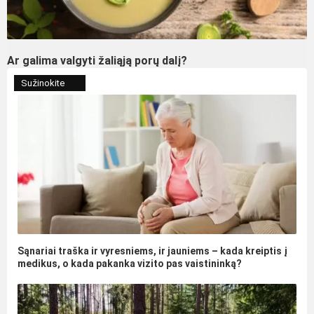
Ar galima valgyti žaliąją porų dalį?
Sužinokite
Sąnariai traška ir vyresniems, ir jauniems – kada kreiptis į
medikus, o kada pakanka vizito pas vaistininką?