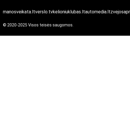
manosveikata.lt
verslo.tv
kelioniuklubas.lt
automedia.lt
zvejosapn
© 2020-2025 Visos teisės saugomos.