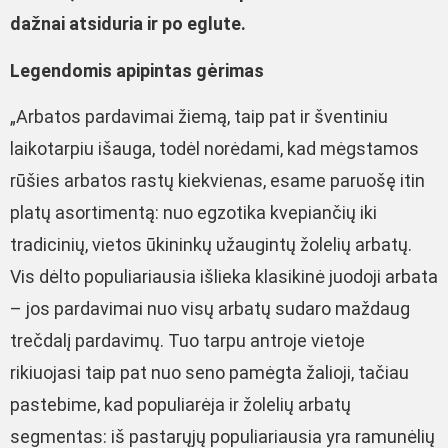
dažnai atsiduria ir po eglute.
Legendomis apipintas gėrimas
„Arbatos pardavimai žiemą, taip pat ir šventiniu
laikotarpiu išauga, todėl norėdami, kad mėgstamos
rūšies arbatos rastų kiekvienas, esame paruošę itin
platų asortimentą: nuo egzotika kvepiančių iki
tradicinių, vietos ūkininkų užaugintų žolelių arbatų.
Vis dėlto populiariausia išlieka klasikinė juodoji arbata
– jos pardavimai nuo visų arbatų sudaro maždaug
trečdalį pardavimų. Tuo tarpu antroje vietoje
rikiuojasi taip pat nuo seno pamėgta žalioji, tačiau
pastebime, kad populiarėja ir žolelių arbatų
segmentas: iš pastarųjų populiariausia yra ramunėlių