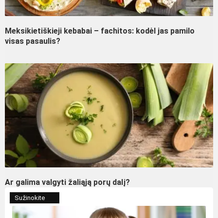
Meksikietiškieji kebabai – fachitos: kodėl jas pamilo
visas pasaulis?
Ar galima valgyti žaliąją porų dalį?
Sužinokite