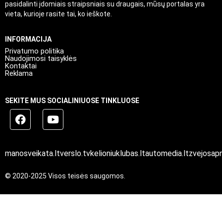
pasidalinti įdomiais straipsniais su draugais, mūsų portalas yra
vieta, kurioje rasite tai, ko ieškote.
INFORMACIJA
Privatumo politika
Naudojimosi taisyklės
Kontaktai
Reklama
SEKITE MUS SOCIALINIUOSE TINKLUOSE
manosveikata.lt
verslo.tv
kelioniuklubas.lt
automedia.lt
zvejosapn
© 2020-2025 Visos teisės saugomos.