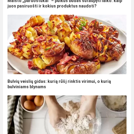
Maisto „paruoštukai“ – puikus būdas sutaupyti laiko: kaip
juos pasiruošti ir kokius produktus naudoti?
Bulvių veislių gidas: kurią rūšį rinktis virimui, o kurią
bulviniams blynams