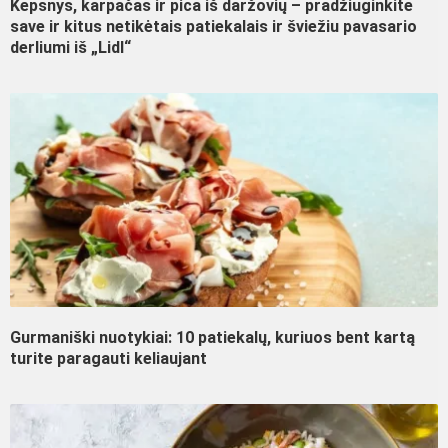
Kepsnys, karpačas ir pica iš daržovių – pradžiuginkite
save ir kitus netikėtais patiekalais ir šviežiu pavasario
derliumi iš „Lidl“
Gurmaniški nuotykiai: 10 patiekalų, kuriuos bent kartą
turite paragauti keliaujant