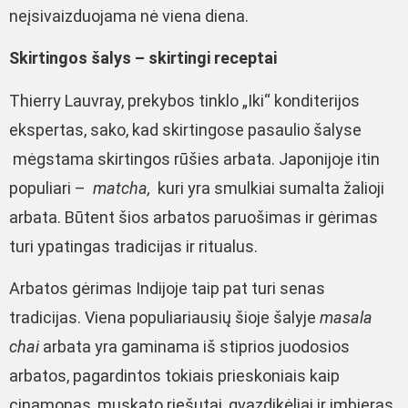
neįsivaizduojama nė viena diena.
Skirtingos šalys – skirtingi receptai
Thierry Lauvray, prekybos tinklo „Iki“ konditerijos
ekspertas, sako, kad skirtingose pasaulio šalyse
mėgstama skirtingos rūšies arbata. Japonijoje itin
populiari –
matcha,
kuri yra smulkiai sumalta žalioji
arbata. Būtent šios arbatos paruošimas ir gėrimas
turi ypatingas tradicijas ir ritualus.
Arbatos gėrimas Indijoje taip pat turi senas
tradicijas. Viena populiariausių šioje šalyje
masala
chai
arbata yra gaminama iš stiprios juodosios
arbatos, pagardintos tokiais prieskoniais kaip
cinamonas, muskato riešutai, gvazdikėliai ir imbieras.