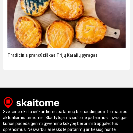
Tradicinis prancūziškas Trijų Karalių pyragas
Svetainė skirta ieškantiems patarimų bei naudingos informacijos
aktualiomis temomis. Skaitytojams siūlome patarimus ir įžvalgas,
kurios padeda gerinti gyvenimo kokybę bei priimti apgalvotus
sprendimus. Nesvarbu, ar ieškote patarimų ar tiesiog norite