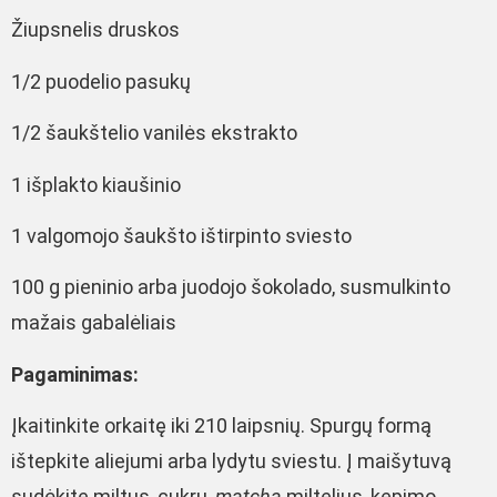
Žiupsnelis druskos
1/2 puodelio pasukų
1/2 šaukštelio vanilės ekstrakto
1 išplakto kiaušinio
1 valgomojo šaukšto ištirpinto sviesto
100 g pieninio arba juodojo šokolado, susmulkinto
mažais gabalėliais
Pagaminimas:
Įkaitinkite orkaitę iki 210 laipsnių. Spurgų formą
ištepkite aliejumi arba lydytu sviestu. Į maišytuvą
sudėkite miltus, cukrų,
matcha
miltelius, kepimo