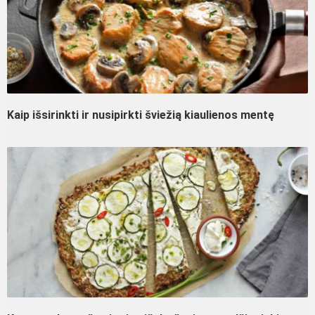
Kaip išsirinkti ir nusipirkti šviežią kiaulienos mentę