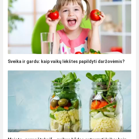
Sveika ir gardu: kaip vaikų lėkštes papildyti daržovėmis?