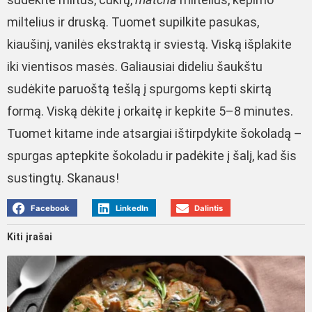
miltelius ir druską. Tuomet supilkite pasukas,
kiaušinį, vanilės ekstraktą ir sviestą. Viską išplakite
iki vientisos masės. Galiausiai dideliu šaukštu
sudėkite paruoštą tešlą į spurgoms kepti skirtą
formą. Viską dėkite į orkaitę ir kepkite 5–8 minutes.
Tuomet kitame inde atsargiai ištirpdykite šokoladą –
spurgas aptepkite šokoladu ir padėkite į šalį, kad šis
sustingtų. Skanaus!
Facebook
LinkedIn
Dalintis
Kiti įrašai