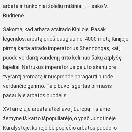
arbata ir funkciniai žolelių mišiniai“, – sako V.
Budrienė.
Sakoma, kad arbata atsirado Kinijoje. Pasak
legendos, arbatą prieš daugiau nei 4000 metų Kinijoje
pirmą kartą atrado imperatorius Shennongas, kai į
puode verdantį vandenį įkrito keli nuo šakų atplyšę
lapeliai. Netrukus imperatorius pajuto skanų ore
tvyrantį aromatą ir nusprendė paragauti puode
verdančio gėrimo. Taip buvo išgertas pirmasis
pasaulyje arbatos puodelis.
XVI amžiuje arbata atkeliavo į Europą ir šiame
žemyne iš karto išpopuliarėjo, o ypač Jungtinėje
Karalystėje, kurioje be popiečio arbatos puodelio