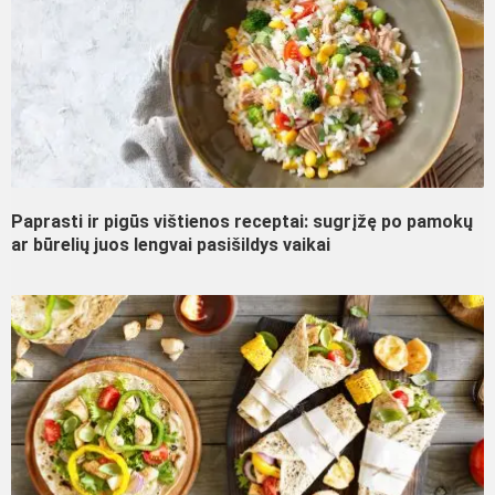
Paprasti ir pigūs vištienos receptai: sugrįžę po pamokų
ar būrelių juos lengvai pasišildys vaikai