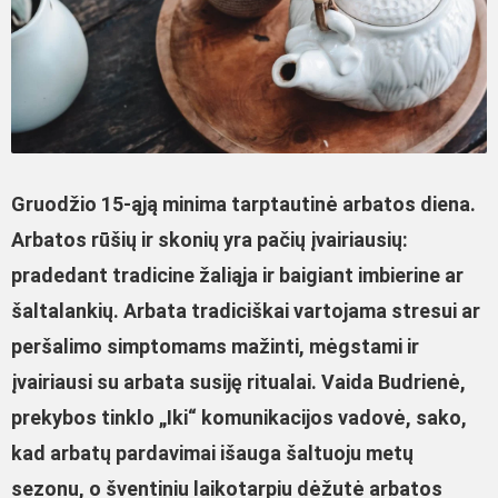
Gruodžio
15
-ąją minima tarptautinė arbatos diena.
Arbatos rūšių ir skonių yra pačių įvairiausių:
pradedant tradicine žaliąja ir baigiant imbierine ar
šaltalankių. Arbata tradiciškai vartojama stresui ar
peršalimo simptomams mažinti, mėgstami ir
įvairiausi su arbata susiję ritualai. Vaida Budrienė,
prekybos tinklo „Iki“ komunikacijos vadovė, sako,
kad arbatų pardavimai išauga šaltuoju metų
sezonu, o šventiniu laikotarpiu dėžutė arbatos