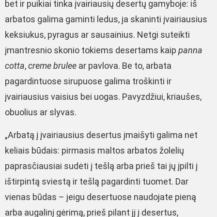
bet ir puikiai tinka įvairiausių desertų gamyboje: iš
arbatos galima gaminti ledus, ja skaninti įvairiausius
keksiukus, pyragus ar sausainius. Netgi suteikti
įmantresnio skonio tokiems desertams kaip
panna
cotta
,
creme brulee
ar pavlova. Be to, arbata
pagardintuose sirupuose galima troškinti ir
įvairiausius vaisius bei uogas. Pavyzdžiui, kriaušes,
obuolius ar slyvas.
„Arbatą į įvairiausius desertus įmaišyti galima net
keliais būdais: pirmasis maltos arbatos žolelių
paprasčiausiai sudėti į tešlą arba prieš tai jų įpilti į
ištirpintą sviestą ir tešlą pagardinti tuomet. Dar
vienas būdas – jeigu desertuose naudojate pieną
arba augalinį gėrimą, prieš pilant jį į desertus,