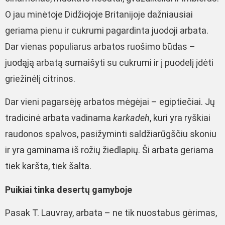
O jau minėtoje Didžiojoje Britanijoje dažniausiai
geriama pienu ir cukrumi pagardinta juodoji arbata.
Dar vienas populiarus arbatos ruošimo būdas –
juodąją arbatą sumaišyti su cukrumi ir į puodelį įdėti
griežinėlį citrinos.
Dar vieni pagarsėję arbatos mėgėjai – egiptiečiai. Jų
tradicinė arbata vadinama
karkadeh
, kuri yra ryškiai
raudonos spalvos, pasižyminti saldžiarūgščiu skoniu
ir yra gaminama iš rožių žiedlapių. Ši arbata geriama
tiek karšta, tiek šalta.
Puikiai tinka desertų gamyboje
Pasak T. Lauvray, arbata – ne tik nuostabus gėrimas,