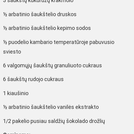
3 šaukštų kukurūzų krakmolo
½ arbatinio šaukštelio druskos
½ arbatinio šaukštelio kepimo sodos
½ puodelio kambario temperatūroje pabuvusio
sviesto
6 valgomųjų šaukštų granuliuoto cukraus
6 šaukštų rudojo cukraus
1 kiaušinio
½ arbatinio šaukštelio vanilės ekstrakto
1/2 pakelio pusiau saldžių šokolado drožlių