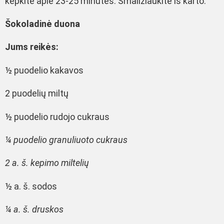
kepkite apie 23-25 minutes. Smaližiaukite iš karto.
Šokoladinė duona
Jums reikės:
½ puodelio kakavos
2 puodelių miltų
½ puodelio rudojo cukraus
¼ puodelio granuliuoto cukraus
2 a. š. kepimo miltelių
½ a. š. sodos
¼ a. š. druskos