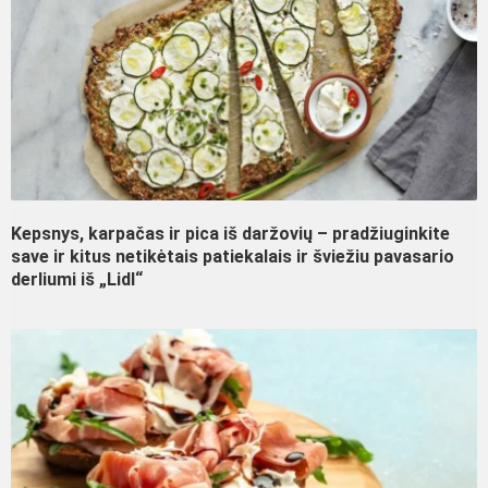
Kepsnys, karpačas ir pica iš daržovių – pradžiuginkite
save ir kitus netikėtais patiekalais ir šviežiu pavasario
derliumi iš „Lidl“