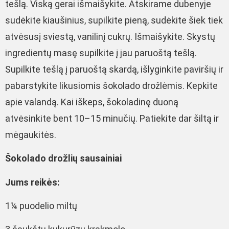
tešlą. Viską gerai išmaišykite. Atskirame dubenyje
sudėkite kiaušinius, supilkite pieną, sudėkite šiek tiek
atvėsusį sviestą, vanilinį cukrų. Išmaišykite. Skystų
ingredientų masę supilkite į jau paruoštą tešlą.
Supilkite tešlą į paruoštą skardą, išlyginkite paviršių ir
pabarstykite likusiomis šokolado drožlėmis. Kepkite
apie valandą. Kai iškeps, šokoladinę duoną
atvėsinkite bent 10–15 minučių. Patiekite dar šiltą ir
mėgaukitės.
Šokolado drožlių sausainiai
Jums reikės:
1¼ puodelio miltų