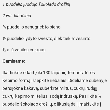
1 puodelio juodojo šokolado drožlių
2 vnt. kiaušinių
¾ puodelio nenugriebto pieno
½ puodelio lydyto sviesto, šiek tiek atvėsinto
½ a. š vanilės cukraus
Gaminame:
Įkaitinkite orkaitę iki 180 laipsnių temperatūros.
Kepimo formą ištepkite riebalais. Dideliame dubenyje
persijokite kakavą, suberkite miltus, cukrų, rudąjį
cukrų, kepimo miltelius, sodą ir druską. Pasilikite ¼
puodelio šokolado drožlių, o likusią dalį įmaišykite į