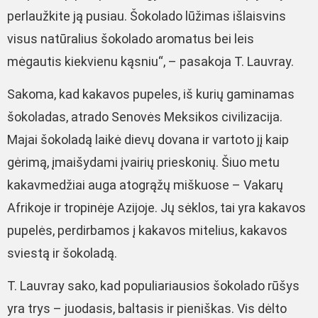
perlaužkite ją pusiau. Šokolado lūžimas išlaisvins
visus natūralius šokolado aromatus bei leis
mėgautis kiekvienu kąsniu“, – pasakoja T. Lauvray.
Sakoma, kad kakavos pupeles, iš kurių gaminamas
šokoladas, atrado Senovės Meksikos civilizacija.
Majai šokoladą laikė dievų dovana ir vartoto jį kaip
gėrimą, įmaišydami įvairių prieskonių. Šiuo metu
kakavmedžiai auga atogrąžų miškuose – Vakarų
Afrikoje ir tropinėje Azijoje. Jų sėklos, tai yra kakavos
pupelės, perdirbamos į kakavos mitelius, kakavos
sviestą ir šokoladą.
T. Lauvray sako, kad populiariausios šokolado rūšys
yra trys – juodasis, baltasis ir pieniškas. Vis dėlto