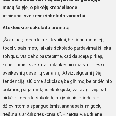
mūsų šalyje, o pirkėjų krepšeliuose
atsiduria sveikesni šokolado variantai.
Atskleiskite šokolado aromatą
„Šokoladą mėgsta ne tik vaikai, bet ir suaugusieji,
todėl visais metų laikais šokolado pardavimai išlieka
tolygūs. Vis dėlto pastebime, kad daugėja pirkėjų,
kurie domisi sveikatai palankesniu maistu ir ieško
sveikesnių desertų variantų. Atsižvelgdami į šią
tendenciją, siūlome šokoladą be glitimo, be pridėtinio
cukraus, pagamintą iš ekologiškų žaliavų. Taip pat
pirkėjai mėgsta šokoladą su įvairiais priedais –
džiovintomis spanguolėmis, ananasais, migdolų
riešutais ar čili prieskoniais“, – teigia V. Budrienė.