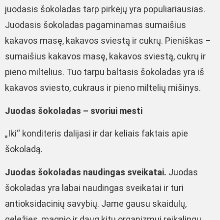
juodasis šokoladas tarp pirkėjų yra populiariausias.
Juodasis šokoladas pagaminamas sumaišius
kakavos masę, kakavos sviestą ir cukrų. Pieniškas –
sumaišius kakavos masę, kakavos sviestą, cukrų ir
pieno miltelius. Tuo tarpu baltasis šokoladas yra iš
kakavos sviesto, cukraus ir pieno miltelių mišinys.
Juodas šokoladas – svoriui mesti
„Iki“ konditeris dalijasi ir dar keliais faktais apie
šokoladą.
Juodas šokoladas naudingas sveikatai.
Juodas
šokoladas yra labai naudingas sveikatai ir turi
antioksidacinių savybių. Jame gausu skaidulų,
geležies, magnio ir daug kitų organizmui reikalingų