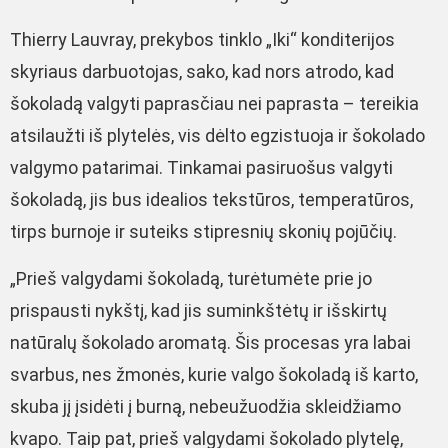
Thierry Lauvray, prekybos tinklo „Iki“ konditerijos
skyriaus darbuotojas, sako, kad nors atrodo, kad
šokoladą valgyti paprasčiau nei paprasta – tereikia
atsilaužti iš plytelės, vis dėlto egzistuoja ir šokolado
valgymo patarimai. Tinkamai pasiruošus valgyti
šokoladą, jis bus idealios tekstūros, temperatūros,
tirps burnoje ir suteiks stipresnių skonių pojūčių.
„Prieš valgydami šokoladą, turėtumėte prie jo
prispausti nykštį, kad jis suminkštėtų ir išskirtų
natūralų šokolado aromatą. Šis procesas yra labai
svarbus, nes žmonės, kurie valgo šokoladą iš karto,
skuba jį įsidėti į burną, nebeužuodžia skleidžiamo
kvapo. Taip pat, prieš valgydami šokolado plytelę,