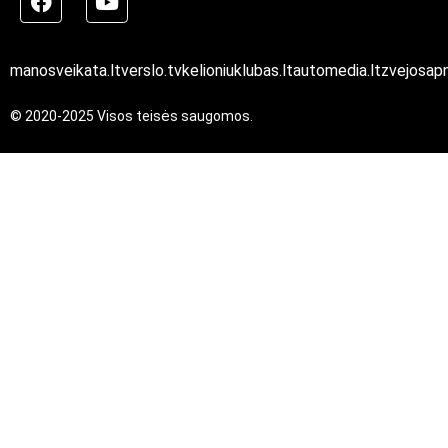
manosveikata.lt
verslo.tv
kelioniuklubas.lt
automedia.lt
zvejosapn
© 2020-2025 Visos teisės saugomos.