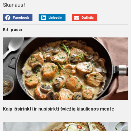
Skanaus!
Facebook
LinkedIn
Dalintis
Kiti įrašai
Kaip išsirinkti ir nusipirkti šviežią kiaulienos mentę