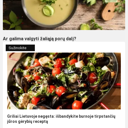
Ar galima valgyti žaliąją porų dalį?
Sužinokite
Griliai Lietuvoje negęsta: išbandykite burnoje tirpstančių
jūros gėrybių receptą