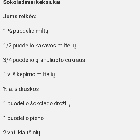
Šokoladiniai keksiukai
Jums reikės:
1 ½ puodelio miltų
1/2 puodelio kakavos miltelių
3/4 puodelio granuliuoto cukraus
1 v. š kepimo miltelių
½ a. š druskos
1 puodelio šokolado drožlių
1 puodelio pieno
2 vnt. kiaušinių