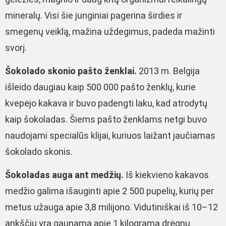
mineralų. Visi šie junginiai pagerina širdies ir
smegenų veiklą, mažina uždegimus, padeda mažinti
svorį.
Šokolado skonio pašto ženklai.
2013 m. Belgija
išleido daugiau kaip 500 000 pašto ženklų, kurie
kvepėjo kakava ir buvo padengti laku, kad atrodytų
kaip šokoladas. Šiems pašto ženklams netgi buvo
naudojami specialūs klijai, kuriuos laižant jaučiamas
šokolado skonis.
Šokoladas auga ant medžių.
Iš kiekvieno kakavos
medžio galima išauginti apie 2 500 pupelių, kurių per
metus užauga apie 3,8 milijono. Vidutiniškai iš 10–12
ankščių yra gaunama apie 1 kilogramą drėgnų