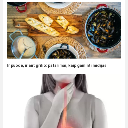
Ir puode, ir ant grilio: patarimai, kaip gaminti midijas