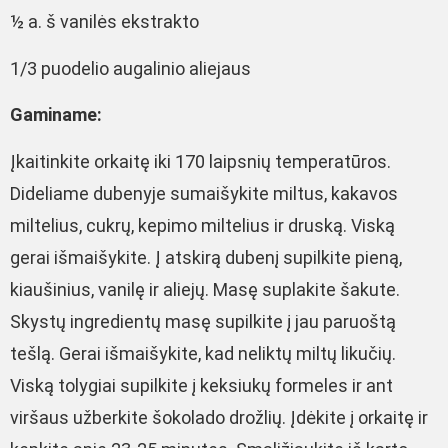
½ a. š vanilės ekstrakto
1/3 puodelio augalinio aliejaus
Gaminame:
Įkaitinkite orkaitę iki 170 laipsnių temperatūros.
Dideliame dubenyje sumaišykite miltus, kakavos
miltelius, cukrų, kepimo miltelius ir druską. Viską
gerai išmaišykite. Į atskirą dubenį supilkite pieną,
kiaušinius, vanilę ir aliejų. Masę suplakite šakute.
Skystų ingredientų masę supilkite į jau paruoštą
tešlą. Gerai išmaišykite, kad neliktų miltų likučių.
Viską tolygiai supilkite į keksiukų formeles ir ant
viršaus užberkite šokolado drožlių. Įdėkite į orkaitę ir