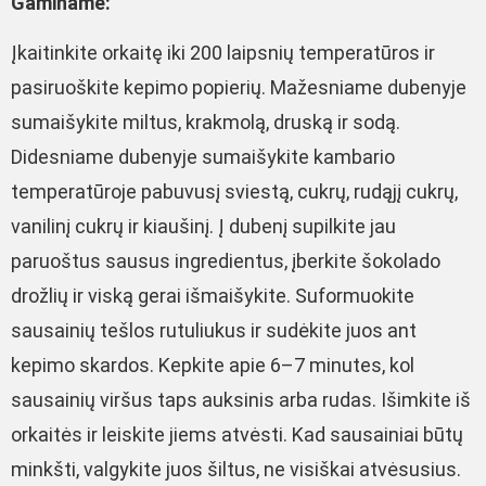
Gaminame:
Įkaitinkite orkaitę iki 200 laipsnių temperatūros ir
pasiruoškite kepimo popierių. Mažesniame dubenyje
sumaišykite miltus, krakmolą, druską ir sodą.
Didesniame dubenyje sumaišykite kambario
temperatūroje pabuvusį sviestą, cukrų, rudąjį cukrų,
vanilinį cukrų ir kiaušinį. Į dubenį supilkite jau
paruoštus sausus ingredientus, įberkite šokolado
drožlių ir viską gerai išmaišykite. Suformuokite
sausainių tešlos rutuliukus ir sudėkite juos ant
kepimo skardos. Kepkite apie 6–7 minutes, kol
sausainių viršus taps auksinis arba rudas. Išimkite iš
orkaitės ir leiskite jiems atvėsti. Kad sausainiai būtų
minkšti, valgykite juos šiltus, ne visiškai atvėsusius.