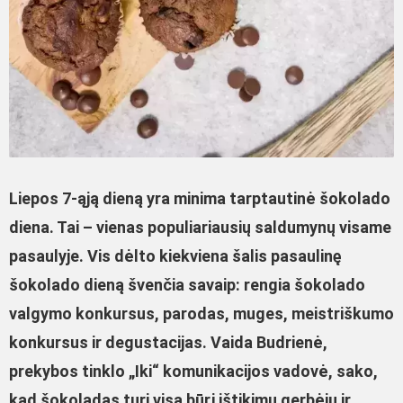
Liepos 7-ąją dieną yra minima tarptautinė šokolado
diena. Tai – vienas populiariausių saldumynų visame
pasaulyje. Vis dėlto kiekviena šalis pasaulinę
šokolado dieną švenčia savaip: rengia šokolado
valgymo konkursus, parodas, muges, meistriškumo
konkursus ir degustacijas. Vaida Budrienė,
prekybos tinklo „Iki“ komunikacijos vadovė, sako,
kad šokoladas turi visą būrį ištikimų gerbėjų ir