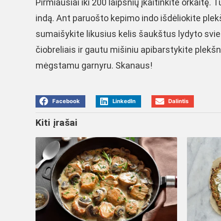
Pirmiausiai iki 200 laipsnių įkaitinkite orkaitę. 
indą. Ant paruošto kepimo indo išdėliokite plekš
sumaišykite likusius kelis šaukštus lydyto svies
čiobreliais ir gautu mišiniu apibarstykite plekš
mėgstamu garnyru. Skanaus!
Facebook
LinkedIn
Dalintis
Kiti įrašai