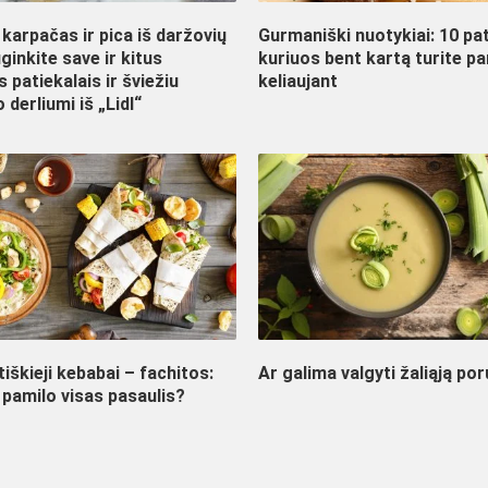
karpačas ir pica iš daržovių
Gurmaniški nuotykiai: 10 pat
ginkite save ir kitus
kuriuos bent kartą turite p
s patiekalais ir šviežiu
keliaujant
 derliumi iš „Lidl“
iškieji kebabai – fachitos:
Ar galima valgyti žaliąją por
 pamilo visas pasaulis?