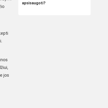
apsisaugoti?
žio
kepti
i.
rinos
žiui,
ie jos