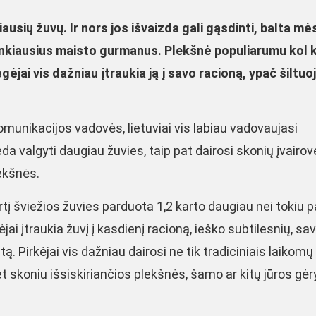
ausių žuvų. Ir nors jos išvaizda gali gąsdinti, balta mė
šrankiausius maisto gurmanus. Plekšnė populiarumu kol 
gėjai vis dažniau įtraukia ją į savo racioną, ypač šiltuo
omunikacijos vadovės, lietuviai vis labiau vadovaujasi
 valgyti daugiau žuvies, taip pat dairosi skonių įvairov
lekšnės.
tį šviežios žuvies parduota 1,2 karto daugiau nei tokiu p
ai įtraukia žuvį į kasdienį racioną, ieško subtilesnių, sav
. Pirkėjai vis dažniau dairosi ne tik tradiciniais laikomų
et skoniu išsiskiriančios plekšnės, šamo ar kitų jūros gėr