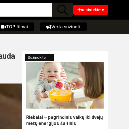
susisiekime
TOP filmai
Verta sužinoti
nauda
Sužinokite
Riebalai – pagrindinis vaikų iki dvejų
metų energijos šaltinis