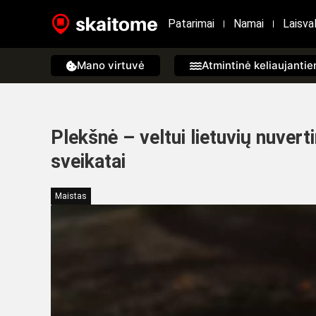
Patarimai
Namai
Laisval
Mano virtuvė
Atmintinė keliaujanti
Plekšnė – veltui lietuvių nuver
sveikatai
Maistas