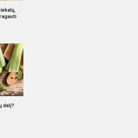
iekalų,
aragauti
ų dalį?