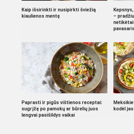
Kaip išsirinkti ir nusipirkti šviežią
Kepsnys, 
kiaulienos mentę
– pradžiu
netikėtai
pavasario
Paprasti ir pigūs vištienos receptai:
Meksikiet
sugrįžę po pamokų ar būrelių juos
kodėl jas
lengvai pasišildys vaikai