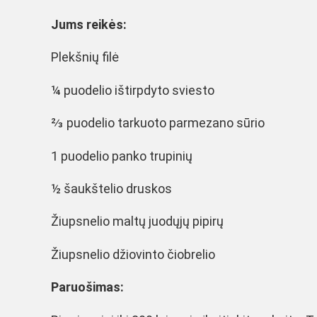
Jums reikės:
Plekšnių filė
¼ puodelio ištirpdyto sviesto
⅔ puodelio tarkuoto parmezano sūrio
1 puodelio panko trupinių
½ šaukštelio druskos
Žiupsnelio maltų juodųjų pipirų
Žiupsnelio džiovinto čiobrelio
Paruošimas: