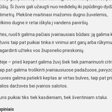
šių. Ši žuvis gali užaugti nuo nedidelių iki įspūdingo dyd
centimetrų. Plekšnė maitinasi mažomis dugno žuvelėmis,
lkinio dugne ir retai iškyla į vandens paviršių.
s, ruošti galima pačiais įvairiausiais būdais: ją galima 
žuvis taip pat puikiai tinka ir virimui ant garų arba rūkymu
agardinti užteks vos žiupsnelio prieskonių.
itėje – prieš kepant galima žuvį šiek tiek pamarinuoti cit
taip pat galima troškinti įvairiausiuose padažuose, pavyzd
žuvies galima patiekti keptas ar virtas bulves, taip pat pr
žalios daržovės bei įvairios salotos.
ris puikiai tiks tiek kasdieniam, tiek šventiniam stalui.
piniais