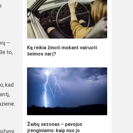
s
uvų –
Ką reikia žinoti mokant vairuoti
Be to,
šeimos narį?
o, kad
intį,
azienė.
Žaibų sezonas – pavojus
įrenginiams: kaip nuo jo
asižymi