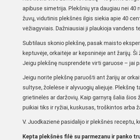
apibuse simetrija. Plekšnių yra daugiau nei 40 rū
žuvų, vidutinis plekšnės ilgis siekia apie 40 
vėžiagyviais. Dažniausiai ji plaukioja vandens te
Subtilaus skonio plekšnę, pasak maisto ekspertė
keptuvėje, orkaitėje ar kepsninėje ant žarijų. Ši 
Jeigu plekšnę nusprendėte virti garuose – jai p
Jeigu norite plekšnę paruošti ant žarijų ar orka
sultyse, žolelėse ir alyvuogių aliejuje. Plekšnę 
grietinėlės ar daržovių. Kaip garnyrą šalia šios 
puikiai tiks ir ryžiai, kuskusas, troškintos arba 
V. Juodkazienė pasidalijo ir plekšnės receptu, ku
Kepta plekšnės filė su parmezanu ir panko tru