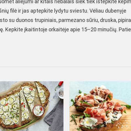
Tuomet aliejumi ar kitais riebalais šiek tiek ištepkite kep
nių filė ir jas aptepkite lydytu sviestu. Vėliau dubenyje
to su duonos trupiniais, parmezano sūriu, druska, pipirai
nę. Kepkite įkaitintoje orkaitėje apie 15–20 minučių. Pati