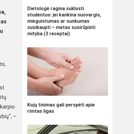
Dietologė ragina suklusti
sa,
studentus: jei kankina nuovargis,
kas
mieguistumas ar sunkumas
susikaupti – metas susirūpinti
ju
mityba (3 receptai)
ės,
at
itų
Kojų tinimas gali perspėti apie
 karpio
rimtas ligas
ybių“, –