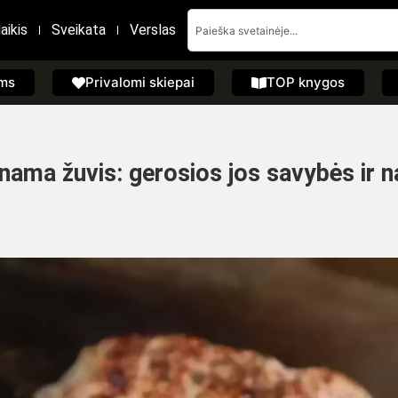
aikis
Sveikata
Verslas
ems
Privalomi skiepai
TOP knygos
tinama žuvis: gerosios jos savybės ir 