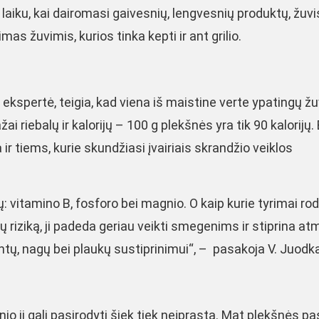
laiku, kai dairomasi gaivesnių, lengvesnių produktų, žuvi
as žuvimis, kurios tinka kepti ir ant grilio.
 ekspertė, teigia, kad viena iš maistine verte ypatingų ž
i riebalų ir kalorijų – 100 g plekšnės yra tik 90 kalorijų. 
 ir tiems, kurie skundžiasi įvairiais skrandžio veiklos
vitamino B, fosforo bei magnio. O kaip kurie tyrimai rod
ų riziką, ji padeda geriau veikti smegenims ir stiprina atm
ntų, nagų bei plaukų sustiprinimui“, – pasakoja V. Juodk
nio ji gali pasirodyti šiek tiek neįprasta. Mat plekšnės p