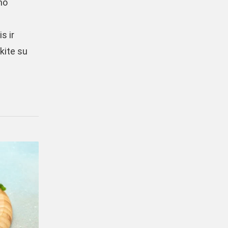
imo
s ir
ekite su