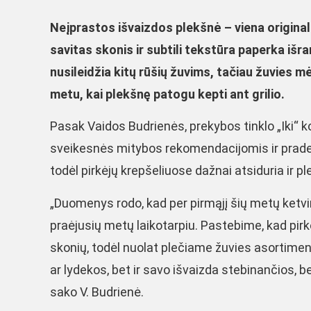
Neįprastos išvaizdos plekšnė – viena originali
savitas skonis ir subtili tekstūra paperka i
nusileidžia kitų rūšių žuvims, tačiau žuvies mė
metu, kai plekšnę patogu kepti ant grilio.
Pasak Vaidos Budrienės, prekybos tinklo „Iki“ k
sveikesnės mitybos rekomendacijomis ir pradeda
todėl pirkėjų krepšeliuose dažnai atsiduria ir p
„Duomenys rodo, kad per pirmąjį šių metų ketvir
praėjusių metų laikotarpiu. Pastebime, kad pirkėj
skonių, todėl nuolat plečiame žuvies asortimentą
ar lydekos, bet ir savo išvaizda stebinančios, b
sako V. Budrienė.