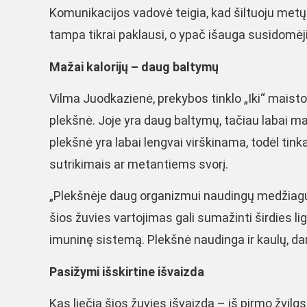
Komunikacijos vadovė teigia, kad šiltuoju metų 
tampa tikrai paklausi, o ypač išauga susidomėjim
Mažai kalorijų – daug baltymų
Vilma Juodkazienė, prekybos tinklo „Iki“ maisto
plekšnė. Joje yra daug baltymų, tačiau labai maža
plekšnė yra labai lengvai virškinama, todėl tinka
sutrikimais ar metantiems svorį.
„Plekšnėje daug organizmui naudingų medžiagų: 
šios žuvies vartojimas gali sumažinti širdies lig
imuninę sistemą. Plekšnė naudinga ir kaulų, da
Pasižymi išskirtine išvaizda
Kas liečia šios žuvies išvaizdą – iš pirmo žvilgs