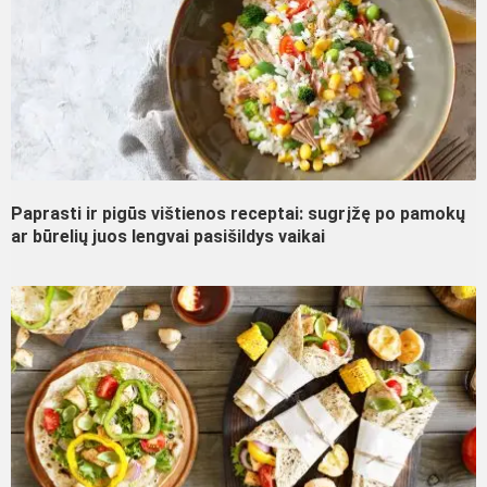
Paprasti ir pigūs vištienos receptai: sugrįžę po pamokų
ar būrelių juos lengvai pasišildys vaikai