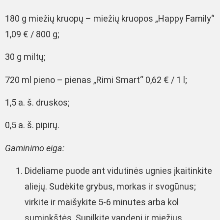
180 g miežių kruopų – miežių kruopos „Happy Family“
1,09 € / 800 g;
30 g miltų;
720 ml pieno – pienas „Rimi Smart“ 0,62 € / 1 l;
1,5 a. š. druskos;
0,5 a. š. pipirų.
Gaminimo eiga:
Dideliame puode ant vidutinės ugnies įkaitinkite
aliejų. Sudėkite grybus, morkas ir svogūnus;
virkite ir maišykite 5-6 minutes arba kol
suminkštės. Supilkite vandenį ir miežius.