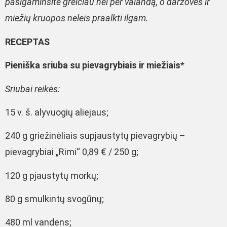
pasigaminsite greičiau nei per valandą, o daržovės ir
miežių kruopos neleis praalkti ilgam.
RECEPTAS
Pieniška sriuba su pievagrybiais ir miežiais
*
Sriubai reikės:
15 v. š. alyvuogių aliejaus;
240 g griežinėliais supjaustytų pievagrybių –
pievagrybiai „Rimi“ 0,89 € / 250 g;
120 g pjaustytų morkų;
80 g smulkintų svogūnų;
480 ml vandens;