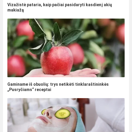
Vizažistė pataria, kaip pačiai pasidaryti kasdienį akių
makiažą
Gaminame iš obuolių: trys netikėti tinklaraštininkės
„Pusryčiams“ receptai