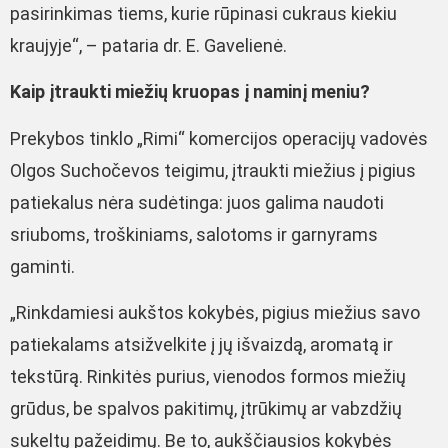
pasirinkimas tiems, kurie rūpinasi cukraus kiekiu
kraujyje“, – pataria dr. E. Gavelienė.
Kaip įtraukti miežių kruopas į naminį meniu?
Prekybos tinklo „Rimi“ komercijos operacijų vadovės
Olgos Suchočevos teigimu, įtraukti miežius į pigius
patiekalus nėra sudėtinga: juos galima naudoti
sriuboms, troškiniams, salotoms ir garnyrams
gaminti.
„Rinkdamiesi aukštos kokybės, pigius miežius savo
patiekalams atsižvelkite į jų išvaizdą, aromatą ir
tekstūrą. Rinkitės purius, vienodos formos miežių
grūdus, be spalvos pakitimų, įtrūkimų ar vabzdžių
sukeltų pažeidimų. Be to, aukščiausios kokybės