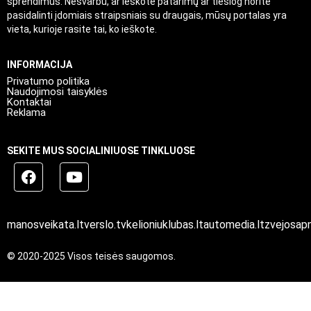
sprendimus. Nesvarbu, ar ieškote patarimų ar tiesiog norite
pasidalinti įdomiais straipsniais su draugais, mūsų portalas yra
vieta, kurioje rasite tai, ko ieškote.
INFORMACIJA
Privatumo politika
Naudojimosi taisyklės
Kontaktai
Reklama
SEKITE MUS SOCIALINIUOSE TINKLUOSE
manosveikata.lt
verslo.tv
kelioniuklubas.lt
automedia.lt
zvejosapn
© 2020-2025 Visos teisės saugomos.