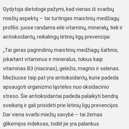
Gydytoja dietologė pažymi, kad vienas iš svarbių
miežių aspektų – tai turtingas maistinių medžiagų
profilis: juose randama eilė vitaminų, mineralų, tiek ir
antioksidantų, reikalingų lėtinių ligų prevencijai.
„Tai geras pagrindinių maistinių medžiagų šaltinis,
įskaitant vitaminus ir mineralus, tokius kaip
vitaminas B3 (niacinas), geležis, magnis ir selenas.
Miežiuose taip pat yra antioksidantų, kurie padeda
apsaugoti organizmo ląsteles nuo oksidacinio
streso. Šie antioksidantai padeda palaikyti bendrą
sveikatą ir gali prisidėti prie lėtinių ligų prevencijos.
Dar viena svarbi miežių savybė – tai žemas
glikemijos indeksas, todėl jie yra palankus