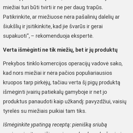
miežiai turi būti tvirti ir ne per daug trapūs.
Patikrinkite, ar miežiuose nėra pašalinių dalelių ar
šiukšlių ir įsitikinkite, kad jie švarūs ir gerai
supakuoti“, – rekomenduoja ekspertė.
Verta išmėginti ne tik miežių, bet ir jų produktų
Prekybos tinklo komercijos operacijų vadovė sako,
kad nors miežiai ir nėra pačios populiariausios
kruopos tarp pirkėjų, tačiau verta šį pigų produktą
išmėginti įvairių patiekalų gamyboje ir net jo
produktus panaudoti kaip užkandį: pavyzdžiui, vaisių
tyrelės su miežiais puikiai tam tiks.
Išmėginkite ypatingą receptą: pienišką sriubą