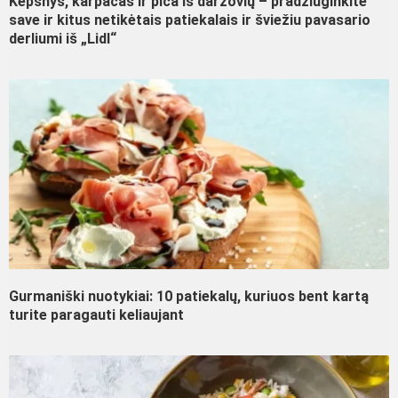
Kepsnys, karpačas ir pica iš daržovių – pradžiuginkite
save ir kitus netikėtais patiekalais ir šviežiu pavasario
derliumi iš „Lidl“
Gurmaniški nuotykiai: 10 patiekalų, kuriuos bent kartą
turite paragauti keliaujant