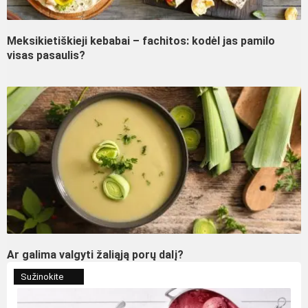
Meksikietiškieji kebabai – fachitos: kodėl jas pamilo
visas pasaulis?
Ar galima valgyti žaliąją porų dalį?
Sužinokite