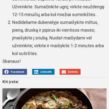
Užvirinkite. Sumažinkite ugnį; virkite neuždengę
12-15 minučių arba kol miežiai suminkštės.
Nedideliame dubenėlyje sumaišykite miltus,
pieną, druską ir pipirus iki vientisos masės;
įmaišykite į sriubą. Nuolat maišydami vėl
užvirinkite; virkite ir maišykite 1-2 minutes arba
kol sutirštės.
Skanaus!
Facebook
LinkedIn
Dalintis
Kiti įrašai