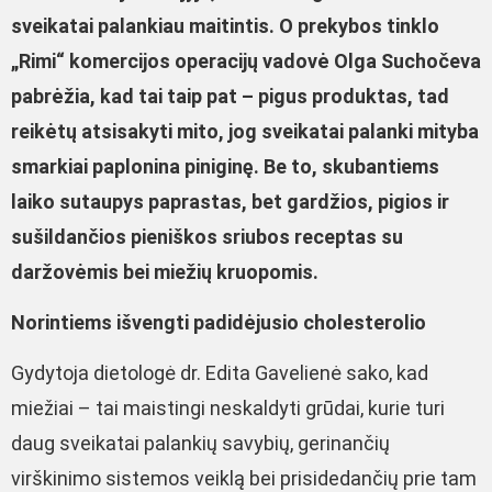
sveikatai palankiau maitintis. O prekybos tinklo
„Rimi“ komercijos operacijų vadovė Olga Suchočeva
pabrėžia, kad tai taip pat – pigus produktas, tad
reikėtų atsisakyti mito, jog sveikatai palanki mityba
smarkiai paplonina piniginę. Be to, skubantiems
laiko sutaupys paprastas, bet gardžios, pigios ir
sušildančios pieniškos sriubos receptas su
daržovėmis bei miežių kruopomis.
Norintiems išvengti padidėjusio cholesterolio
Gydytoja dietologė dr. Edita Gavelienė sako, kad
miežiai – tai maistingi neskaldyti grūdai, kurie turi
daug sveikatai palankių savybių, gerinančių
virškinimo sistemos veiklą bei prisidedančių prie tam