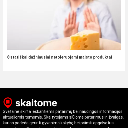
8 statiškai dažniausiai netoleruojami maisto produktai
Svetainė skirta ieškantiems patarimų bei naudingos informacijos
aktualiomis temomis. Skaitytojams siūlome patarimus ir įžvalgas,
kurios padeda gerinti gyvenimo kokybę bei priimti apgalvotus