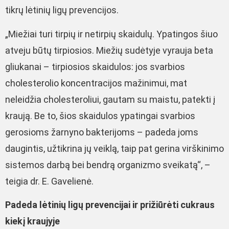
tikrų lėtinių ligų prevencijos.
„Miežiai turi tirpių ir netirpių skaidulų. Ypatingos šiuo
atveju būtų tirpiosios. Miežių sudėtyje vyrauja beta
gliukanai – tirpiosios skaidulos: jos svarbios
cholesterolio koncentracijos mažinimui, mat
neleidžia cholesteroliui, gautam su maistu, patekti į
kraują. Be to, šios skaidulos ypatingai svarbios
gerosioms žarnyno bakterijoms – padeda joms
daugintis, užtikrina jų veiklą, taip pat gerina virškinimo
sistemos darbą bei bendrą organizmo sveikatą“, –
teigia dr. E. Gavelienė.
Padeda lėtinių ligų prevencijai ir prižiūrėti cukraus
kiekį kraujyje