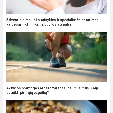
5 šventinio makiažo taisyklės ir specialistės patarimas,
kaip išsirinkti tinkamą pudros atspalvį
Aktyvios pramogos atneša žaizdas ir sumušimus. Kaip
suteikti pirmąją pagalbą?