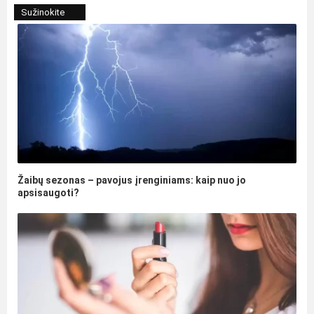
Sužinokite
Žaibų sezonas – pavojus įrenginiams: kaip nuo jo
apsisaugoti?