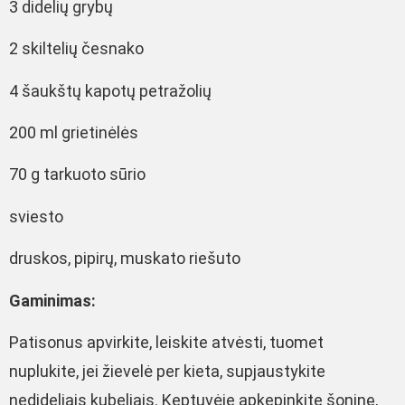
3 didelių grybų
2 skiltelių česnako
4 šaukštų kapotų petražolių
200 ml grietinėlės
70 g tarkuoto sūrio
sviesto
druskos, pipirų, muskato riešuto
Gaminimas:
Patisonus apvirkite, leiskite atvėsti, tuomet
nuplukite, jei žievelė per kieta, supjaustykite
nedideliais kubeliais. Keptuvėje apkepinkite šoninę,