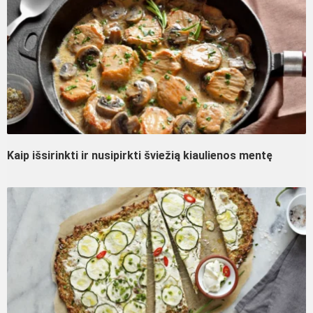
Kaip išsirinkti ir nusipirkti šviežią kiaulienos mentę