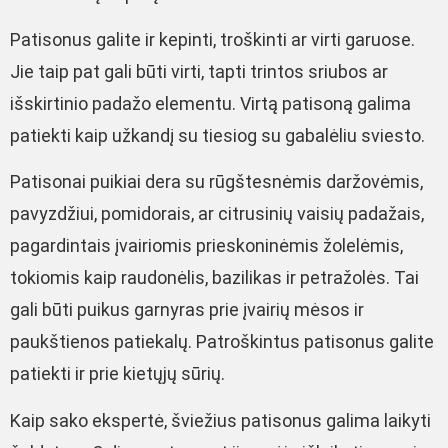
Patisonus galite ir kepinti, troškinti ar virti garuose.
Jie taip pat gali būti virti, tapti trintos sriubos ar
išskirtinio padažo elementu. Virtą patisoną galima
patiekti kaip užkandį su tiesiog su gabalėliu sviesto.
Patisonai puikiai dera su rūgštesnėmis daržovėmis,
pavyzdžiui, pomidorais, ar citrusinių vaisių padažais,
pagardintais įvairiomis prieskoninėmis žolelėmis,
tokiomis kaip raudonėlis, bazilikas ir petražolės. Tai
gali būti puikus garnyras prie įvairių mėsos ir
paukštienos patiekalų. Patroškintus patisonus galite
patiekti ir prie kietųjų sūrių.
Kaip sako ekspertė, šviežius patisonus galima laikyti