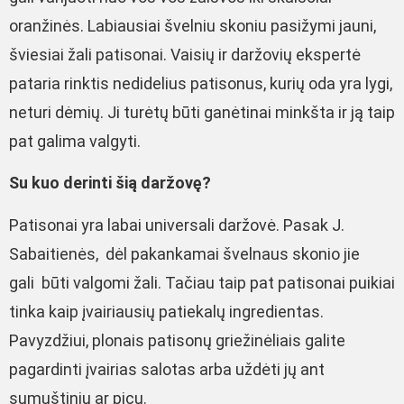
oranžinės. Labiausiai švelniu skoniu pasižymi jauni,
šviesiai žali patisonai. Vaisių ir daržovių ekspertė
pataria rinktis nedidelius patisonus, kurių oda yra lygi,
neturi dėmių. Ji turėtų būti ganėtinai minkšta ir ją taip
pat galima valgyti.
Su kuo derinti šią daržovę?
Patisonai yra labai universali daržovė. Pasak J.
Sabaitienės, dėl pakankamai švelnaus skonio jie
gali būti valgomi žali. Tačiau taip pat patisonai puikiai
tinka kaip įvairiausių patiekalų ingredientas.
Pavyzdžiui, plonais patisonų griežinėliais galite
pagardinti įvairias salotas arba uždėti jų ant
sumuštinių ar picų.