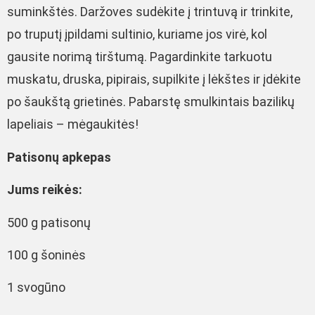
suminkštės. Daržoves sudėkite į trintuvą ir trinkite,
po truputį įpildami sultinio, kuriame jos virė, kol
gausite norimą tirštumą. Pagardinkite tarkuotu
muskatu, druska, pipirais, supilkite į lėkštes ir įdėkite
po šaukštą grietinės. Pabarstę smulkintais bazilikų
lapeliais – mėgaukitės!
Patisonų apkepas
Jums reikės:
500 g patisonų
100 g šoninės
1 svogūno