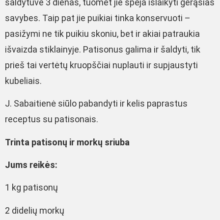
šaldytuve 3 dienas, tuomet jie spėja išlaikyti gerąsias
savybes. Taip pat jie puikiai tinka konservuoti –
pasižymi ne tik puikiu skoniu, bet ir akiai patraukia
išvaizda stiklainyje. Patisonus galima ir šaldyti, tik
prieš tai vertėtų kruopščiai nuplauti ir supjaustyti
kubeliais.
J. Sabaitienė siūlo pabandyti ir kelis paprastus
receptus su patisonais.
Trinta patisonų ir morkų sriuba
Jums reikės:
1 kg patisonų
2 didelių morkų