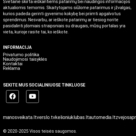
Svetainė skirta ieškantiems patarimų bei naudingos informacijos
aktualiomis temomis. Skaitytojams siūlome patarimus ir įžvalgas,
kurios padeda gerinti gyvenimo kokybę bei priimti apgalvotus
sprendimus. Nesvarbu, ar ieškote patarimų ar tiesiog norite
pasidalinti įdomiais straipsniais su draugais, mūsų portalas yra
vieta, kurioje rasite tai, ko ieškote.
INFORMACIJA
Privatumo politika
Naudojimosi taisyklės
Kontaktai
Reklama
SEKITE MUS SOCIALINIUOSE TINKLUOSE
manosveikata.lt
verslo.tv
kelioniuklubas.lt
automedia.lt
zvejosapn
© 2020-2025 Visos teisės saugomos.