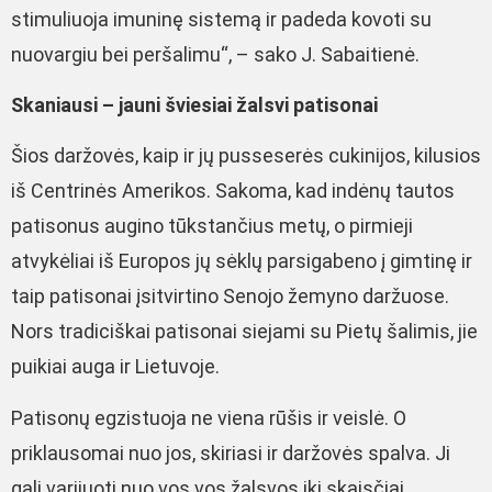
stimuliuoja imuninę sistemą ir padeda kovoti su
nuovargiu bei peršalimu“, – sako J. Sabaitienė.
Skaniausi – jauni šviesiai žalsvi patisonai
Šios daržovės, kaip ir jų pusseserės cukinijos, kilusios
iš Centrinės Amerikos. Sakoma, kad indėnų tautos
patisonus augino tūkstančius metų, o pirmieji
atvykėliai iš Europos jų sėklų parsigabeno į gimtinę ir
taip patisonai įsitvirtino Senojo žemyno daržuose.
Nors tradiciškai patisonai siejami su Pietų šalimis, jie
puikiai auga ir Lietuvoje.
Patisonų egzistuoja ne viena rūšis ir veislė. O
priklausomai nuo jos, skiriasi ir daržovės spalva. Ji
gali varijuoti nuo vos vos žalsvos iki skaisčiai