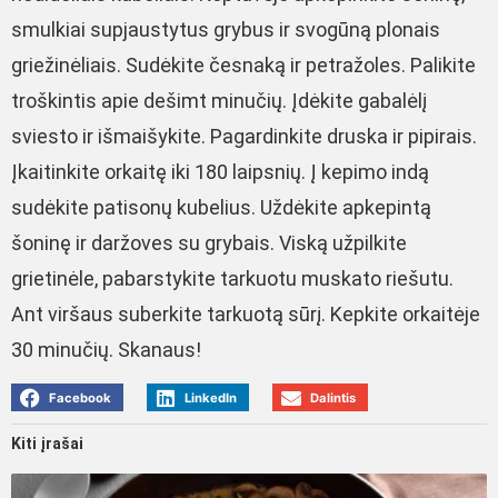
smulkiai supjaustytus grybus ir svogūną plonais
griežinėliais. Sudėkite česnaką ir petražoles. Palikite
troškintis apie dešimt minučių. Įdėkite gabalėlį
sviesto ir išmaišykite. Pagardinkite druska ir pipirais.
Įkaitinkite orkaitę iki 180 laipsnių. Į kepimo indą
sudėkite patisonų kubelius. Uždėkite apkepintą
šoninę ir daržoves su grybais. Viską užpilkite
grietinėle, pabarstykite tarkuotu muskato riešutu.
Ant viršaus suberkite tarkuotą sūrį. Kepkite orkaitėje
30 minučių. Skanaus!
Facebook
LinkedIn
Dalintis
Kiti įrašai