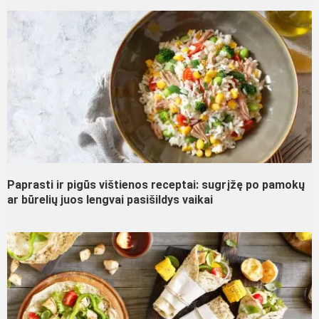
Paprasti ir pigūs vištienos receptai: sugrįžę po pamokų
ar būrelių juos lengvai pasišildys vaikai