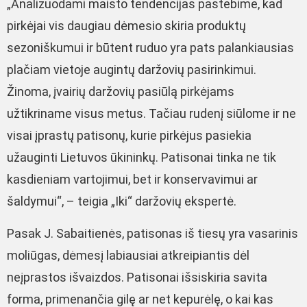
„Analizuodami maisto tendencijas pastebime, kad
pirkėjai vis daugiau dėmesio skiria produktų
sezoniškumui ir būtent ruduo yra pats palankiausias
plačiam vietoje augintų daržovių pasirinkimui.
Žinoma, įvairių daržovių pasiūlą pirkėjams
užtikriname visus metus. Tačiau rudenį siūlome ir ne
visai įprastų patisonų, kurie pirkėjus pasiekia
užauginti Lietuvos ūkininkų. Patisonai tinka ne tik
kasdieniam vartojimui, bet ir konservavimui ar
šaldymui“, – teigia „Iki“ daržovių ekspertė.
Pasak J. Sabaitienės, patisonas iš tiesų yra vasarinis
moliūgas, dėmesį labiausiai atkreipiantis dėl
neįprastos išvaizdos. Patisonai išsiskiria savita
forma, primenančia gilę ar net kepurėlę, o kai kas