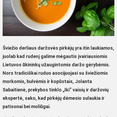
Šviežio derliaus daržovės pirkėjų yra itin laukiamos,
juolab kad rudenį galime mėgautis įvairiausiomis
Lietuvos ūkininkų užaugintomis daržo gėrybėmis.
Nors tradiciškai ruduo asocijuojasi su šviežiomis
morkomis, bulvėmis ir kopūstais, Jolanta
Sabaitienė, prekybos tinklo „Iki“ vaisių ir daržovių
ekspertė, sako, kad pirkėjų dėmesio sulaukia ir
patisonai bei moliūgai.