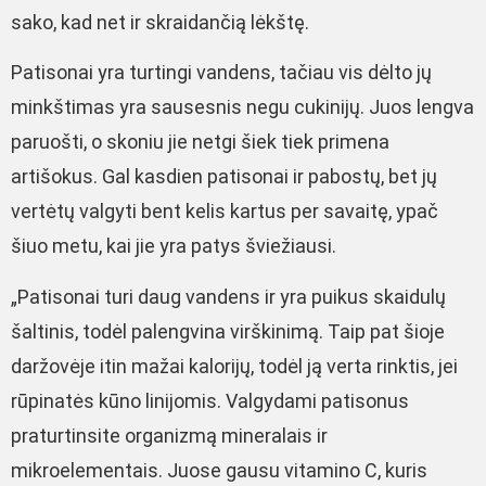
sako, kad net ir skraidančią lėkštę.
Patisonai yra turtingi vandens, tačiau vis dėlto jų
minkštimas yra sausesnis negu cukinijų. Juos lengva
paruošti, o skoniu jie netgi šiek tiek primena
artišokus. Gal kasdien patisonai ir pabostų, bet jų
vertėtų valgyti bent kelis kartus per savaitę, ypač
šiuo metu, kai jie yra patys šviežiausi.
„Patisonai turi daug vandens ir yra puikus skaidulų
šaltinis, todėl palengvina virškinimą. Taip pat šioje
daržovėje itin mažai kalorijų, todėl ją verta rinktis, jei
rūpinatės kūno linijomis. Valgydami patisonus
praturtinsite organizmą mineralais ir
mikroelementais. Juose gausu vitamino C, kuris