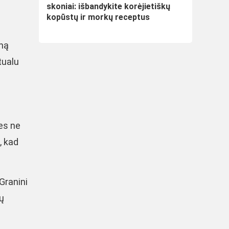
skoniai: išbandykite korėjietiškų
kopūstų ir morkų receptus
oną
tualu
nes ne
, kad
Granini
ių