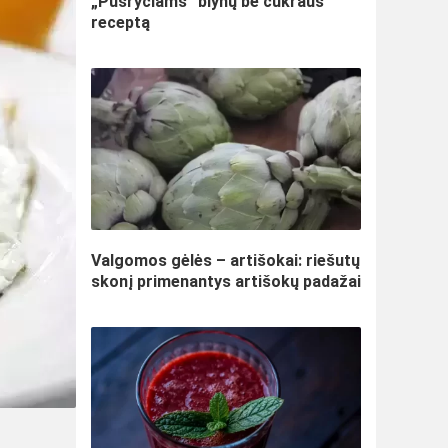
„Pusryčiams“ blynų be cukraus
receptą
Valgomos gėlės – artišokai: riešutų
skonį primenantys artišokų padažai