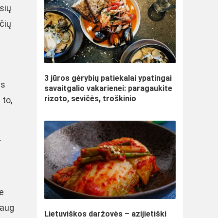
usių
čių
3 jūros gėrybių patiekalai ypatingai
ūs
savaitgalio vakarienei: paragaukite
rizoto, sevičės, troškinio
 to,
.
e
daug
Lietuviškos daržovės – azijietiški