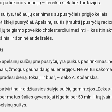
o patiekimo variacijų – tereikia šiek tiek fantazijos.
ultys, tačiau jų derinimas su pusryčiais prigijo keliais
škieji pusryčiai. Apelsinų sultis įtraukti į pusryčių raci
l jų teigiamo poveikio cholesteroliui mažinti – kas itin ak
iniai ir šoninė ar dešrelės.
ti
nė apelsinų sulčių prie pusryčių yra puikus pasirinkimas, 
minais, žmogus gauna daugiau energijos. Ne veltui sakoma
radėsi dieną, tokia ji ir bus“, – sako A. Košanskis.
atvirtina ir didžiausios šalyje sulčių gamintojos „Eckes-
r metus šalies gyventojai išgeria per 50 mln. litrų įvair
pelsinų sultys.