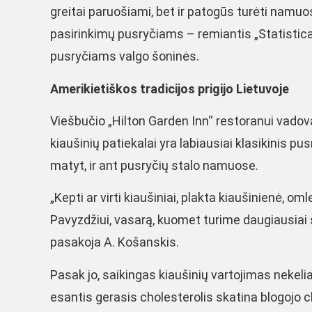
greitai paruošiami, bet ir patogūs turėti namuose
pasirinkimų pusryčiams – remiantis „Statistic
pusryčiams valgo šoninės.
Amerikietiškos tradicijos prigijo Lietuvoje
Viešbučio „Hilton Garden Inn“ restoranui vadov
kiaušinių patiekalai yra labiausiai klasikinis pu
matyt, ir ant pusryčių stalo namuose.
„Kepti ar virti kiaušiniai, plakta kiaušinienė, o
Pavyzdžiui, vasarą, kuomet turime daugiausiai 
pasakoja A. Košanskis.
Pasak jo, saikingas kiaušinių vartojimas nekeli
esantis gerasis cholesterolis skatina blogojo ch