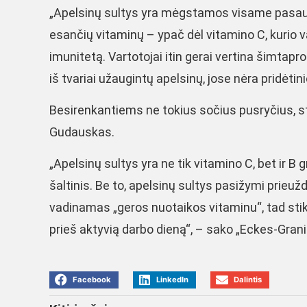
„Apelsinų sultys yra mėgstamos visame pasaulyj
esančių vitaminų – ypač dėl vitamino C, kurio v
imunitetą. Vartotojai itin gerai vertina šimtap
iš tvariai užaugintų apelsinų, jose nėra pridėti
Besirenkantiems ne tokius sočius pusryčius, stik
Gudauskas.
„Apelsinų sultys yra ne tik vitamino C, bet ir B 
šaltinis. Be to, apelsinų sultys pasižymi prieuž
vadinamas „geros nuotaikos vitaminu“, tad stikli
prieš aktyvią darbo dieną“, – sako „Eckes-Grani
Facebook
LinkedIn
Dalintis