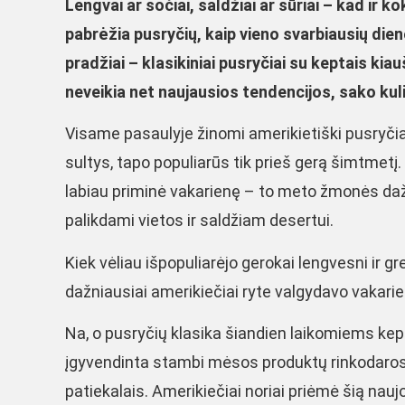
Lengvai ar sočiai, saldžiai ar sūriai – kad ir
pabrėžia pusryčių, kaip vieno svarbiausių die
pradžiai – klasikiniai pusryčiai su keptais kiau
neveikia net naujausios tendencijos, sako kuli
Visame pasaulyje žinomi amerikietiški pusryčiai,
sultys, tapo populiarūs tik prieš gerą šimtmetį.
labiau priminė vakarienę – to meto žmonės daž
palikdami vietos ir saldžiam desertui.
Kiek vėliau išpopuliarėjo gerokai lengvesni ir gr
dažniausiai amerikiečiai ryte valgydavo vakarien
Na, o pusryčių klasika šiandien laikomiems kep
įgyvendinta stambi mėsos produktų rinkodaros k
patiekalais. Amerikiečiai noriai priėmė šią naujo