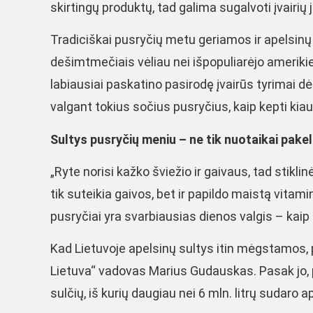
skirtingų produktų, tad galima sugalvoti įvairių j
Tradiciškai pusryčių metu geriamos ir apelsinų s
dešimtmečiais vėliau nei išpopuliarėjo amerikieti
labiausiai paskatino pasirodę įvairūs tyrimai dė
valgant tokius sočius pusryčius, kaip kepti kiauš
Sultys pusryčių meniu – ne tik nuotaikai pakel
„Ryte norisi kažko šviežio ir gaivaus, tad stikli
tik suteikia gaivos, bet ir papildo maistą vita
pusryčiai yra svarbiausias dienos valgis – kaip p
Kad Lietuvoje apelsinų sultys itin mėgstamos, p
Lietuva“ vadovas Marius Gudauskas. Pasak jo, pe
sulčių, iš kurių daugiau nei 6 mln. litrų sudaro a