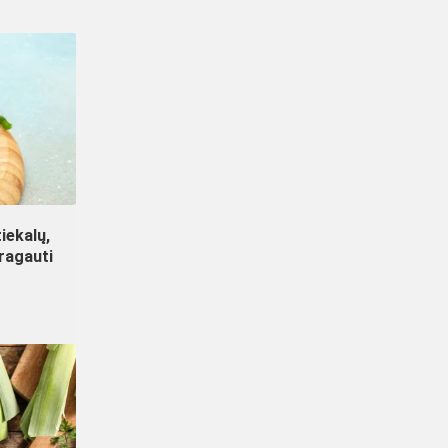
iekalų,
aragauti