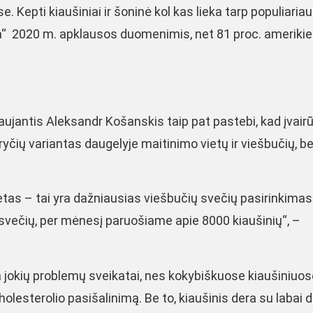
. Kepti kiaušiniai ir šoninė kol kas lieka tarp populiaria
a“ 2020 m. apklausos duomenimis, net 81 proc. amerikie
aujantis Aleksandr Košanskis taip pat pastebi, kad įvair
sryčių variantas daugelyje maitinimo vietų ir viešbučių, be
mletas – tai yra dažniausias viešbučių svečių pasirinkimas
svečių, per mėnesį paruošiame apie 8000 kiaušinių“, –
a jokių problemų sveikatai, nes kokybiškuose kiaušiniuos
olesterolio pasišalinimą. Be to, kiaušinis dera su labai 