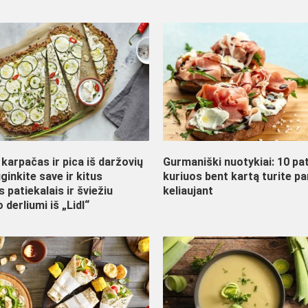
karpačas ir pica iš daržovių
Gurmaniški nuotykiai: 10 pat
ginkite save ir kitus
kuriuos bent kartą turite p
s patiekalais ir šviežiu
keliaujant
 derliumi iš „Lidl“