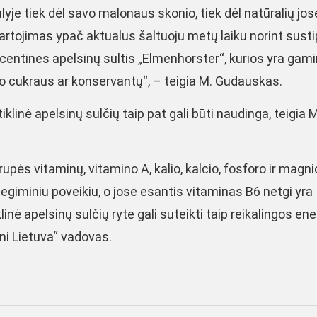
e tiek dėl savo malonaus skonio, tiek dėl natūralių jos
artojimas ypač aktualus šaltuoju metų laiku norint sustip
rocentines apelsinų sultis „Elmenhorster“, kurios yra ga
nio cukraus ar konservantų“, – teigia M. Gudauskas.
linė apelsinų sulčių taip pat gali būti naudinga, teigia M
grupės vitaminų, vitamino A, kalio, kalcio, fosforo ir magni
degiminiu poveikiu, o jose esantis vitaminas B6 netgi yra
nė apelsinų sulčių ryte gali suteikti taip reikalingos ene
ni Lietuva“ vadovas.