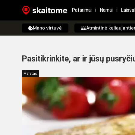
Patarimai
Namai
Laisval
Mano virtuvė
Atmintinė keliaujanti
Pasitikrinkite, ar ir jūsų pusry
Maistas