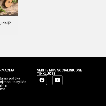
ų dalį?
ORMACIJA
SEKITE MUS SOCIALINIUOSE
TINKLUOSE
tumo politika
ojimosi taisyklės
aktai
ama