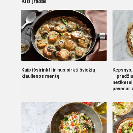
Kiti įrašai
Kaip išsirinkti ir nusipirkti šviežią
Kepsnys, 
kiaulienos mentę
– pradžiu
netikėtai
pavasario