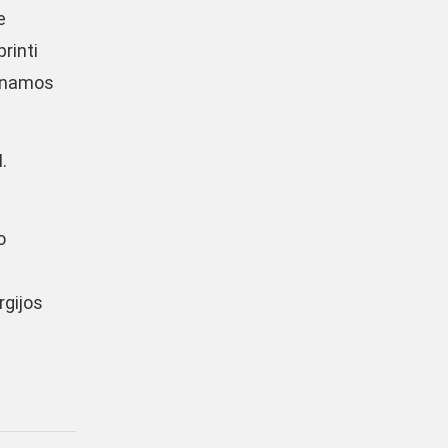
e
rinti
minamos
.
o
rgijos