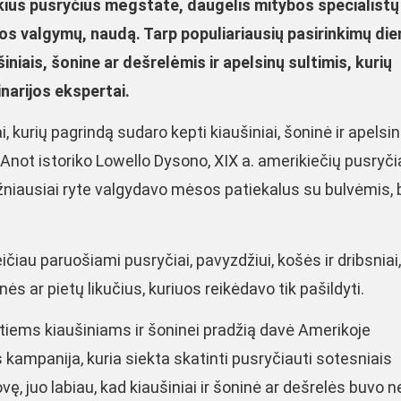
 kokius pusryčius mėgstate, daugelis mitybos specialistų
nos valgymų, naudą. Tarp populiariausių pasirinkimų di
šiniais, šonine ar dešrelėmis ir apelsinų sultimis, kurių
narijos ekspertai.
 kurių pagrindą sudaro kepti kiaušiniai, šoninė ir apelsi
 Anot istoriko Lowello Dysono, XIX a. amerikiečių pusryči
niausiai ryte valgydavo mėsos patiekalus su bulvėmis, 
eičiau paruošiami pusryčiai, pavyzdžiui, košės ir dribsniai
ės ar pietų likučius, kuriuos reikėdavo tik pašildyti.
tiems kiaušiniams ir šoninei pradžią davė Amerikoje
ampanija, kuria siekta skatinti pusryčiauti sotesniais
vę, juo labiau, kad kiaušiniai ir šoninė ar dešrelės buvo ne