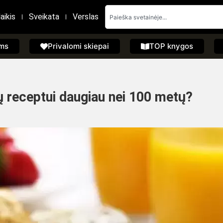
aikis
Sveikata
Verslas
ems
Privalomi skiepai
TOP knygos
čių receptui daugiau nei 100 metų?