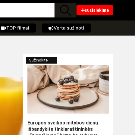
susisiekime
TOP filmai
Verta sužinoti
Sužinokite
Europos sveikos mitybos dieną
išbandykite tinklaraštininkės