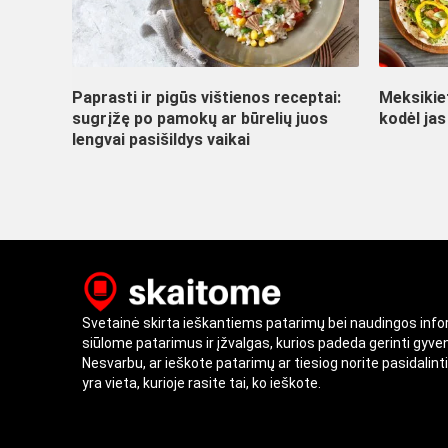
Paprasti ir pigūs vištienos receptai:
Meksikiet
sugrįžę po pamokų ar būrelių juos
kodėl jas
lengvai pasišildys vaikai
Svetainė skirta ieškantiems patarimų bei naudingos inf
siūlome patarimus ir įžvalgas, kurios padeda gerinti gyv
Nesvarbu, ar ieškote patarimų ar tiesiog norite pasidalint
yra vieta, kurioje rasite tai, ko ieškote.