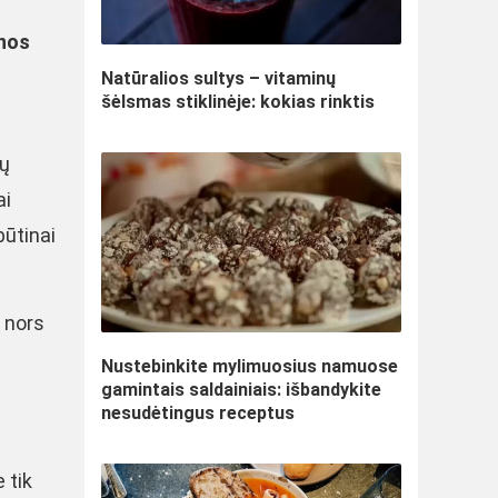
enos
Natūralios sultys – vitaminų
šėlsmas stiklinėje: kokias rinktis
nų
ai
būtinai
, nors
Nustebinkite mylimuosius namuose
gamintais saldainiais: išbandykite
nesudėtingus receptus
 tik