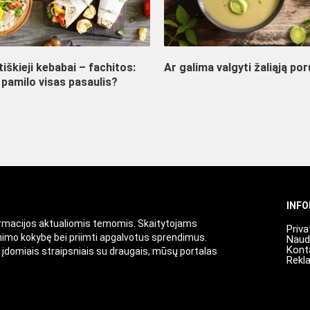
iškieji kebabai – fachitos:
Ar galima valgyti žaliąją por
 pamilo visas pasaulis?
INF
ormacijos aktualiomis temomis. Skaitytojams
Priva
enimo kokybę bei priimti apgalvotus sprendimus.
Naud
Kont
i įdomiais straipsniais su draugais, mūsų portalas
Rekl