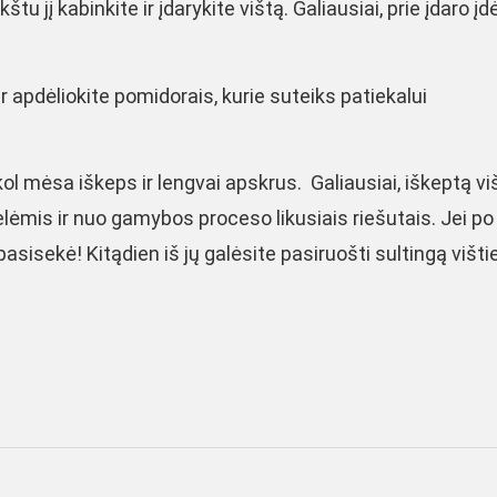
tu jį kabinkite ir įdarykite vištą. Galiausiai, prie įdaro įd
r apdėliokite pomidorais, kurie suteiks patiekalui
kol mėsa iškeps ir lengvai apskrus. Galiausiai, iškeptą vi
elėmis ir nuo gamybos proceso likusiais riešutais. Jei po
pasisekė! Kitądien iš jų galėsite pasiruošti sultingą višt