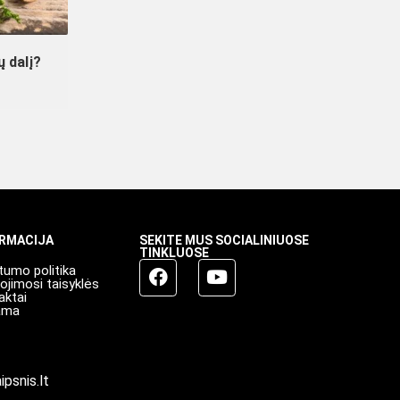
ų dalį?
ORMACIJA
SEKITE MUS SOCIALINIUOSE
TINKLUOSE
tumo politika
ojimosi taisyklės
aktai
ama
ipsnis.lt