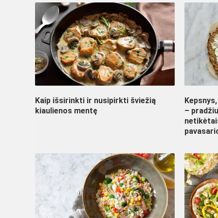
Kaip išsirinkti ir nusipirkti šviežią
Kepsnys, 
kiaulienos mentę
– pradžiu
netikėtai
pavasario