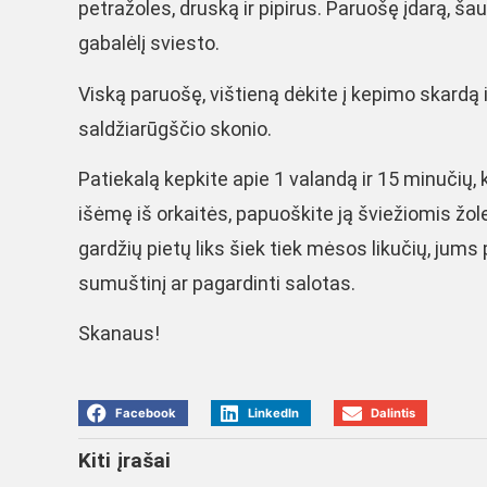
petražoles, druską ir pipirus. Paruošę įdarą, šaukš
gabalėlį sviesto.
Viską paruošę, vištieną dėkite į kepimo skardą i
saldžiarūgščio skonio.
Patiekalą kepkite apie 1 valandą ir 15 minučių, 
išėmę iš orkaitės, papuoškite ją šviežiomis žol
gardžių pietų liks šiek tiek mėsos likučių, jums 
sumuštinį ar pagardinti salotas.
Skanaus!
Facebook
LinkedIn
Dalintis
Kiti įrašai