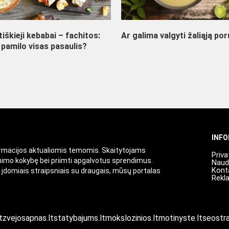
iškieji kebabai – fachitos:
Ar galima valgyti žaliąją por
 pamilo visas pasaulis?
INF
ormacijos aktualiomis temomis. Skaitytojams
Priva
enimo kokybę bei priimti apgalvotus sprendimus.
Naud
Kont
i įdomiais straipsniais su draugais, mūsų portalas
Rekl
t
zvejosapnas.lt
statybajums.lt
mokslozinios.lt
motinyste.lt
seostra