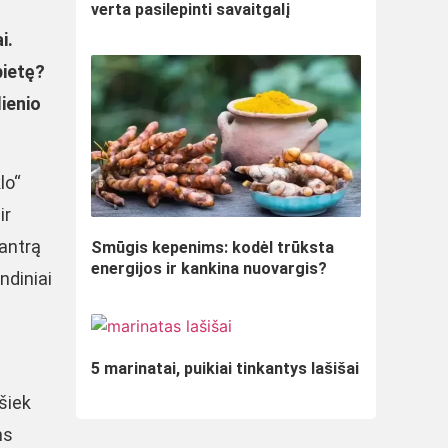
verta pasilepinti savaitgalį
i.
pietę?
ienio
lo“
ir
 antrą
Smūgis kepenims: kodėl trūksta
energijos ir kankina nuovargis?
ndiniai
5 marinatai, puikiai tinkantys lašišai
šiek
ms