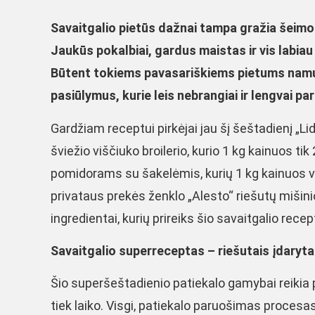
Savaitgalio pietūs dažnai tampa gražia šeimos t
Jaukūs pokalbiai, gardus maistas ir vis labiau
Būtent tokiems pavasariškiems pietums namuo
pasiūlymus, kurie leis nebrangiai ir lengvai pa
Gardžiam receptui pirkėjai jau šį šeštadienį „Li
šviežio viščiuko broilerio, kurio 1 kg kainuos ti
pomidorams su šakelėmis, kurių 1 kg kainuos vo
privataus prekės ženklo „Alesto“ riešutų mišinio p
ingredientai, kurių prireiks šio savaitgalio recep
Savaitgalio superreceptas – riešutais įdaryta
Šio superšeštadienio patiekalo gamybai reikia p
tiek laiko. Visgi, patiekalo paruošimas procesas