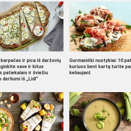
karpačas ir pica iš daržovių
Gurmaniški nuotykiai: 10 pat
ginkite save ir kitus
kuriuos bent kartą turite p
s patiekalais ir šviežiu
keliaujant
 derliumi iš „Lidl“