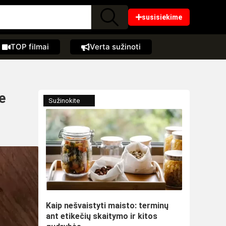
susisiekime
TOP filmai
Verta sužinoti
e
Sužinokite
Kaip nešvaistyti maisto: terminų
ant etikečių skaitymo ir kitos