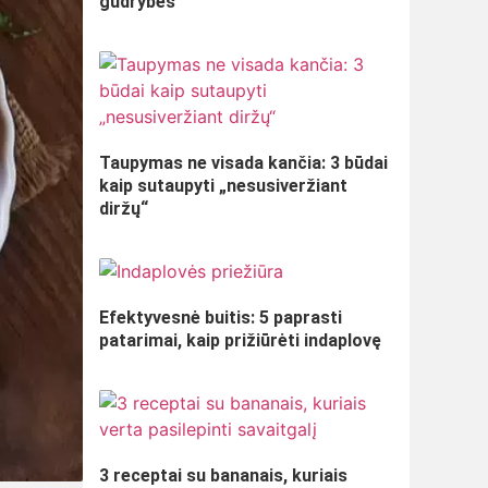
gudrybės
Taupymas ne visada kančia: 3 būdai
kaip sutaupyti „nesusiveržiant
diržų“
Efektyvesnė buitis: 5 paprasti
patarimai, kaip prižiūrėti indaplovę
3 receptai su bananais, kuriais