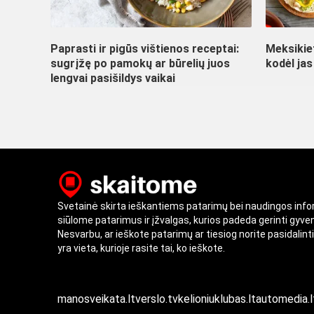
Paprasti ir pigūs vištienos receptai:
Meksikiet
sugrįžę po pamokų ar būrelių juos
kodėl jas
lengvai pasišildys vaikai
Svetainė skirta ieškantiems patarimų bei naudingos inf
siūlome patarimus ir įžvalgas, kurios padeda gerinti gyv
Nesvarbu, ar ieškote patarimų ar tiesiog norite pasidalint
yra vieta, kurioje rasite tai, ko ieškote.
manosveikata.lt
verslo.tv
kelioniuklubas.lt
automedia.l