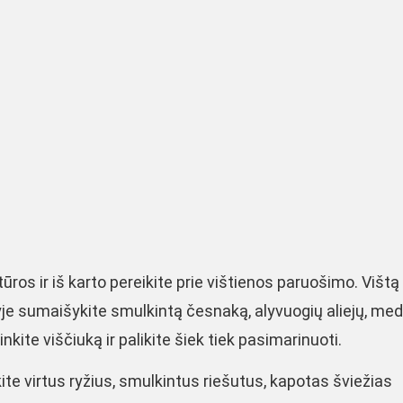
ūros ir iš karto pereikite prie vištienos paruošimo. Vištą
je sumaišykite smulkintą česnaką, alyvuogių aliejų, med
inkite viščiuką ir palikite šiek tiek pasimarinuoti.
e virtus ryžius, smulkintus riešutus, kapotas šviežias