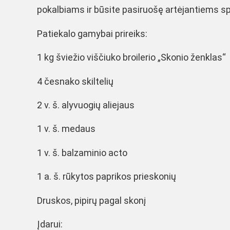
pokalbiams ir būsite pasiruošę artėjantiems s
Patiekalo gamybai prireiks:
1 kg šviežio viščiuko broilerio „Skonio ženklas“
4 česnako skiltelių
2 v. š. alyvuogių aliejaus
1 v. š. medaus
1 v. š. balzaminio acto
1 a. š. rūkytos paprikos prieskonių
Druskos, pipirų pagal skonį
Įdarui: