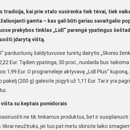
radicija, kai prie stalo susirenka tiek tėvai, tiek vaika
 žaliuojanti gamta – kas gali būti geriau savaitgalio po
se prekybos tinklas „Lidl“ parengė ypatingus šeštad
ruošti įdarytą vištą.
dl“ parduotuvių šaldytuvuose turėtų dairytis „Skonio ženk
k 2,22 Eur. Tądien ypatinga, 50 proc., nuolaida bus taikoma 
s 1,99 Eur. O programėlėje aktyvavę „Lidl Plus“ kuponą,
akelį (200 g) galėsite įsigyti už 1,11 Eur. Tai ir yra pagri
tui.
 višta su keptais pomidorais
asiruošti ne tik tinkamus produktus, bet ir susiplanuoti 
 tikrai neužtruks, jei tuo pat metu skirsite laiko smagie