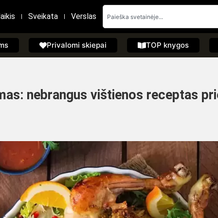
aikis
Sveikata
Verslas
ems
Privalomi skiepai
TOP knygos
mas: nebrangus vištienos receptas pri