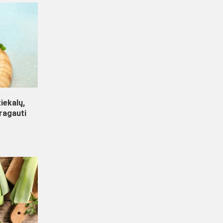
iekalų,
aragauti