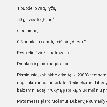
1 puodelio virtų ryžių
50 g sviesto „Pilos“
6 pomidorų
0,5 puodelio riešutų mišinio „Alesto“
Ryšulėlio šviežių petražolių
Druskos ir pipirų pagal skonį
Pirmiausia įkaitinkite orkaitę iki 200°C temperat
nuplaukite ir nusausinkite. Nedideliame dubeny
balzaminį actą ir rūkytą papriką. Šiuo mišiniu įtr
Pats metas įdaro ruošimui! Dubenyje sumaišykit