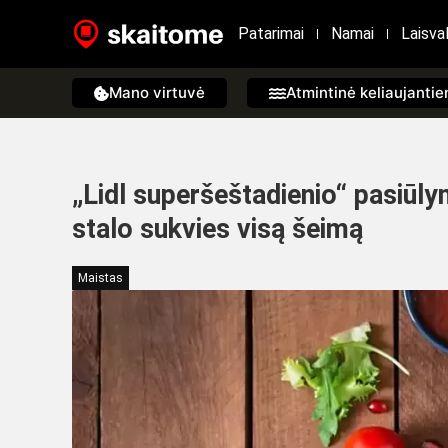
Patarimai
Namai
Laisval
Mano virtuvė
Atmintinė keliaujanti
„Lidl superšeštadienio“ pasiūly
stalo sukvies visą šeimą
Maistas