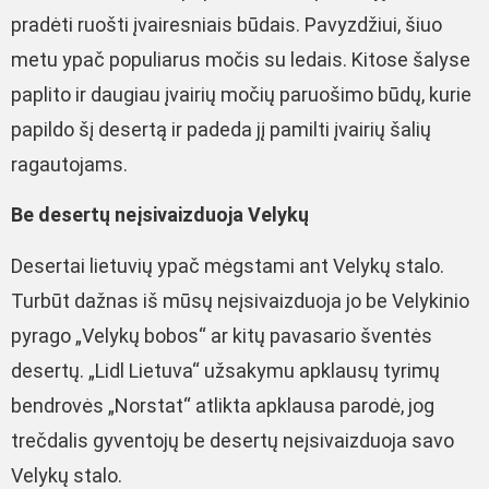
pradėti ruošti įvairesniais būdais. Pavyzdžiui, šiuo
metu ypač populiarus močis su ledais. Kitose šalyse
paplito ir daugiau įvairių močių paruošimo būdų, kurie
papildo šį desertą ir padeda jį pamilti įvairių šalių
ragautojams.
Be desertų neįsivaizduoja Velykų
Desertai lietuvių ypač mėgstami ant Velykų stalo.
Turbūt dažnas iš mūsų neįsivaizduoja jo be Velykinio
pyrago „Velykų bobos“ ar kitų pavasario šventės
desertų. „Lidl Lietuva“ užsakymu apklausų tyrimų
bendrovės „Norstat“ atlikta apklausa parodė, jog
trečdalis gyventojų be desertų neįsivaizduoja savo
Velykų stalo.