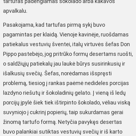
tartufas padengiamas šokolado arba kakavos
apvalkalu.
Pasakojama, kad tartufas pirmą sykį buvo
pagamintas per klaidą. Vienoje kavinėje, ruošdamas
patiekalus vestuvių šventei, italų virtuvės šefas Don
Pippo pastebėjo, jog pritrūko formų desertams ruošti,
o saldžiųjų patiekalų jau laukė būrys susirinkusių ir
išalkusių svečių. Šefas, norėdamas išspręsti
problemą, tiesiog į rankas paėmė nedideles porcijas
lazdyno riešutų ir šokoladinių gelato. Į vieną iš ledų
porcijų įpylė šiek tiek ištirpinto šokolado, vėliau viską
suvyniojo į cukrinį popierių, taip sukurdamas gerai
žinomą tartufo formą. Netyčia pavykęs desertas
buvo palankiai sutiktas vestuvių svečių ir iš karto