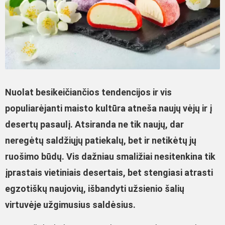
Nuolat besikeičiančios tendencijos ir vis
populiarėjanti maisto kultūra atneša naujų vėjų ir į
desertų pasaulį. Atsiranda ne tik naujų, dar
neregėtų saldžiųjų patiekalų, bet ir netikėtų jų
ruošimo būdų. Vis dažniau smaližiai nesitenkina tik
įprastais vietiniais desertais, bet stengiasi atrasti
egzotiškų naujovių, išbandyti užsienio šalių
virtuvėje užgimusius saldėsius.