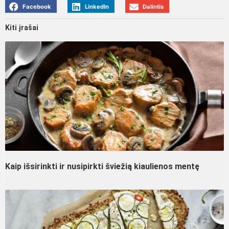
Facebook
LinkedIn
Dalintis
Kiti įrašai
Kaip išsirinkti ir nusipirkti šviežią kiaulienos mentę