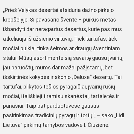
„Prieš Velykas desertai atsiduria dažno pirkėjo
krepšelyje. Ši pavasario šventė – puikus metas
išbandyti dar neragautus desertus, kurie pas mus
atkeliauja iš užsienio virtuvių. Tiek tartufas, tiek
močiai puikiai tinka šeimos ar draugų šventiniam
stalui. Mūsų asortimente šią savaitę gausu įvairių,
jau paruoštų, mums dar mažai pažįstamų, bet
išskirtinės kokybės ir skonio „Deluxe“ desertų. Tai
tartufai, plikytos tešlos pyragaičiai, įvairių rūšių
močiai, itališkieji tiramisu skanėstai, tartaletės ir
panašiai. Taip pat parduotuvėse gausus
pasirinkimas tradicinių pyragų ir tortų“, – sako „Lidl
Lietuva“ pirkimų tarnybos vadovė I. Čiužienė.