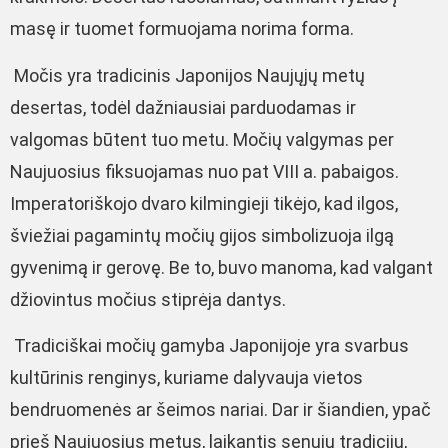
masę ir tuomet formuojama norima forma.
Močis yra tradicinis Japonijos Naujųjų metų
desertas, todėl dažniausiai parduodamas ir
valgomas būtent tuo metu. Močių valgymas per
Naujuosius fiksuojamas nuo pat VIII a. pabaigos.
Imperatoriškojo dvaro kilmingieji tikėjo, kad ilgos,
šviežiai pagamintų močių gijos simbolizuoja ilgą
gyvenimą ir gerovę. Be to, buvo manoma, kad valgant
džiovintus močius stiprėja dantys.
Tradiciškai močių gamyba Japonijoje yra svarbus
kultūrinis renginys, kuriame dalyvauja vietos
bendruomenės ar šeimos nariai. Dar ir šiandien, ypač
prieš Naujuosius metus, laikantis senųjų tradicijų,