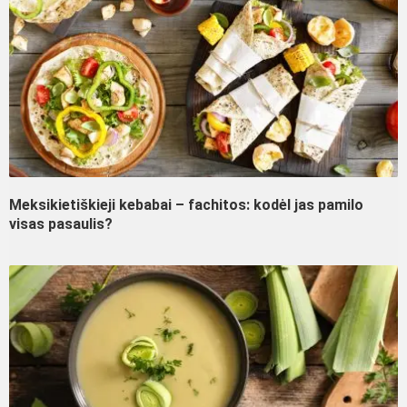
Meksikietiškieji kebabai – fachitos: kodėl jas pamilo
visas pasaulis?