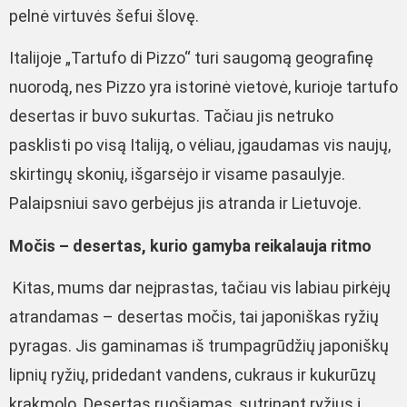
pelnė virtuvės šefui šlovę.
Italijoje „Tartufo di Pizzo“ turi saugomą geografinę
nuorodą, nes Pizzo yra istorinė vietovė, kurioje tartufo
desertas ir buvo sukurtas. Tačiau jis netruko
pasklisti po visą Italiją, o vėliau, įgaudamas vis naujų,
skirtingų skonių, išgarsėjo ir visame pasaulyje.
Palaipsniui savo gerbėjus jis atranda ir Lietuvoje.
Močis – desertas, kurio gamyba reikalauja ritmo
Kitas, mums dar neįprastas, tačiau vis labiau pirkėjų
atrandamas – desertas močis, tai japoniškas ryžių
pyragas. Jis gaminamas iš trumpagrūdžių japoniškų
lipnių ryžių, pridedant vandens, cukraus ir kukurūzų
krakmolo. Desertas ruošiamas, sutrinant ryžius į