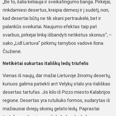
„Be to, šalia keliauja ir sveikatingumo banga. Pirkėjai,
rinkdamiesi desertus, kreipia dėmesį ir į sudėtį, nori,
kad desertai būtų ne tik skani pertraukėlė, bet ir
palankūs sveikatai. Naujumo efektas taip pat
svarbus, pirkėjai linkę išbandyti netikėtus skonius“, –
sako „Lidl Lietuva“ pirkimų tarnybos vadovė Ilona
Čiužienė.
Netikėtai sukurtas itališkų ledų triufelis
Vienas iš naujų, dar mažai Lietuvoje žinomų desertų,
kuriuos galima patiekti ant Velykų stalo yra itališkas
desertas tartufas. Jis kilo iš Pizzo miesto Kalabrijos
regione. Desertas yra rutuliuko formos, sudarytas iš
mažiausiai dviejų skonių gelato ledų. Paprastai