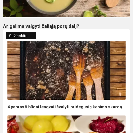
Ar galima valgyti žaliąją porų dalį?
Sužinokite
4 paprasti būdai lengvai išvalyti pridegusią kepimo skardą