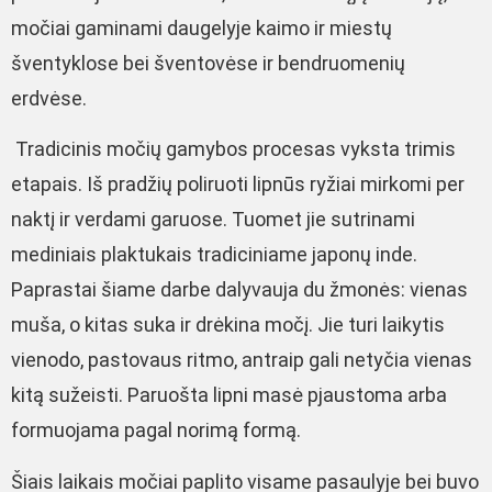
močiai gaminami daugelyje kaimo ir miestų
šventyklose bei šventovėse ir bendruomenių
erdvėse.
Tradicinis močių gamybos procesas vyksta trimis
etapais. Iš pradžių poliruoti lipnūs ryžiai mirkomi per
naktį ir verdami garuose. Tuomet jie sutrinami
mediniais plaktukais tradiciniame japonų inde.
Paprastai šiame darbe dalyvauja du žmonės: vienas
muša, o kitas suka ir drėkina močį. Jie turi laikytis
vienodo, pastovaus ritmo, antraip gali netyčia vienas
kitą sužeisti. Paruošta lipni masė pjaustoma arba
formuojama pagal norimą formą.
Šiais laikais močiai paplito visame pasaulyje bei buvo