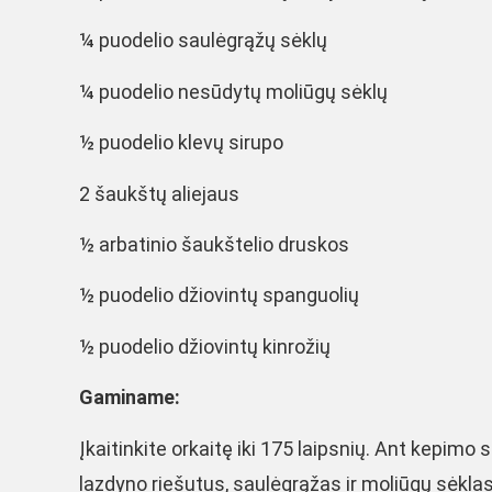
¼ puodelio saulėgrąžų sėklų
¼ puodelio nesūdytų moliūgų sėklų
½ puodelio klevų sirupo
2 šaukštų aliejaus
½ arbatinio šaukštelio druskos
½ puodelio džiovintų spanguolių
½ puodelio džiovintų kinrožių
Gaminame:
Įkaitinkite orkaitę iki 175 laipsnių. Ant kepimo
lazdyno riešutus, saulėgrąžas ir moliūgų sėklas. 