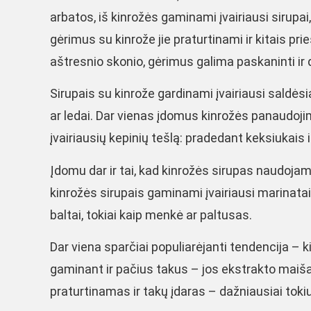
arbatos, iš kinrožės gaminami įvairiausi sirupai,
gėrimus su kinrože jie praturtinami ir kitais pr
aštresnio skonio, gėrimus galima paskaninti ir d
Sirupais su kinrože gardinami įvairiausi saldėsia
ar ledai. Dar vienas įdomus kinrožės panaudojim
įvairiausių kepinių tešlą: pradedant keksiukais
Įdomu dar ir tai, kad kinrožės sirupas naudoja
kinrožės sirupais gaminami įvairiausi marinatai
baltai, tokiai kaip menkė ar paltusas.
Dar viena sparčiai populiarėjanti tendencija – 
gaminant ir pačius takus – jos ekstrakto maišant
praturtinamas ir takų įdaras – dažniausiai tokiu