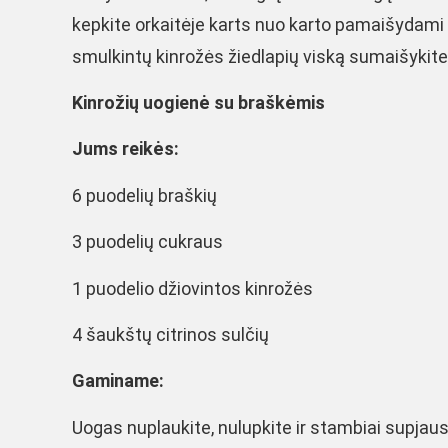
kepkite orkaitėje karts nuo karto pamaišydami 
smulkintų kinrožės žiedlapių viską sumaišykite. 
Kinrožių uogienė su braškėmis
Jums reikės:
6 puodelių braškių
3 puodelių cukraus
1 puodelio džiovintos kinrožės
4 šaukštų citrinos sulčių
Gaminame:
Uogas nuplaukite, nulupkite ir stambiai supjaust