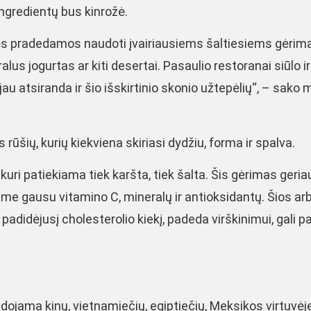
ingredientų bus kinrožė.
ės pradedamos naudoti įvairiausiems šaltiesiems gėri
alus jogurtas ar kiti desertai. Pasaulio restoranai siūlo ir
jau atsiranda ir šio išskirtinio skonio užtepėlių“, – sako 
rūšių, kurių kiekviena skiriasi dydžiu, forma ir spalva.
uri patiekiama tiek karšta, tiek šalta. Šis gėrimas geria
ame gausu vitamino C, mineralų ir antioksidantų. Šios ar
adidėjusį cholesterolio kiekį, padeda virškinimui, gali p
dojama kinų, vietnamiečių, egiptiečių, Meksikos virtuvėj