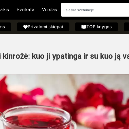
aikis
Sveikata
Verslas
ems
Privalomi skiepai
TOP knygos
kinrožė: kuo ji ypatinga ir su kuo ją v