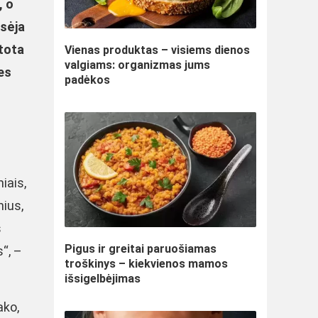
, o
rsėja
rtota
Vienas produktas – visiems dienos
valgiams: organizmas jums
es
padėkos
o
iais,
nius,
s
Pigus ir greitai paruošiamas
“, –
troškinys – kiekvienos mamos
išsigelbėjimas
ako,