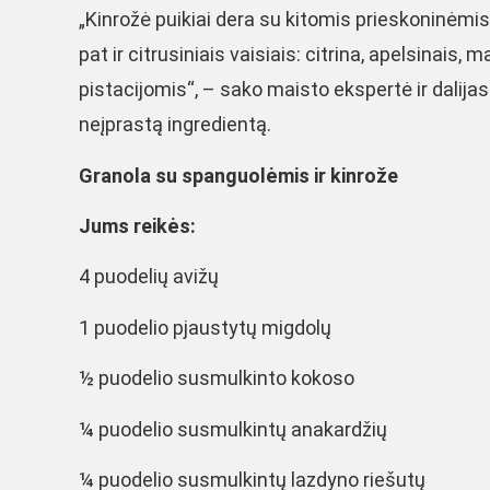
„Kinrožė puikiai dera su kitomis prieskoninėmis 
pat ir citrusiniais vaisiais: citrina, apelsinais,
pistacijomis“, – sako maisto ekspertė ir dalijas
neįprastą ingredientą.
Granola su spanguolėmis ir kinrože
Jums reikės:
4 puodelių avižų
1 puodelio pjaustytų migdolų
½ puodelio susmulkinto kokoso
¼ puodelio susmulkintų anakardžių
¼ puodelio susmulkintų lazdyno riešutų