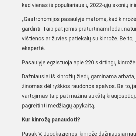
kad vienas iš populiariausių 2022-ųjų skonių ir 
„Gastronomijos pasaulyje matoma, kad kinrož
gardinti. Taip pat jomis praturtinami ledai, natūr
vištienos ar žuvies patiekalų su kinrože. Be to, 
ekspertė.
Pasaulyje egzistuoja apie 220 skirtingų kinrožės 
Dažniausiai iš kinrožių žiedų gaminama arbata, k
žinomas dėl ryškios raudonos spalvos. Be to, j
vartojimas taip pat mažina aukštą kraujospūdį, p
pagreitinti medžiagų apykaitą.
Kur kinrožę panaudoti?
Pasak V. Juodkazienės, kinrožė dažniausiai nau