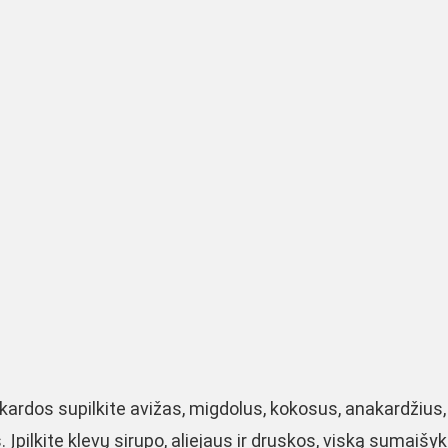
 skardos supilkite avižas, migdolus, kokosus, anakardžius,
Įpilkite klevų sirupo, aliejaus ir druskos, viską sumaišyki