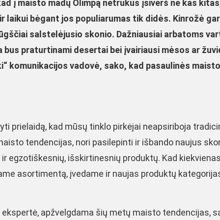
ad į maisto madų Olimpą netrukus įsiverš ne kas kitas
 ir laikui bėgant jos populiarumas tik didės. Kinrožė ga
 rūgščiai salstelėjusio skonio. Dažniausiai arbatoms va
ja bus
praturtinami desertai bei įvairiausi mėsos ar žuvi
Iki“ komunikacijos vadovė, sako, kad pasaulinės maist
prielaidą, kad mūsų tinklo pirkėjai neapsiriboja tradicin
aisto tendencijas, nori pasilepinti ir išbando naujus sko
 ir egzotiškesnių, išskirtinesnių produktų. Kad kiekviena
iame asortimentą, įvedame ir naujas produktų kategorijas
to ekspertė, apžvelgdama šių metų maisto tendencijas, s