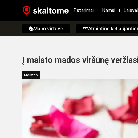
Patarimai
Namai
Laisval
Mano virtuvė
Atmintinė keliaujanti
Į maisto mados viršūnę veržiasi 
Maistas