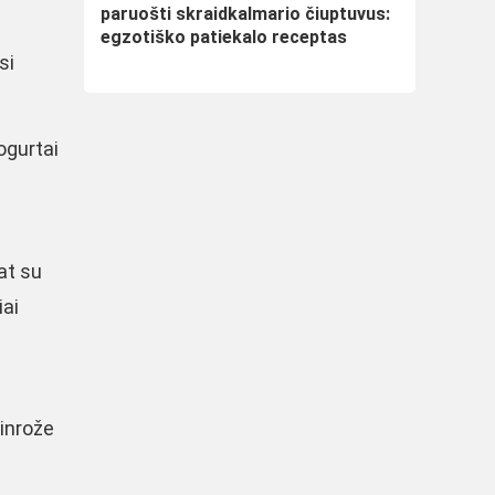
paruošti skraidkalmario čiuptuvus:
egzotiško patiekalo receptas
si
ogurtai
at su
iai
kinrože