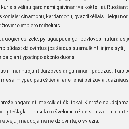
 kuriais vėliau gardinami gaivinantys kokteiliai. Ruošiant
ieskoniais: cinamonu, kardamonu, gvazdikėliais. Jeigu nori
žiovinto imbiero milteliais.
i: uogienės, žėlė, pyragai, pudingai, pavlovos, natūralūs j
o būdas: džiovintus jos žiedus susmulkinti ir įmaišyti į
 ir baigiant ypatingo skonio duona.
mas ir marinuojant daržoves ar gaminant padažus. Taip p
 mėsai – ypač paukštienai ar ėrienai bei žuviai, dažniaus
kinrože pagardinti meksikietiški takai. Kinrožė naudojama
 į tešlą, kuri nusidažo švelniai rožine spalva. Taip pat 
 atveju ji naudojama ne džiovinta, o šviežia.