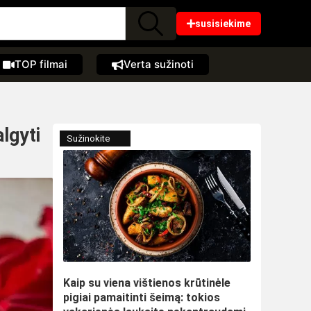
susisiekime
TOP filmai
Verta sužinoti
algyti
Sužinokite
Kaip su viena vištienos krūtinėle
pigiai pamaitinti šeimą: tokios