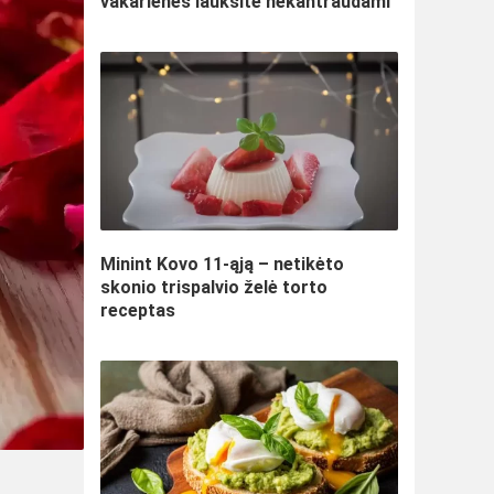
vakarienės lauksite nekantraudami
Minint Kovo 11-ąją – netikėto
skonio trispalvio želė torto
receptas