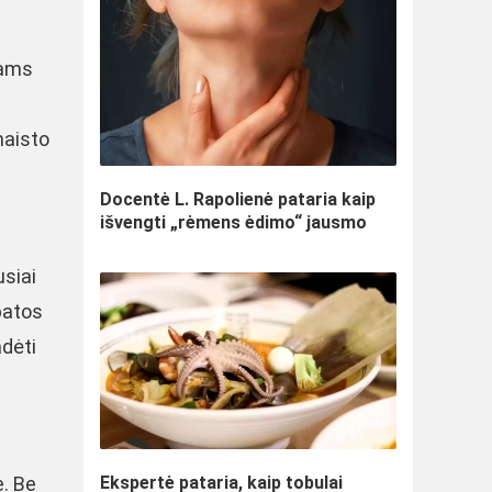
mams
maisto
Docentė L. Rapolienė pataria kaip
išvengti „rėmens ėdimo“ jausmo
usiai
batos
adėti
e. Be
Ekspertė pataria, kaip tobulai