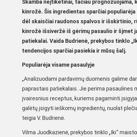
Skamba neįtikėtinai, tačiau prognozuojama, k
kinrožė. Šis ingredientas sparčiai populiarėja
dėl skaisčiai raudonos spalvos ir išskirtinio,
kinrožė išsiveržė iš gėrimų pasaulio ir šįmet 
patiekalai. Vaida Budrienė, prekybos tinklo „
tendencijos sparčiai pasiekia ir mūsų šalį.
Populiarėja visame pasaulyje
„Analizuodami pardavimų duomenis galime daryti 
paprastais patiekalais. Jie perima pasaulines m
įvairesnius receptus, kuriems pagaminti įsigyja
galėtų įsigyti ieškomų ingredientų, nuolat pleč
teigia V. Budrienė.
Vilma Juodkazienė, prekybos tinklo „Iki“ mais