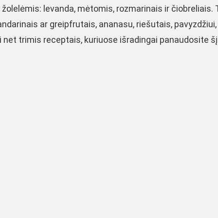
žolelėmis: levanda, mėtomis, rozmarinais ir čiobreliais. 
 mandarinais ar greipfrutais, ananasu, riešutais, pavyzdžiui,
i net trimis receptais, kuriuose išradingai panaudosite šį