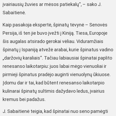
įvairiausių žuvies ar mėsos patiekalų“, – sako J.
Sabaitienė.
Kaip pasakoja ekspertė, špinatų tėvynė – Senovės
Persija, iš ten jie buvo įvežti į Kiniją. Tiesa, Europoje
šis augalas atsirado gerokai vėliau. Viduramžiais
špinatų į Ispaniją atvežė arabai, kurie špinatus vadino
„daržovių karaliais“. Tačiau labiausiai špinatai paplito
renesanso laikotarpiu: juos labai mėgo vienuoliai ir
pirmieji špinatus pradėjo auginti vienuolynų ūkiuose.
Įdomu dar ir tai, kad būtent renesanso laikotarpio
kulinarai špinatų sultimis dažydavo ledus, įvairius
kremus bei padažus.
J. Sabaitienė teigia, kad špinatai nuo seno pamėgti