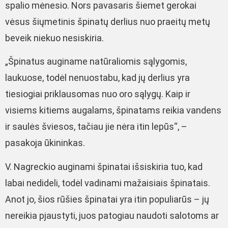
spalio mėnesio. Nors pavasaris šiemet gerokai
vėsus šiųmetinis špinatų derlius nuo praeitų metų
beveik niekuo nesiskiria.
„Špinatus auginame natūraliomis sąlygomis,
laukuose, todėl nenuostabu, kad jų derlius yra
tiesiogiai priklausomas nuo oro sąlygų. Kaip ir
visiems kitiems augalams, špinatams reikia vandens
ir saulės šviesos, tačiau jie nėra itin lepūs“, –
pasakoja ūkininkas.
V. Nagreckio auginami špinatai išsiskiria tuo, kad
labai nedideli, todėl vadinami mažaisiais špinatais.
Anot jo, šios rūšies špinatai yra itin populiarūs – jų
nereikia pjaustyti, juos patogiau naudoti salotoms ar