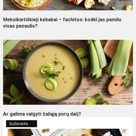
Meksikietiškieji kebabai – fachitos: kodėl jas pamilo
visas pasaulis?
Ar galima valgyti žaliąją porų dalį?
Sužinokite