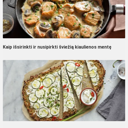
Kaip išsirinkti ir nusipirkti šviežią kiaulienos mentę