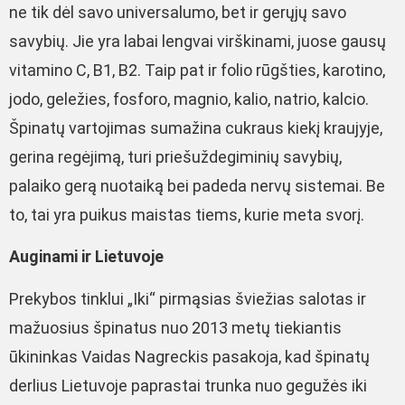
ne tik dėl savo universalumo, bet ir gerųjų savo
savybių. Jie yra labai lengvai virškinami, juose gausų
vitamino C, B1, B2. Taip pat ir folio rūgšties, karotino,
jodo, geležies, fosforo, magnio, kalio, natrio, kalcio.
Špinatų vartojimas sumažina cukraus kiekį kraujyje,
gerina regėjimą, turi priešuždegiminių savybių,
palaiko gerą nuotaiką bei padeda nervų sistemai. Be
to, tai yra puikus maistas tiems, kurie meta svorį.
Auginami ir Lietuvoje
Prekybos tinklui „Iki“ pirmąsias šviežias salotas ir
mažuosius špinatus nuo 2013 metų tiekiantis
ūkininkas Vaidas Nagreckis pasakoja, kad špinatų
derlius Lietuvoje paprastai trunka nuo gegužės iki