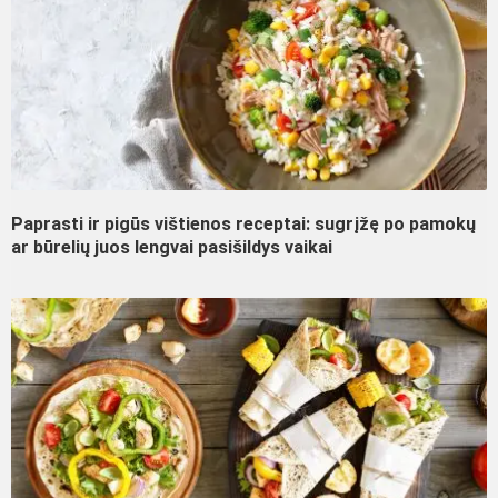
Paprasti ir pigūs vištienos receptai: sugrįžę po pamokų
ar būrelių juos lengvai pasišildys vaikai