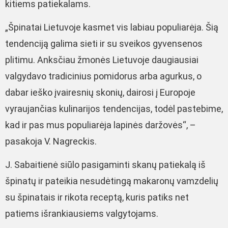
kitiems patiekalams.
„Špinatai Lietuvoje kasmet vis labiau populiarėja. Šią
tendenciją galima sieti ir su sveikos gyvensenos
plitimu. Anksčiau žmonės Lietuvoje daugiausiai
valgydavo tradicinius pomidorus arba agurkus, o
dabar ieško įvairesnių skonių, dairosi į Europoje
vyraujančias kulinarijos tendencijas, todėl pastebime,
kad ir pas mus populiarėja lapinės daržovės“, –
pasakoja V. Nagreckis.
J. Sabaitienė siūlo pasigaminti skanų patiekalą iš
špinatų ir pateikia nesudėtingą makaronų vamzdelių
su špinatais ir rikota receptą, kuris patiks net
patiems išrankiausiems valgytojams.