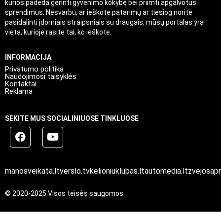
kurios padeda gerinti gyvenimo kokybę bei priimti apgalvotus
sprendimus. Nesvarbu, ar ieškote patarimų ar tiesiog norite
pasidalinti įdomiais straipsniais su draugais, mūsų portalas yra
vieta, kurioje rasite tai, ko ieškote.
INFORMACIJA
Privatumo politika
Naudojimosi taisyklės
Kontaktai
Reklama
SEKITE MUS SOCIALINIUOSE TINKLUOSE
manosveikata.lt
verslo.tv
kelioniuklubas.lt
automedia.lt
zvejosapn
© 2020-2025 Visos teisės saugomos.