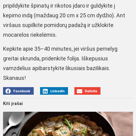
pripildykite špinatų ir rikotos įdaro ir guldykite į
kepimo indą (maždaug 20 cm x 25 cm dydžio). Ant
viršaus supilkite pomidorų padažą ir užklokite
mocarelos riekelėmis.
Kepkite apie 35–40 minutes, jei viršus pernelyg
greitai skrunda, pridenkite folija. Iškepusius
vamzdelius apibarstykite likusiais bazilikais.
Skanaus!
Facebook
LinkedIn
Dalintis
Kiti įrašai