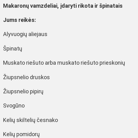
Makaronų vamzdeliai, įdaryti rikota ir špinatais
Jums reikės:
Alyvuogių aliejaus
Špinatų
Muskato riešuto arba muskato riešuto prieskonių
Žiupsnelio druskos
Žiupsnelio pipirų
Svogūno
Kelių skiltelių česnako
Kelių pomidorų