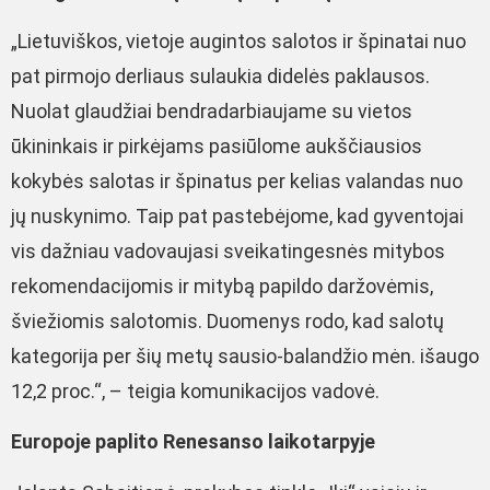
„Lietuviškos, vietoje augintos salotos ir špinatai nuo
pat pirmojo derliaus sulaukia didelės paklausos.
Nuolat glaudžiai bendradarbiaujame su vietos
ūkininkais ir pirkėjams pasiūlome aukščiausios
kokybės salotas ir špinatus per kelias valandas nuo
jų nuskynimo. Taip pat pastebėjome, kad gyventojai
vis dažniau vadovaujasi sveikatingesnės mitybos
rekomendacijomis ir mitybą papildo daržovėmis,
šviežiomis salotomis. Duomenys rodo, kad salotų
kategorija per šių metų sausio-balandžio mėn. išaugo
12,2 proc.“, – teigia komunikacijos vadovė.
Europoje paplito Renesanso laikotarpyje