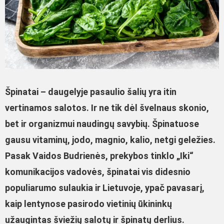
Špinatai – daugelyje pasaulio šalių yra itin
vertinamos salotos. Ir ne tik dėl švelnaus skonio,
bet ir organizmui naudingų savybių. Špinatuose
gausu vitaminų, jodo, magnio, kalio, netgi geležies.
Pasak Vaidos Budrienės, prekybos tinklo „Iki“
komunikacijos vadovės, špinatai vis didesnio
populiarumo sulaukia ir Lietuvoje, ypač pavasarį,
kaip lentynose pasirodo vietinių ūkininkų
užaugintas šviežių salotų ir špinatų derlius.