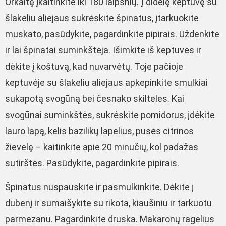
Orkaitę įkaitinkite iki 180 laipsnių. Į didelę keptuvę su
šlakeliu aliejaus sukrėskite špinatus, įtarkuokite
muskato, pasūdykite, pagardinkite pipirais. Uždenkite
ir lai špinatai suminkštėja. Išimkite iš keptuvės ir
dėkite į koštuvą, kad nuvarvėtų. Toje pačioje
keptuvėje su šlakeliu aliejaus apkepinkite smulkiai
sukapotą svogūną bei česnako skilteles. Kai
svogūnai suminkštės, sukrėskite pomidorus, įdėkite
lauro lapą, kelis bazilikų lapelius, pusės citrinos
žievelę – kaitinkite apie 20 minučių, kol padažas
sutirštės. Pasūdykite, pagardinkite pipirais.
Špinatus nuspauskite ir pasmulkinkite. Dėkite į
dubenį ir sumaišykite su rikota, kiaušiniu ir tarkuotu
parmezanu. Pagardinkite druska. Makaronų ragelius