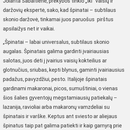
Jolanta Sabaitienė, prekybos tinklo „Iki“ vaisių ir
daržovių ekspertė, sako, kad špinatai – subtilaus
skonio daržovė, tinkamai juos paruošus pirštus
apsilaižys net ir vaikai.
„Špinatai – labai universalus, subtilaus skonio
augalas. Špinatais galima gardinti įvairiausias
salotas, juos dėti į įvairius vaisių kokteilius ar
glotnučius, sriubas, kepti blynus, gaminti įvairiausius
padažus, pavyzdžiui, pesto. Italijoje špinatais
gardinami makaronai, picos, sumuštiniai, o vienas
šios šalies gyventojų mėgstamiausių patiekalų –
lazanija, ravioliai arba makaronų vamzdeliai su
špinatais ir varške. Keptus ant sviesto ar aliejaus
špinatus taip pat galima patiekti ir kaip garnyrą prie