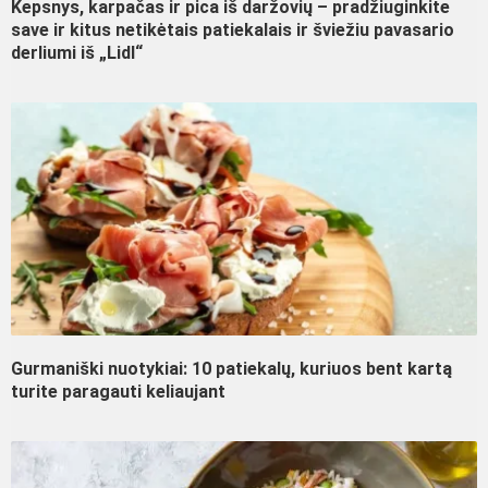
Kepsnys, karpačas ir pica iš daržovių – pradžiuginkite
save ir kitus netikėtais patiekalais ir šviežiu pavasario
derliumi iš „Lidl“
Gurmaniški nuotykiai: 10 patiekalų, kuriuos bent kartą
turite paragauti keliaujant