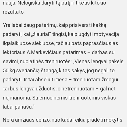
nauja. Nelogiška daryti tą patį ir tikėtis kitokio
rezultato.
Yra labai daug patarimų, kaip prisiversti kažką
padaryti, kai „žiauriai“ tingisi, kaip ugdyti motyvaciją
ilgalaikiuose siekiuose, tačiau pats paprasčiausias
lektoriaus A.Markevičiaus patarimas – darbas su
savimi, nuolatinės treniruotės: „Vienas lengvai pakels
50 kg sveriančią štangą, kitas sakys, jog negali to
padaryti. Ir tai absoliuti tiesa – treniruotam žmogui
tai bus lengva užduotis, o netreniruotam – gal net
neįmanoma. Su emocinėmis treniruotėmis viskas
labai panašu.“
Nėra amžiaus cenzo, nuo kada reikia pradėti mokytis