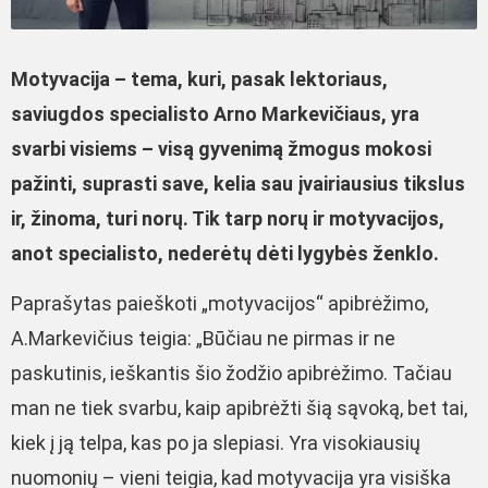
Motyvacija – tema, kuri, pasak lektoriaus,
saviugdos specialisto Arno Markevičiaus, yra
svarbi visiems – visą gyvenimą žmogus mokosi
pažinti, suprasti save, kelia sau įvairiausius tikslus
ir, žinoma, turi norų. Tik tarp norų ir motyvacijos,
anot specialisto, nederėtų dėti lygybės ženklo.
Paprašytas paieškoti „motyvacijos“ apibrėžimo,
A.Markevičius teigia: „Būčiau ne pirmas ir ne
paskutinis, ieškantis šio žodžio apibrėžimo. Tačiau
man ne tiek svarbu, kaip apibrėžti šią sąvoką, bet tai,
kiek į ją telpa, kas po ja slepiasi. Yra visokiausių
nuomonių – vieni teigia, kad motyvacija yra visiška