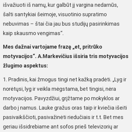
išvažiuoti iš namų, kur galbūt jį vargina nedarnūs,
šalti santykiai šeimoje, visuotinio supratimo
nebuvimas – štai čia jau bus studijų pasirinkimas
kaip skausmo vengimas“.
Mes dažnai vartojame frazę „et, pritrūko
motyvacijos“. A.Markevičius išsiria tris motyvacijos
žlugimo aspektus:
1. Pradinis, kai žmogus tingi net kažką pradėti. „Lyg ir
norėtųsi, lyg ir veikla mėgstama, bet tingisi, nėra
motyvacijos. Pavyzdžiui, grįžtame po mokyklos ar
darbo į namus. Lauke gražus oras taip ir kviečia išeiti
pasivaikščioti, pasivažinėti riedučiais ir t.t. Bet mes
geriau išsidrebiame ant sofos prieš televizorių ar