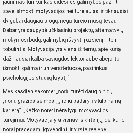
jaunimas turi kur kas didesnes galimybes pažinti
save, išmokti motyvacijos nei turėjau aš, ir tikriausiai
dvigubai daugiau progų, negu turėjo mūsų tėvai.
Dabar yra daugybė užklasinių projektų, alternatyvių
mokymosi būdų, galimybių išvykti į užsienį ir ten
tobulintis. Motyvacija yra viena iš temų, apie kurią
dažniausiai kalba saviugdos lektoriai, be abejo, to
išmokti galima ir universitetuose, pasirinkus
psichologijos studijų kryptį.“
Mes kasdien sakome: „noriu turėti daug pinigų“,
„noriu gražios šeimos“, „noriu padaryti stulbinamą
karjerą“. „Kažko norėti nėra lygu motyvacijos
turėjimui. Motyvacija yra vienas iš kriterijų, dėl kurio
norai pradedami įgyvendinti ir virsta realybe.