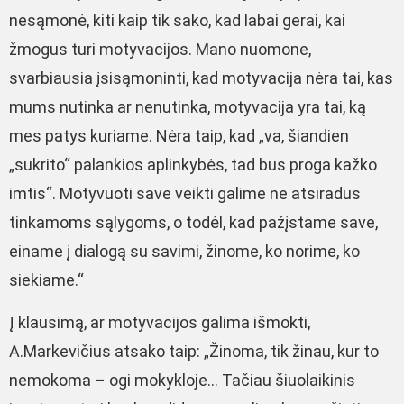
nesąmonė, kiti kaip tik sako, kad labai gerai, kai
žmogus turi motyvacijos. Mano nuomone,
svarbiausia įsisąmoninti, kad motyvacija nėra tai, kas
mums nutinka ar nenutinka, motyvacija yra tai, ką
mes patys kuriame. Nėra taip, kad „va, šiandien
„sukrito“ palankios aplinkybės, tad bus proga kažko
imtis“. Motyvuoti save veikti galime ne atsiradus
tinkamoms sąlygoms, o todėl, kad pažįstame save,
einame į dialogą su savimi, žinome, ko norime, ko
siekiame.“
Į klausimą, ar motyvacijos galima išmokti,
A.Markevičius atsako taip: „Žinoma, tik žinau, kur to
nemokoma – ogi mokykloje… Tačiau šiuolaikinis