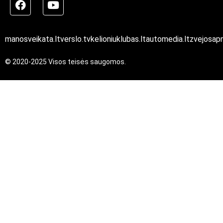
manosveikata.lt
verslo.tv
kelioniuklubas.lt
automedia.lt
zvejosapn
© 2020-2025 Visos teisės saugomos.