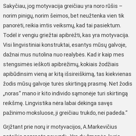
Sakyčiau, jog motyvacija greičiau yra noro rūšis –
norim pinigų, norim šeimos, bet neužtenka vien tik
panorėti, reikia imtis veiksmų, kad tai pasiektum.
Todėl ir vengiu griežtai apibrėžti, kas yra motyvacija.
Visi lingvistiniai konstruktai, esantys mūsų galvoje,
dažnai mus nutolina nuo realybės. Kad ir kaip mes
stengsimės ieškoti apibrėžimų, kokiais žodžiais
apibūdinsim vieną ar kitą išsireiškimą, tas kiekvienas
žodis mūsų galvoje turės skirtingą prasmę. Net žodis
„noras“ mano ir kito individo sąmonėje turi skirtingą
reikšmę. Lingvistika nėra labai dėkinga savęs
pažinimo moksluose, ji greičiau trukdo, nei padeda.“
Grįžtant prie norų ir motyvacijos, A.Markevičius