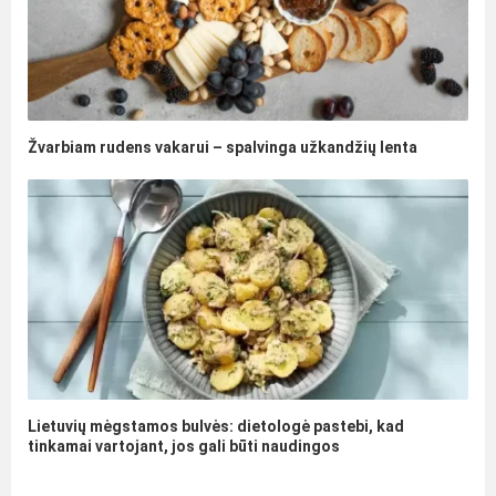
Žvarbiam rudens vakarui – spalvinga užkandžių lenta
Lietuvių mėgstamos bulvės: dietologė pastebi, kad
tinkamai vartojant, jos gali būti naudingos