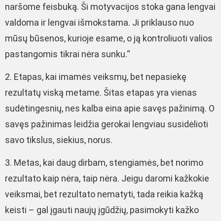
naršome feisbuką. Ši motyvacijos stoka gana lengvai
valdoma ir lengvai išmokstama. Ji priklauso nuo
mūsų būsenos, kurioje esame, o ją kontroliuoti valios
pastangomis tikrai nėra sunku.“
2. Etapas, kai imamės veiksmų, bet nepasiekę
rezultatų viską metame. Šitas etapas yra vienas
sudėtingesnių, nes kalba eina apie savęs pažinimą. O
savęs pažinimas leidžia gerokai lengviau susidėlioti
savo tikslus, siekius, norus.
3. Metas, kai daug dirbam, stengiamės, bet norimo
rezultato kaip nėra, taip nėra. Jeigu daromi kažkokie
veiksmai, bet rezultato nematyti, tada reikia kažką
keisti – gal įgauti naujų įgūdžių, pasimokyti kažko