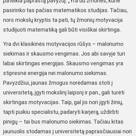
pateikia paprastą pavyzdį: „Yra du žmonės, kurie
pasirinko tas pačias matematikos studijas. Tačiau,
nors mokslų kryptis ta pati, tų žmonių motyvacija
studijuoti matematiką gali būti visiškai skirtinga.
Yra dvi klasikinės motyvacijos rūšys – malonumo
siekimas ir skausmo vengimas. Jos abi savyje turi
labai skirtingas energijas. Skausmo vengimas yra
stipresnė energija nei malonumo siekimas.
Pavyzdžiui, jaunas žmogus norėdamas stoti į
universitetą, įgyti mokslinį laipsnį ir pan., gali turėti
skirtingas motyvacijas. Taip, gal jis nori įgyti žinių,
tapti puikiu specialistu, padaryti karjerą, uždirbti
pinigų – tai bus malonumo siekimas. Tačiau kitas
jaunuolis stodamas į universitetą paprasčiausiai nori