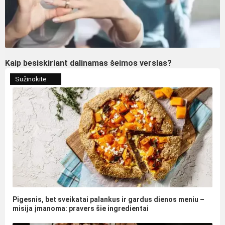
Kaip besiskiriant dalinamas šeimos verslas?
Sužinokite
Pigesnis, bet sveikatai palankus ir gardus dienos meniu –
misija įmanoma: pravers šie ingredientai