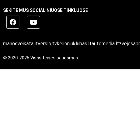
SEKITE MUS SOCIALINIUOSE TINKLUOSE
manosveikata.lt
verslo.tv
kelioniuklubas.lt
automedia.lt
zvejosapn
© 2020-2025 Visos teisės saugomos.