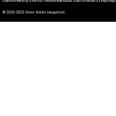
manosveikata.lt
verslo.tv
kelioniuklubas.lt
automedia.lt
zvejosapn
© 2020-2025 Visos teisės saugomos.