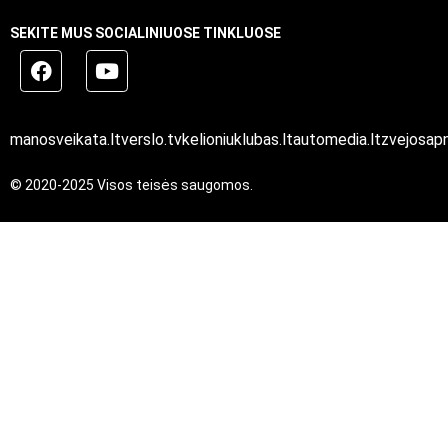
SEKITE MUS SOCIALINIUOSE TINKLUOSE
manosveikata.lt
verslo.tv
kelioniuklubas.lt
automedia.lt
zvejosapn
© 2020-2025 Visos teisės saugomos.