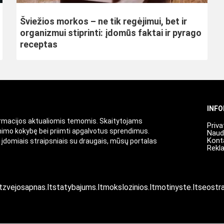
Šviežios morkos – ne tik regėjimui, bet ir
organizmui stiprinti: įdomūs faktai ir pyrago
receptas
INF
ormacijos aktualiomis temomis. Skaitytojams
Priva
enimo kokybę bei priimti apgalvotus sprendimus.
Naud
Kont
i įdomiais straipsniais su draugais, mūsų portalas
Rekl
t
zvejosapnas.lt
statybajums.lt
mokslozinios.lt
motinyste.lt
seostra