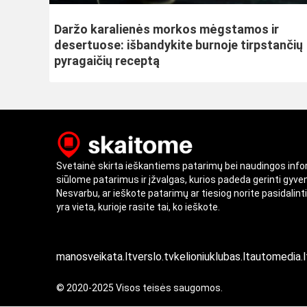
Daržo karalienės morkos mėgstamos ir
desertuose: išbandykite burnoje tirpstančių
pyragaičių receptą
Svetainė skirta ieškantiems patarimų bei naudingos inf
siūlome patarimus ir įžvalgas, kurios padeda gerinti gyv
Nesvarbu, ar ieškote patarimų ar tiesiog norite pasidalint
yra vieta, kurioje rasite tai, ko ieškote.
manosveikata.lt
verslo.tv
kelioniuklubas.lt
automedia.l
© 2020-2025 Visos teisės saugomos.