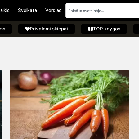
aikis
Sveikata
Verslas
ems
Privalomi skiepai
TOP knygos