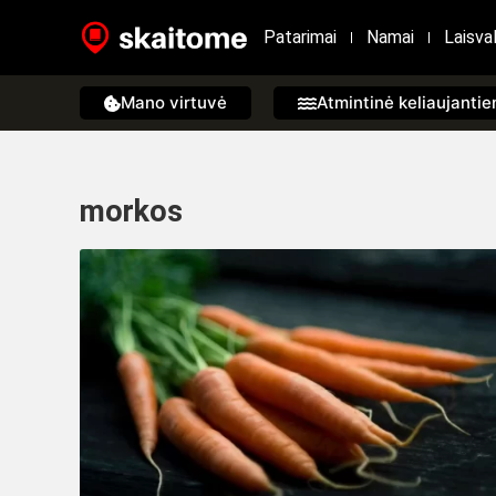
Patarimai
Namai
Laisval
Mano virtuvė
Atmintinė keliaujanti
morkos