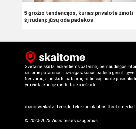
5 grožio tendencijos, kurias privalote žinoti
šį rudenį: jūsų oda padėkos
Svetainė skirta ieškantiems patarimų bei naudingos inf
siūlome patarimus ir įžvalgas, kurios padeda gerinti gyv
Nesvarbu, ar ieškote patarimų ar tiesiog norite pasidalint
yra vieta, kurioje rasite tai, ko ieškote.
manosveikata.lt
verslo.tv
kelioniuklubas.lt
automedia.l
© 2020-2025 Visos teisės saugomos.