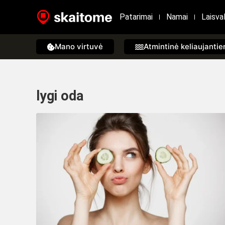
Patarimai
Namai
Laisval
Mano virtuvė
Atmintinė keliaujanti
lygi oda