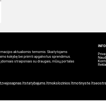
INF
ormacijos aktualiomis temomis. Skaitytojams
Priva
enimo kokybę bei priimti apgalvotus sprendimus.
Naud
Kont
i įdomiais straipsniais su draugais, mūsų portalas
Rekl
t
zvejosapnas.lt
statybajums.lt
mokslozinios.lt
motinyste.lt
seostra