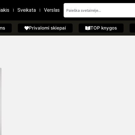
aikis
Sveikata
Verslas
ems
Privalomi skiepai
TOP knygos