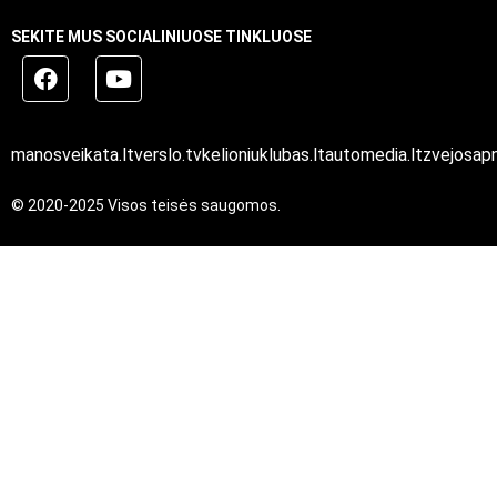
SEKITE MUS SOCIALINIUOSE TINKLUOSE
manosveikata.lt
verslo.tv
kelioniuklubas.lt
automedia.lt
zvejosapn
© 2020-2025 Visos teisės saugomos.