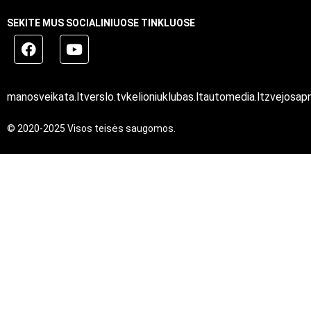
SEKITE MUS SOCIALINIUOSE TINKLUOSE
manosveikata.lt
verslo.tv
kelioniuklubas.lt
automedia.lt
zvejosapn
© 2020-2025 Visos teisės saugomos.