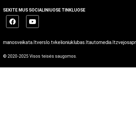
SEKITE MUS SOCIALINIUOSE TINKLUOSE
manosveikata.lt
verslo.tv
kelioniuklubas.lt
automedia.lt
zvejosapn
© 2020-2025 Visos teisės saugomos.