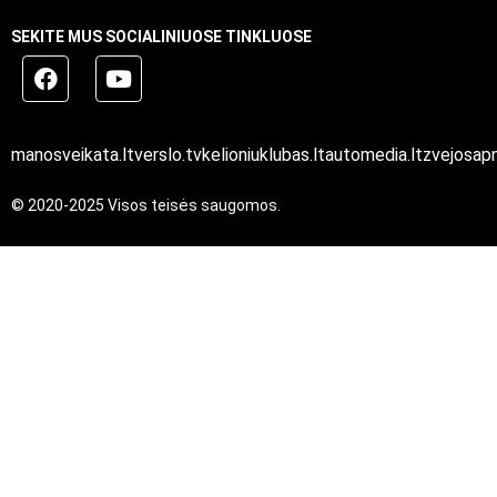
SEKITE MUS SOCIALINIUOSE TINKLUOSE
manosveikata.lt
verslo.tv
kelioniuklubas.lt
automedia.lt
zvejosapn
© 2020-2025 Visos teisės saugomos.