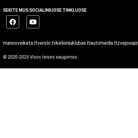
SEKITE MUS SOCIALINIUOSE TINKLUOSE
manosveikata.lt
verslo.tv
kelioniuklubas.lt
automedia.lt
zvejosapn
© 2020-2025 Visos teisės saugomos.