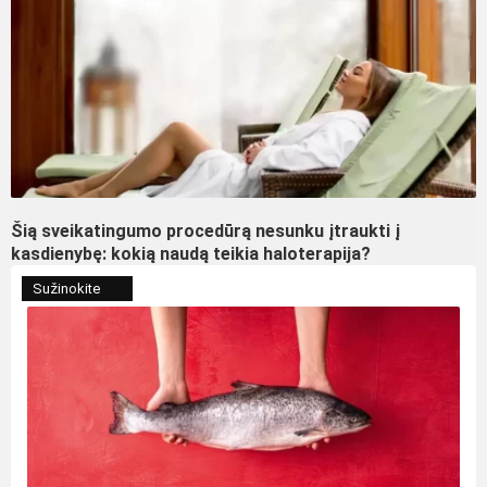
Šią sveikatingumo procedūrą nesunku įtraukti į
kasdienybę: kokią naudą teikia haloterapija?
Sužinokite