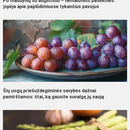
Po maudynių su augintiniu – nemalonios pasekmės:
įspėja apie paplūdimiuose tykančius pavojus
Šių uogų priešuždegiminės savybės dažnai
pamirštamos: štai, ką gausite suvalgę jų saują