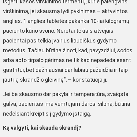
išgerti kasos virškinimo fermentų, kurie palengvins
virškinimą, jei skausmą lydi pykinimas – aktyvintos
anglies. 1 anglies tabletės pakanka 10-iai kilogramų
paciento kūno svorio. Neretai tokiais atvejais
pacientai pasitelkia įvairius liaudiškus gydymo
metodus. Tačiau būtina žinoti, kad, pavyzdžiui, sodos
arba acto tirpalo gėrimas ne tik kad nepadeda esant
gastritui, bet dažniausiai dar labiau pažeidžia ir taip
jautrią skrandžio gleivinę“, – konstatuoja ji.
Jei be skausmo dar pakyla ir temperatūra, svaigsta
galva, pacientas ima vemti, jam darosi silpna, būtina
nedelsiant kreiptis į gydymo įstaigą.
Ką valgyti, kai skauda skrandį?