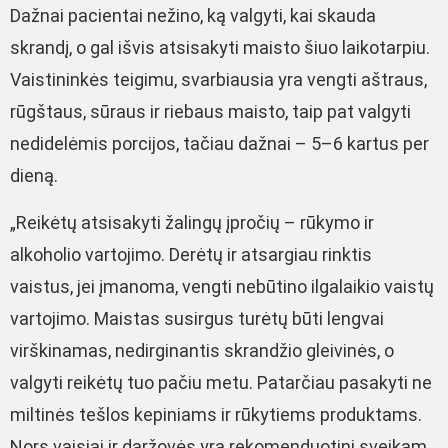
Dažnai pacientai nežino, ką valgyti, kai skauda
skrandį, o gal išvis atsisakyti maisto šiuo laikotarpiu.
Vaistininkės teigimu, svarbiausia yra vengti aštraus,
rūgštaus, sūraus ir riebaus maisto, taip pat valgyti
nedidelėmis porcijos, tačiau dažnai – 5–6 kartus per
dieną.
„Reikėtų atsisakyti žalingų įpročių – rūkymo ir
alkoholio vartojimo. Derėtų ir atsargiau rinktis
vaistus, jei įmanoma, vengti nebūtino ilgalaikio vaistų
vartojimo. Maistas susirgus turėtų būti lengvai
virškinamas, nedirginantis skrandžio gleivinės, o
valgyti reikėtų tuo pačiu metu. Patarčiau pasakyti ne
miltinės tešlos kepiniams ir rūkytiems produktams.
Nors vaisiai ir daržovės yra rekomenduotini sveikam