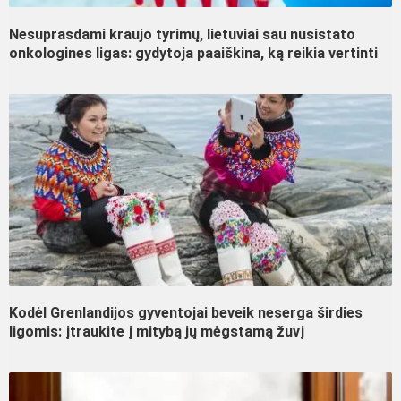
Nesuprasdami kraujo tyrimų, lietuviai sau nusistato
onkologines ligas: gydytoja paaiškina, ką reikia vertinti
Kodėl Grenlandijos gyventojai beveik neserga širdies
ligomis: įtraukite į mitybą jų mėgstamą žuvį