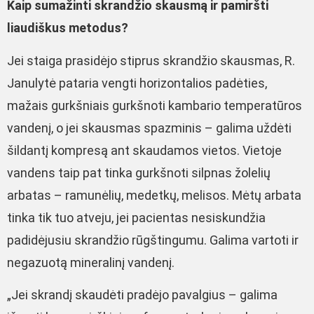
Kaip sumažinti skrandžio skausmą ir pamiršti
liaudiškus metodus?
Jei staiga prasidėjo stiprus skrandžio skausmas, R.
Janulytė pataria vengti horizontalios padėties,
mažais gurkšniais gurkšnoti kambario temperatūros
vandenį, o jei skausmas spazminis – galima uždėti
šildantį kompresą ant skaudamos vietos. Vietoje
vandens taip pat tinka gurkšnoti silpnas žolelių
arbatas – ramunėlių, medetkų, melisos. Mėtų arbata
tinka tik tuo atveju, jei pacientas nesiskundžia
padidėjusiu skrandžio rūgštingumu. Galima vartoti ir
negazuotą mineralinį vandenį.
„Jei skrandį skaudėti pradėjo pavalgius – galima