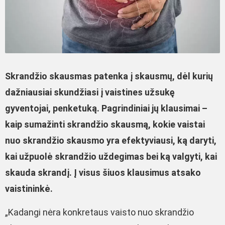
Skrandžio skausmas patenka į skausmų, dėl kurių
dažniausiai skundžiasi į vaistines užsukę
gyventojai, penketuką. Pagrindiniai jų klausimai –
kaip sumažinti skrandžio skausmą, kokie vaistai
nuo skrandžio skausmo yra efektyviausi, ką daryti,
kai užpuolė skrandžio uždegimas bei ką valgyti, kai
skauda skrandį. Į visus šiuos klausimus atsako
vaistininkė.
„Kadangi nėra konkretaus vaisto nuo skrandžio