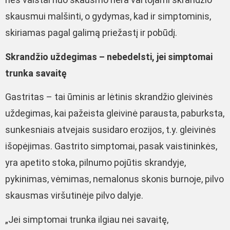
skausmui malšinti, o gydymas, kad ir simptominis,
skiriamas pagal galimą priežastį ir pobūdį.
Skrandžio uždegimas – nebedelsti, jei simptomai
trunka savaitę
Gastritas – tai ūminis ar lėtinis skrandžio gleivinės
uždegimas, kai pažeista gleivinė parausta, paburksta,
sunkesniais atvejais susidaro erozijos, t.y. gleivinės
išopėjimas. Gastrito simptomai, pasak vaistininkės,
yra apetito stoka, pilnumo pojūtis skrandyje,
pykinimas, vėmimas, nemalonus skonis burnoje, pilvo
skausmas viršutinėje pilvo dalyje.
„Jei simptomai trunka ilgiau nei savaitę,