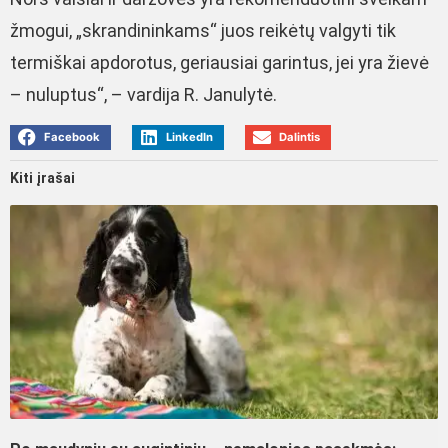
žmogui, „skrandininkams“ juos reikėtų valgyti tik
termiškai apdorotus, geriausiai garintus, jei yra žievė
– nuluptus“, – vardija R. Janulytė.
Facebook
LinkedIn
Dalintis
Kiti įrašai