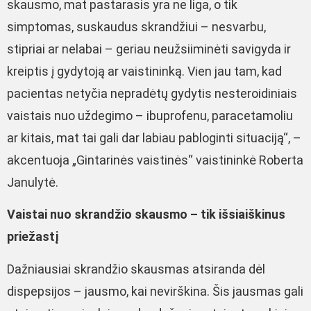
skausmo, mat pastarasis yra ne liga, o tik
simptomas, suskaudus skrandžiui – nesvarbu,
stipriai ar nelabai – geriau neužsiiminėti savigyda ir
kreiptis į gydytoją ar vaistininką. Vien jau tam, kad
pacientas netyčia nepradėtų gydytis nesteroidiniais
vaistais nuo uždegimo – ibuprofenu, paracetamoliu
ar kitais, mat tai gali dar labiau pabloginti situaciją“, –
akcentuoja „Gintarinės vaistinės“ vaistininkė Roberta
Janulytė.
Vaistai nuo skrandžio skausmo – tik išsiaiškinus
priežastį
Dažniausiai skrandžio skausmas atsiranda dėl
dispepsijos – jausmo, kai nevirškina. Šis jausmas gali