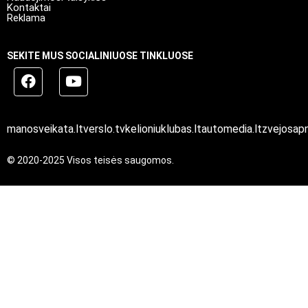
Kontaktai
Reklama
SEKITE MUS SOCIALINIUOSE TINKLUOSE
manosveikata.lt
verslo.tv
kelioniuklubas.lt
automedia.lt
zvejosapn
© 2020-2025 Visos teisės saugomos.