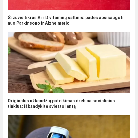
Ši žuvis tikras A ir D vitaminų šaltinis: padės apsisaugoti
nuo Parkinsono ir Alzheimerio
Originalus užkandžių pateikimas drebina socialinius
tinklus: išbandykite sviesto lentą