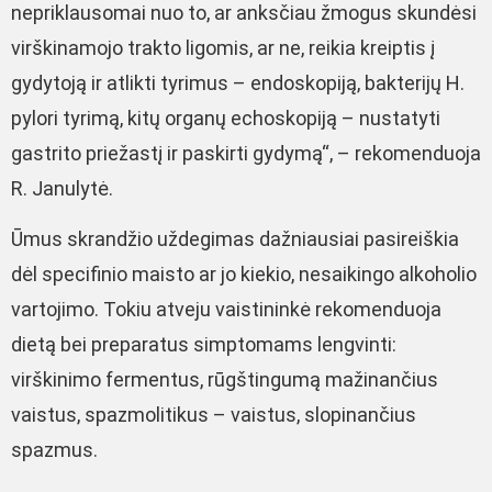
nepriklausomai nuo to, ar anksčiau žmogus skundėsi
virškinamojo trakto ligomis, ar ne, reikia kreiptis į
gydytoją ir atlikti tyrimus – endoskopiją, bakterijų H.
pylori tyrimą, kitų organų echoskopiją – nustatyti
gastrito priežastį ir paskirti gydymą“, – rekomenduoja
R. Janulytė.
Ūmus skrandžio uždegimas dažniausiai pasireiškia
dėl specifinio maisto ar jo kiekio, nesaikingo alkoholio
vartojimo. Tokiu atveju vaistininkė rekomenduoja
dietą bei preparatus simptomams lengvinti:
virškinimo fermentus, rūgštingumą mažinančius
vaistus, spazmolitikus – vaistus, slopinančius
spazmus.