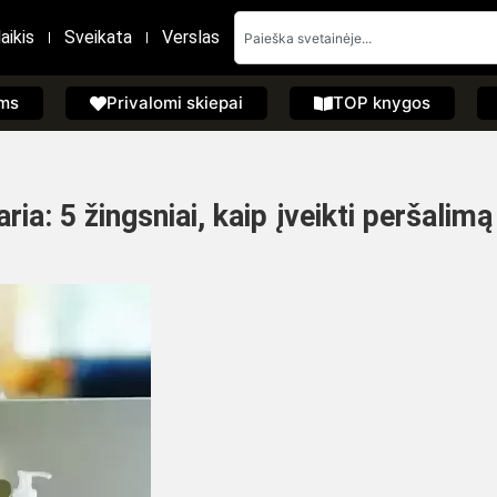
aikis
Sveikata
Verslas
ems
Privalomi skiepai
TOP knygos
ria: 5 žingsniai, kaip įveikti peršalimą