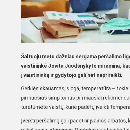
Šaltuoju metu dažniau sergama peršalimo ligom
vaistininkė Jovita Juodsnykytė nuramina, ka
į vaistininką ir gydytojo gali net neprireikti.
Gerklės skausmas, sloga, temperatūra – tokie s
pirmuosius simptomus pirmiausiai rekomenduoju 
turėtumėte vaistų, kurie padėtų įveikti tempera
Įveikti peršalimą gali padėti ir įvairios arbatos
reikalingais vitaminais. Peršalus vaistininkė tai