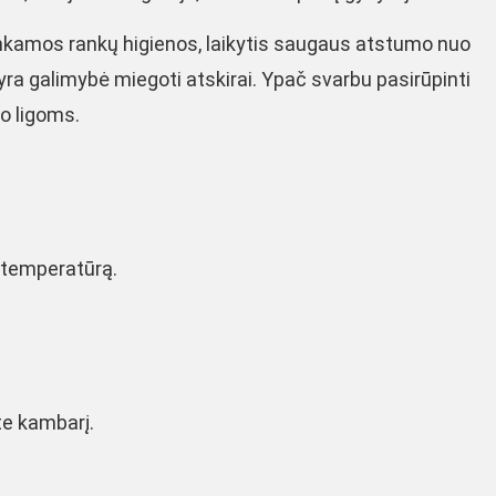
nkamos rankų higienos, laikytis saugaus atstumo nuo
 yra galimybė miegoti atskirai. Ypač svarbu pasirūpinti
o ligoms.
ą temperatūrą.
te kambarį.