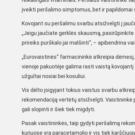
įveikti peršalimo simptomus, bet ir papildomai 
Kovojant su peršalimu svarbu atsižvelgti į jauč
„Jeigu jaučiate gerklės skausmą, pasirūpinkite 
prireiks purškalo jai malšinti“, – apibendrina vai
„Eurovaistinės“ farmacininkė atkreipia dėmesį, 
vienoje pakuotėje galima rasti vaistą kovojant
užgultai nosiai bei kosuliui.
Vis dėlto įsigyjant tokius vaistus svarbu atkreipt
rekomendaciją vertėtų atsižvelgti. Vaistininkė 
gali slopinti ir šiek tiek migdyti.
Pasak vaistininkės, taip gydyti peršalimą rekom
kuriuose yra paracetamolio ir vis tiek karščiuoja