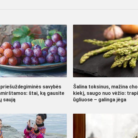
 priešuždegiminės savybės
Šalina toksinus, mažina cho
amirštamos: štai, ką gausite
kiekį, saugo nuo vėžio: trap
ų saują
ūgliuose – galinga jėga