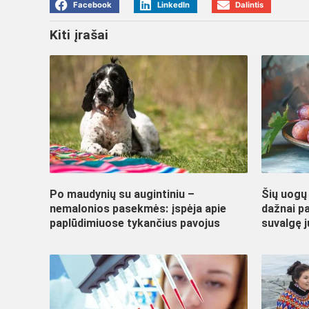
Facebook
LinkedIn
Dalintis
Kiti įrašai
Po maudynių su augintiniu –
Šių uogų
nemalonios pasekmės: įspėja apie
dažnai p
paplūdimiuose tykančius pavojus
suvalgę j