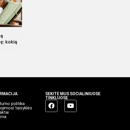
rą
ę: kokią
ORMACIJA
SEKITE MUS SOCIALINIUOSE
TINKLUOSE
tumo politika
ojimosi taisyklės
aktai
ama