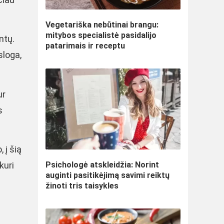
Vegetariška nebūtinai brangu:
mitybos specialistė pasidalijo
ntų.
patarimais ir receptu
sloga,
ur
s
 į šią
Psichologė atskleidžia: Norint
kuri
auginti pasitikėjimą savimi reiktų
žinoti tris taisykles