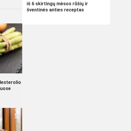
iš 6 skirtingų mėsos rūšių ir
šventinės anties receptas
lesterolio
iuose