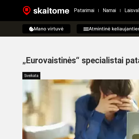
Patarimai
Namai
Laisval
Mano virtuvė
Atmintinė keliaujanti
„Eurovaistinės“ specialistai pata
Sveikata