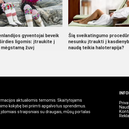
nlandijos gyventojai beveik
Šią sveikatingumo procedū
irdies ligomis: įtraukite į
nesunku įtraukti į kasdienyb
ų mėgstamą žuvį
naudą teikia haloterapija?
INF
ormacijos aktualiomis temomis. Skaitytojams
Priva
enimo kokybę bei priimti apgalvotus sprendimus.
Naud
Kont
i įdomiais straipsniais su draugais, mūsų portalas
Rekl