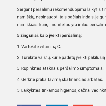
Sergant peršalimu rekomenduojama laikytis ti
namiškių, nesinaudoti tais pačiais indais, jeigu
namiškiais, kurių imunitetas yra imlus peršalim
5 žingsniai, kaip įveikti peršalimą:
1. Vartokite vitaminą C.
2. Turėkite vaistų, kurie padėtų įveikti pakilusi
3. Rūpinkitės atskirais peršalimo simptomais.
4. Gerkite prakaitavimą skatinančias arbatas.
5. Laikykitės tinkamos higienos, dažnai vėdinki