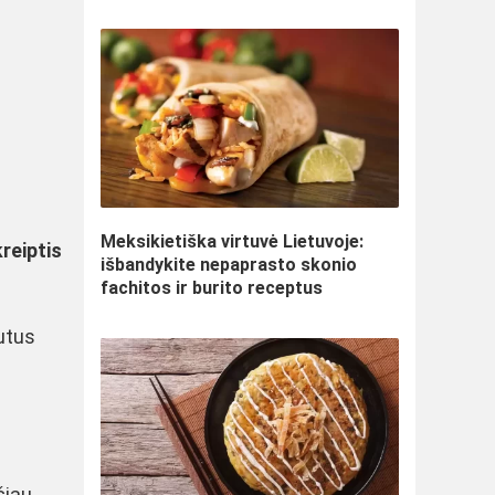
Meksikietiška virtuvė Lietuvoje:
reiptis
išbandykite nepaprasto skonio
fachitos ir burito receptus
utus
čiau