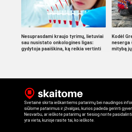
Nesuprasdami kraujo tyrimų, lietuviai
Kodėl Gre
sau nusistato onkologines ligas:
neserga š
gydytoja paaiškina, ką reikia vertinti
mitybą j
Svetainė skirta ieškantiems patarimų bei naudingos inf
siūlome patarimus ir įžvalgas, kurios padeda gerinti gyv
Nesvarbu, ar ieškote patarimų ar tiesiog norite pasidalint
yra vieta, kurioje rasite tai, ko ieškote.