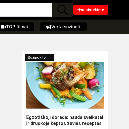
susisiekime
TOP filmai
Verta sužinoti
Sužinokite
Egzotiškoji dorada: nauda sveikatai
ir druskoje keptos žuvies receptas