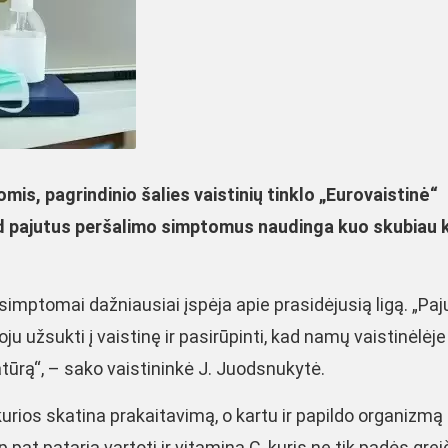
is, pagrindinio šalies vaistinių tinklo „Eurovaistinė“
d pajutus peršalimo simptomus naudinga kuo skubiau k
imptomai dažniausiai įspėja apie prasidėjusią ligą. „Paj
užsukti į vaistinę ir pasirūpinti, kad namų vaistinėlėje
tūrą“, – sako vaistininkė J. Juodsnukytė.
, kurios skatina prakaitavimą, o kartu ir papildo organizmą
p pat pataria vartoti ir vitaminą C, kuris ne tik padės grei