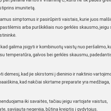
stiprins imunitetą.
iamus simptomus ir pasirūpinti vaistais, kurie juos malši
pastilėmis arba purškikliais nuo gerklės skausmo, jeigu 
stininkė.
kad galima įsigyti ir kombinuotų vaistų nuo peršalimo, k
į su temperatūra, galvos bei gerklės skausmu, padedanti
i dėmesį, kad jie skirstomi į dieninio ir naktinio vartojimo,
paaiškina, kad nakčiai skirtame preparate yra medžiaga, 
enduojama iki savaitės, tačiau jeigu vartojate vaistus,
te, savijauta negerėja, būtina kreiptis į gydytojus.