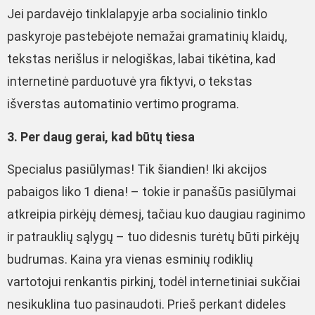
Jei pardavėjo tinklalapyje arba socialinio tinklo
paskyroje pastebėjote nemažai gramatinių klaidų,
tekstas nerišlus ir nelogiškas, labai tikėtina, kad
internetinė parduotuvė yra fiktyvi, o tekstas
išverstas automatinio vertimo programa.
3. Per daug gerai, kad būtų tiesa
Specialus pasiūlymas! Tik šiandien! Iki akcijos
pabaigos liko 1 diena! – tokie ir panašūs pasiūlymai
atkreipia pirkėjų dėmesį, tačiau kuo daugiau raginimo
ir patrauklių sąlygų – tuo didesnis turėtų būti pirkėjų
budrumas. Kaina yra vienas esminių rodiklių
vartotojui renkantis pirkinį, todėl internetiniai sukčiai
nesikuklina tuo pasinaudoti. Prieš perkant dideles