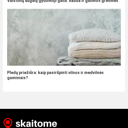
Vaistinių augalų gydomoji galia: nauda ir galimos grėsmės
Pledų priežiūra: kaip pasirūpinti vilnos ir medvilnės
gaminiais?