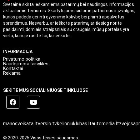
Svetainė skirta ieškantiems patarimų bei naudingos informacijos
aktualiomis temomis. Skaitytojams siūlome patarimus ir įžvalgas,
kurios padeda gerinti gyvenimo kokybę bei priimti apgalvotus
sprendimus. Nesvarbu, ar ieškote patarimų ar tiesiog norite
pasidalinti įdomiais straipsniais su draugais, mūsų portalas yra
vieta, kurioje rasite tai, ko ieškote.
INFORMACIJA
Privatumo politika
Naudojimosi taisyklės
Kontaktai
Reklama
SEKITE MUS SOCIALINIUOSE TINKLUOSE
manosveikata.lt
verslo.tv
kelioniuklubas.lt
automedia.lt
zvejosapn
© 2020-2025 Visos teisės saugomos.