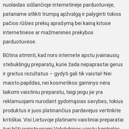
nuolaidas siūlančioje internetinėje parduotuvėje,
patariame atlikti trumpą apžvalgą ir palyginti tokios
pačios rūšies prekių aprašymą bei kainą kitose
internetinėse ar mažmeninės prekybos
parduotuvėse.
Būtina atminti, kad nors internete apstu įvairiausių
stebuklingų preparatų, kurie žada nepaprastai gerus
ir greitus rezultatus – gydyti gali tik vaistai! Nei
maisto papildas, nei kosmetikos gaminys nėra
laikomi vaistiniu preparatu, taigi jeigu jie yra
reklamuojami nurodant gydomąsias savybes, tokius
produktus ir juos platinančius pardavėjus vertinkite
kritiškai. Visi Lietuvoje platinami vaistiniai preparatai
turi būti registruojami Valstybinės vaistų kontrolės