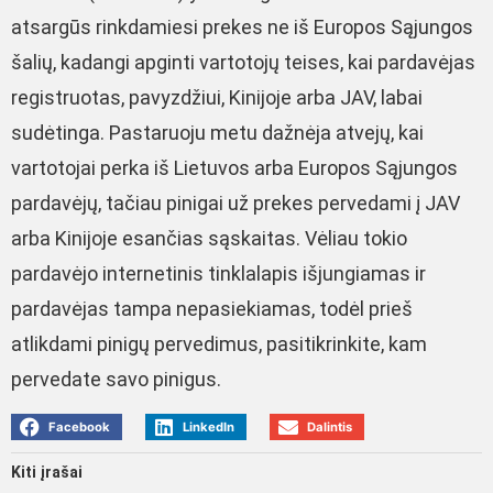
atsargūs rinkdamiesi prekes ne iš Europos Sąjungos
šalių, kadangi apginti vartotojų teises, kai pardavėjas
registruotas, pavyzdžiui, Kinijoje arba JAV, labai
sudėtinga. Pastaruoju metu dažnėja atvejų, kai
vartotojai perka iš Lietuvos arba Europos Sąjungos
pardavėjų, tačiau pinigai už prekes pervedami į JAV
arba Kinijoje esančias sąskaitas. Vėliau tokio
pardavėjo internetinis tinklalapis išjungiamas ir
pardavėjas tampa nepasiekiamas, todėl prieš
atlikdami pinigų pervedimus, pasitikrinkite, kam
pervedate savo pinigus.
Facebook
LinkedIn
Dalintis
Kiti įrašai