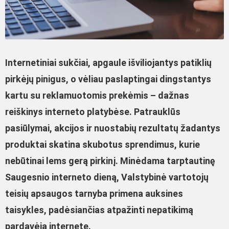
Internetiniai sukčiai, apgaule išviliojantys patiklių
pirkėjų pinigus, o vėliau paslaptingai dingstantys
kartu su reklamuotomis prekėmis – dažnas
reiškinys interneto platybėse. Patrauklūs
pasiūlymai, akcijos ir nuostabių rezultatų žadantys
produktai skatina skubotus sprendimus, kurie
nebūtinai lems gerą pirkinį. Minėdama tarptautinę
Saugesnio interneto dieną, Valstybinė vartotojų
teisių apsaugos tarnyba primena auksines
taisykles, padėsiančias atpažinti nepatikimą
pardavėją internete.